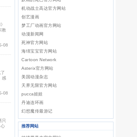
机动战士高达官方网站
创艺漫画
和》
梦工厂动画官方网站
宗教
动漫新闻网
死神官方网站
-08
海绵宝宝官方网站
Cartoon Network
Asterix官方网站
成了
美国动漫杂志
，感
天界无限官方网站
-08
pucca娃娃
丹迪连环画
幻想魔传最游记
两只
，心
推荐网站