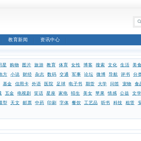
教育新闻
资讯中心
明星
购物
图片
旅游
教育
体育
女性
博客
搜索
文化
生活
美
地方
小说
财经
杂志
数码
交通
军事
论坛
微博
导航
评书
分
基金
信用卡
外语
医院
足球
电子书
期货
大学
问答
宠物
食
械
五金
电视剧
笑话
星座
家电
招生
美女
苹果
情感
公益
文
模型
天文
邮票
中药
印刷
字体
餐饮
工艺品
听书
科技
租赁