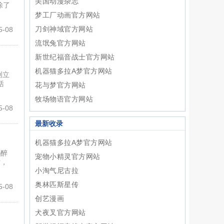
美国动漫杂志
除了
梦工厂动画官方网站
刀剑神域官方网站
-08
流氓兔官方网站
新世纪福音战士官方网站
机器猫多拉A梦官方网站
创立
括
花与梦官方网站
牧场物语官方网站
-08
最新收录
机器猫多拉A梦官方网站
心醉
宠物小精灵官方网站
站，
小淘气尼古拉
奥林匹斯星传
-08
创艺漫画
犬夜叉官方网站