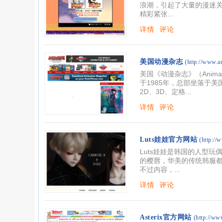
浪潮，引起了大量的漫迷关
精彩紧张...
详情
评论
美国动漫杂志
(http://www.a
美国《动漫杂志》（Anima
于1985年，总部坐落于
2D、3D、定格...
详情
评论
Luts娃娃官方网站
(http://
Luts娃娃是韩国的人型
的樱唇，华美的传统韩服都
不过内容，...
详情
评论
Asterix官方网站
(http://ww