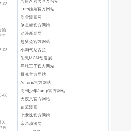
纯情罗曼史官方网站
-08
Luts娃娃官方网站
吹雪漫画网
倒霉熊官方网站
改编
动漫新闻网
中生
越狱兔官方网站
-08
小淘气尼古拉
伦敦MCM动漫展
网球王子官方网站
棋魂官方网站
戏，
Asterix官方网站
周刊少年Jump官方网站
-08
犬夜叉官方网站
创艺漫画
七龙珠官方网站
相关
亲亲动漫网
他独