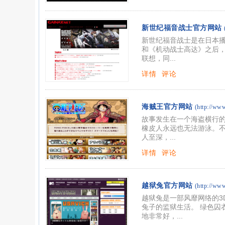
新世纪福音战士官方网站
新世纪福音战士是在日本
和《机动战士高达》之后，
联想，同...
详情
评论
海贼王官方网站
(http://www
故事发生在一个海盗横行
橡皮人永远也无法游泳。不
人至深，...
详情
评论
越狱兔官方网站
(http://www
越狱兔是一部风靡网络的3
兔子的监狱生活。 绿色囚
地非常好，...