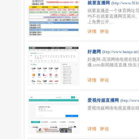
就要直播网
(http://www.91li
就要直播是一个体育网址
均不在就要直播网页展示
上免费公开...
详情
评论
好趣网
(http://www.haoqu.net
好趣网-高清网络电视在线直播观
播,cctv新闻频道直播,
详情
评论
爱视传媒直播网
(http://www
爱视传媒网络电视直播在
详情
评论