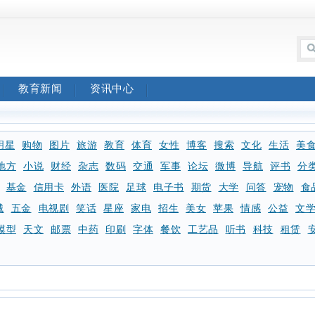
教育新闻
资讯中心
明星
购物
图片
旅游
教育
体育
女性
博客
搜索
文化
生活
美
地方
小说
财经
杂志
数码
交通
军事
论坛
微博
导航
评书
分
基金
信用卡
外语
医院
足球
电子书
期货
大学
问答
宠物
食
械
五金
电视剧
笑话
星座
家电
招生
美女
苹果
情感
公益
文
模型
天文
邮票
中药
印刷
字体
餐饮
工艺品
听书
科技
租赁