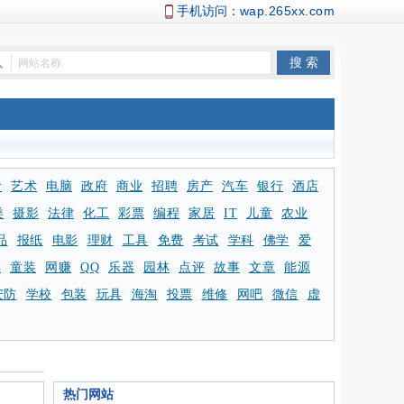
手机访问：
wap.265xx.com
食
艺术
电脑
政府
商业
招聘
房产
汽车
银行
酒店
类
摄影
法律
化工
彩票
编程
家居
IT
儿童
农业
品
报纸
电影
理财
工具
免费
考试
学科
佛学
爱
学
童装
网赚
QQ
乐器
园林
点评
故事
文章
能源
安防
学校
包装
玩具
海淘
投票
维修
网吧
微信
虚
热门网站