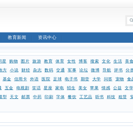
教育新闻
资讯中心
明星
购物
图片
旅游
教育
体育
女性
博客
搜索
文化
生活
美
地方
小说
财经
杂志
数码
交通
军事
论坛
微博
导航
评书
分
基金
信用卡
外语
医院
足球
电子书
期货
大学
问答
宠物
食
械
五金
电视剧
笑话
星座
家电
招生
美女
苹果
情感
公益
文
模型
天文
邮票
中药
印刷
字体
餐饮
工艺品
听书
科技
租赁