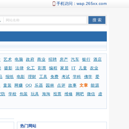
手机访问：
wap.265xx.com
食
艺术
电脑
政府
商业
招聘
房产
汽车
银行
酒店
类
摄影
法律
化工
彩票
编程
家居
IT
儿童
农业
品
报纸
电影
理财
工具
免费
考试
学科
佛学
爱
学
童装
网赚
QQ
乐器
园林
点评
故事
文章
能源
安防
学校
包装
玩具
海淘
投票
维修
网吧
微信
虚
热门网站