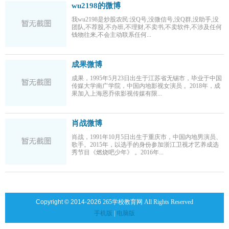
wu2198的微博
我wu2198是炒股农民:没Q号,没微信号,没Q群,没助手,没
团队,不荐股,不办班,不理财,不卖书,不卖软件,不涉及任何
钱物往来,不会主动联系任何...
成果微博
成果，1995年5月23日出生于江苏省无锡市，毕业于中国
传媒大学南广学院，中国内地影视女演员 。2018年，成
果加入上海恩乔依影视传媒有限...
肖战微博
肖战，1991年10月5日出生于重庆市，中国内地男演员、
歌手。2015年，以选手的身份参加浙江卫视才艺养成选
秀节目《燃烧吧少年》 。2016年...
Copyright © 2014-2026
265学校教育网 All Rights Reserved
手机版
|
电脑版