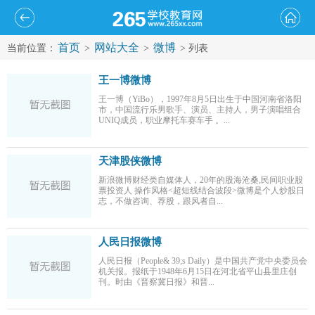
首页
网站大全
微博
当前位置：
>
>
> 列表
王一博微博
王一博（YiBo），1997年8月5日出生于中国河南省洛阳
市，中国流行乐男歌手、演员、主持人，男子演唱组合
UNIQ成员，职业摩托车赛车手 。...
天津股侠微博
新浪微博财经类自媒体人，20年的股海沧桑,民间职业股
票投资人 操作风格<超短线结合波段>微博是个人炒股日
志，不做咨询、荐股，跟风者自...
人民日报微博
人民日报（People& 39;s Daily）是中国共产党中央委员会
机关报。报纸于1948年6月15日在河北省平山县里庄创
刊。时由《晋察冀日报》和晋...