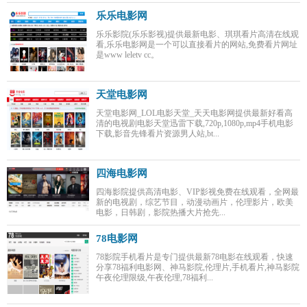
乐乐电影网
乐乐影院(乐乐影视)提供最新电影、琪琪看片高清在线观
看,乐乐电影网是一个可以直接看片的网站,免费看片网址
是www leletv cc。
天堂电影网
天堂电影网_LOL电影天堂_天天电影网提供最新好看高
清的电视剧电影天堂迅雷下载,720p,1080p,mp4手机电影
下载,影音先锋看片资源男人站,bt...
四海电影网
四海影院提供高清电影、VIP影视免费在线观看，全网最
新的电视剧，综艺节目，动漫动画片，伦理影片，欧美
电影，日韩剧，影院热播大片抢先...
78电影网
78影院手机看片是专门提供最新78电影在线观看，快速
分享78福利电影网、神马影院,伦理片,手机看片,神马影院
午夜伦理限级,午夜伦理,78福利...