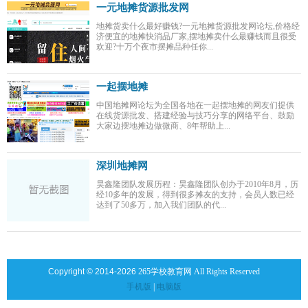
一元地摊货源批发网
地摊货卖什么最好赚钱?一元地摊货源批发网论坛,价格经
济便宜的地摊快消品厂家,摆地摊卖什么最赚钱而且很受
欢迎?十万个夜市摆摊品种任你...
一起摆地摊
中国地摊网论坛为全国各地在一起摆地摊的网友们提供
在线货源批发、搭建经验与技巧分享的网络平台、鼓励
大家边摆地摊边做微商、8年帮助上...
深圳地摊网
昊鑫隆团队发展历程：昊鑫隆团队创办于2010年8月，历
经10多年的发展，得到很多摊友的支持，会员人数已经
达到了50多万，加入我们团队的代...
Copyright © 2014-2026
265学校教育网 All Rights Reserved
手机版
|
电脑版