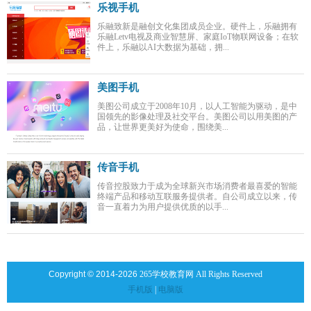
乐视手机
乐融致新是融创文化集团成员企业。硬件上，乐融拥有
乐融Letv电视及商业智慧屏、家庭IoT物联网设备；在软
件上，乐融以AI大数据为基础，拥...
美图手机
美图公司成立于2008年10月，以人工智能为驱动，是中
国领先的影像处理及社交平台。美图公司以用美图的产
品，让世界更美好为使命，围绕美...
传音手机
传音控股致力于成为全球新兴市场消费者最喜爱的智能
终端产品和移动互联服务提供者。自公司成立以来，传
音一直着力为用户提供优质的以手...
Copyright © 2014-2026
265学校教育网 All Rights Reserved
手机版
|
电脑版