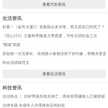
查看汽车资讯
生活资讯
好看！《金宵大厦2》首集留众多伏笔，男主其实已经死了？
《宫心计2》王蓁和李隆基大秀恩爱，可怜元玥吐血三次
“围城”美团
原创第一次见家长，张杰陈小春都没留下好印象，郭晓东更是被.
班会演讲稿范文
查看生活资讯
科技资讯
法治热点 ｜ 10岁男孩失联后身亡，两名犯罪嫌疑人已被抓获...
法律专题 未成年人办理身份证的好处