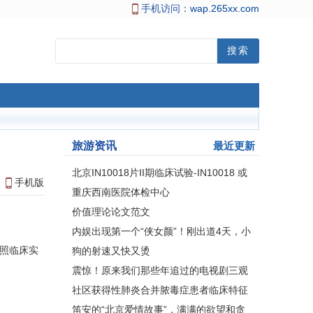
手机访问：
wap.265xx.com
旅游资讯
最近更新
北京IN10018片II期临床试验-IN10018 或
手机版
安慰剂联合PLD 治疗铂耐
重庆西南医院体检中心
价值理论论文范文
内娱出现第一个“侠女颜”！刚出道4天，小
白花们慌了…
照临床实
狗的射速又快又烫
震惊！原来我们那些年追过的电视剧三观
如此畸形……
社区获得性肺炎合并脓毒症患者临床特征
及死亡危险因素分析
笛安的“北京爱情故事”，满满的欲望和贪