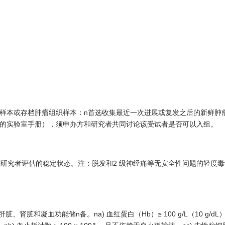
本或存档肿瘤组织样本：n首选收集最近一次进展或复发之后的新鲜肿
的实验室手册），须申办方和研究者共同讨论该受试者是否可以入组。
.0）或研究者评估的稳定状态。注：脱发和2 级神经痛等无安全性问题的轻度
和凝血功能储n备。na) 血红蛋白（Hb）≥ 100 g/L（10 g/dL