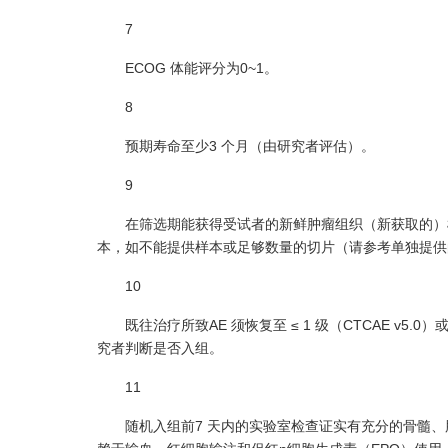
7
ECOG 体能评分为0~1。
8
预期寿命至少3 个月（由研究者评估）。
9
在筛选期能获得受试者的新鲜肿瘤组织（新获取的）样
本，如不能提供样本或足够数量的切片（请参考单独提供
10
既往治疗所致AE 须恢复至 ≤ 1 级（CTCAE v5
究者判断是否入组。
11
随机入组前7 天内的实验室检查证实有充分的骨髓、肝脏、肾脏