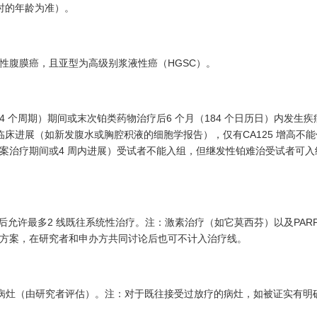
时的年龄为准）。
腹膜癌，且亚型为高级别浆液性癌（HGSC）。
周期）期间或末次铂类药物治疗后6 个月（184 个日历日）内发生疾
床进展（如新发腹水或胸腔积液的细胞学报告），仅有CA125 增高不
案治疗期间或4 周内进展）受试者不能入组，但继发性铂难治受试者可入
许最多2 线既往系统性治疗。注：激素治疗（如它莫西芬）以及PARP
方案，在研究者和申办方共同讨论后也可不计入治疗线。
肿瘤病灶（由研究者评估）。注：对于既往接受过放疗的病灶，如被证实有明