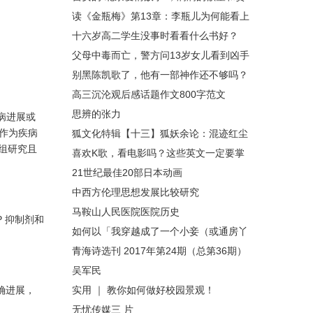
婪
读《金瓶梅》第13章：李瓶儿为何能看上
西门庆？
十六岁高二学生没事时看看什么书好？
父母中毒而亡，警方问13岁女儿看到凶手
没，女孩笑了：我就是凶手
别黑陈凯歌了，他有一部神作还不够吗？
高三沉沦观后感话题作文800字范文
思辨的张力
病进展或
能作为疾病
狐文化特辑【十三】狐妖余论：混迹红尘
组研究且
的修仙之狐——「仙狐」
喜欢K歌，看电影吗？这些英文一定要掌
握！
21世纪最佳20部日本动画
中西方伦理思想发展比较研究
马鞍山人民医院医院历史
 抑制剂和
如何以「我穿越成了一个小妾（或通房丫
头）」为题写一篇小说？
青海诗选刊 2017年第24期（总第36期）
吴军民
确进展，
实用 ｜ 教你如何做好校园景观！
无忧传媒三 片