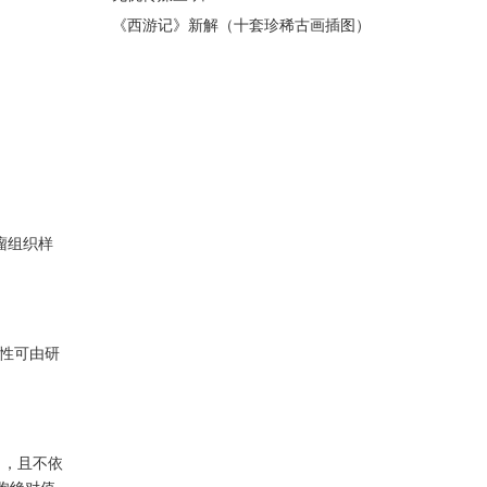
《西游记》新解（十套珍稀古画插图）
56：神狂诛草寇，道昧放心猿——遇强
盗，唐僧软
瘤组织样
毒性可由研
），且不依