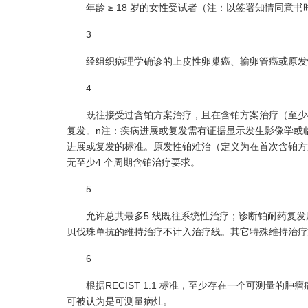
年龄 ≥ 18 岁的女性受试者（注：以签署知情同意书
3
经组织病理学确诊的上皮性卵巢癌、输卵管癌或原发性
4
既往接受过含铂方案治疗，且在含铂方案治疗（至少4 个
复发。n注：疾病进展或复发需有证据显示发生影像学或临
进展或复发的标准。原发性铂难治（定义为在首次含铂方
无至少4 个周期含铂治疗要求。
5
允许总共最多5 线既往系统性治疗；诊断铂耐药复发后允
贝伐珠单抗的维持治疗不计入治疗线。其它特殊维持治疗
6
根据RECIST 1.1 标准，至少存在一个可测量的
可被认为是可测量病灶。