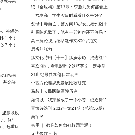
航系统等高
婪
读《金瓶梅》第13章：李瓶儿为何能看上
流。
西门庆？
十六岁高二学生没事时看看什么书好？
父母中毒而亡，警方问13岁女儿看到凶手
科、神经外
没，女孩笑了：我就是凶手
别黑陈凯歌了，他有一部神作还不够吗？
1 个 (
高三沉沦观后感话题作文800字范文
7 个 (
思辨的张力
狐文化特辑【十三】狐妖余论：混迹红尘
的修仙之狐——「仙狐」
喜欢K歌，看电影吗？这些英文一定要掌
握！
21世纪最佳20部日本动画
受政府特殊
青年基金获
中西方伦理思想发展比较研究
马鞍山人民医院医院历史
如何以「我穿越成了一个小妾（或通房丫
头）」为题写一篇小说？
青海诗选刊 2017年第24期（总第36期）
、泌尿系疾
吴军民
疗、优生
实用 ｜ 教你如何做好校园景观！
) 、危重症
无忧传媒三 片