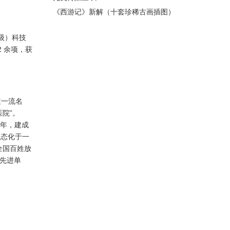
《西游记》新解（十套珍稀古画插图）
56：神狂诛草寇，道昧放心猿——遇强
盗，唐僧软
级）科技
2 余项，获
建一流名
院”。
6 年，建成
生态化于一
全国百姓放
先进单