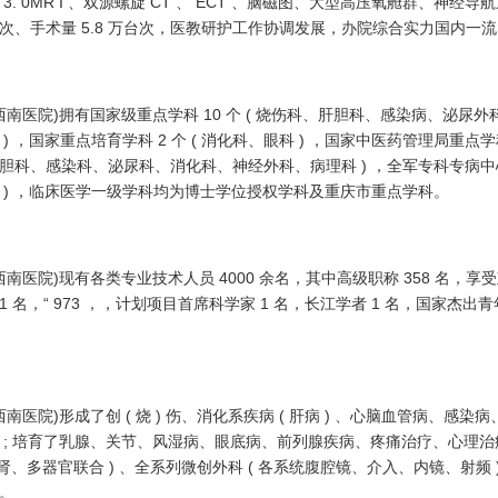
 3. 0MR I 、双源螺旋 CT 、 ECT 、脑磁图、大型高压氧舱群、神经导
万人次、手术量 5.8 万台次，医教研护工作协调发展，办院综合实力国内一
)拥有国家级重点学科 10 个 ( 烧伤科、肝胆科、感染病、泌尿外
国家重点培育学科 2 个 ( 消化科、眼科 ) ，国家中医药管理局重点学科 
、肝胆科、感染科、泌尿科、消化科、神经外科、病理科 ) ，全军专科专病中心 
) ，临床医学一级学科均为博士学位授权学科及重庆市重点学科。
)现有各类专业技术人员 4000 余名，其中高级职称 358 名，享
 名，“ 973 ，，计划项目首席科学家 1 名，长江学者 1 名，国家杰出
形成了创 ( 烧 ) 伤、消化系疾病 ( 肝病 ) 、心脑血管病、感染病
 ; 培育了乳腺、关节、风湿病、眼底病、前列腺疾病、疼痛治疗、心理治
肾、多器官联合 ) 、全系列微创外科 ( 各系统腹腔镜、介入、内镜、射频 
。