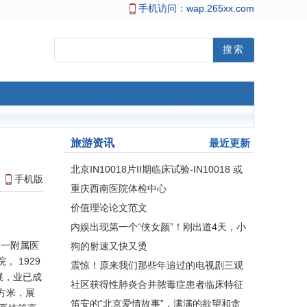
手机访问：
wap.265xx.com
旅游资讯
最近更新
北京IN10018片II期临床试验-IN10018 或
手机版
安慰剂联合PLD 治疗铂耐
重庆西南医院体检中心
价值理论论文范文
内娱出现第一个“侠女颜”！刚出道4天，小
白花们慌了…
一附属医
狗的射速又快又烫
 1929
震惊！原来我们那些年追过的电视剧三观
展，业已成
如此畸形……
社区获得性肺炎合并脓毒症患者临床特征
平方米，展
及死亡危险因素分析
笛安的“北京爱情故事”，满满的欲望和贪