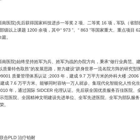
)先后获得国家科技进步一等奖 2 项、二等奖 16 项，军队（省部
以上课题 1200 余项，其中“ 973 ”、“ 863 ”等国家重大、重点项目 6
 余篇。
医院)始终坚持姓军为兵、姓军为战的办院方向，秉承“做行业典范、
以质量特色取胜”的发展思路，努力建设“跻身世界一流名院方阵的研究型医
9001 质量管理体系认证 ;2003 年，建成 9.7 万平方米的外科大楼 ;200
年，建成 7.6 万平方米、能够同时容纳一万人就诊、集现代化智能化人性化
10 年，通过国际 SIDCER 伦理认证。先后获全国优质服务百佳医院、
示范医院、全国精神文明建设先进单位、全军先进医院、全军为部队服务
荣。
慰剂联合PLD 治疗铂耐