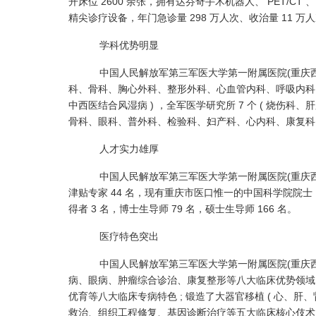
开床位 2600 余张，拥有达芬奇手术机器人、 PET/CT 、
精尖诊疗设备，年门急诊量 298 万人次、收治量 11 
学科优势明显
中国人民解放军第三军医大学第一附属医院(重庆西南医院
科、骨科、胸心外科、整形外科、心血管内科、呼吸内科 ) ，
中西医结合风湿病 ) ，全军医学研究所 7 个 ( 烧伤科
骨科、眼科、普外科、检验科、妇产科、心内科、康复科 
人才实力雄厚
中国人民解放军第三军医大学第一附属医院(重庆西南医院
津贴专家 44 名，现有重庆市医口惟一的中国科学院院士 1
得者 3 名，博士生导师 79 名，硕士生导师 166 名。
医疗特色突出
中国人民解放军第三军医大学第一附属医院(重庆西南医院)
病、眼病、肿瘤综合诊治、康复整形等八大临床优势领域
优育等八大临床专病特色 ; 锻造了大器官移植 ( 心、肝、
救治、组织工程修复、基因诊断治疗等五大临床核心伎术