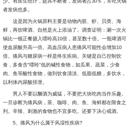
少。有医生统计，筵席不断者，发病者占30％，常吃火锅
者发病也多。
这是因为火锅原料主要是动物内脏、虾、贝类、海
鲜，再饮啤酒、自然是火上添油了。调查证明：涮一次火
锅比一顿正餐摄入嘌呤高10倍，甚至数十倍。一瓶啤酒可
使血尿酸升高一倍。高血压病人患痛风可能性会增加10
倍。痛风与糖尿病一样是终生疾病。关键是自己控制饮
食，多食含“嘌呤”低的碱性食物，如瓜果、蔬菜，少食
肉、鱼等酸性食物，做到饮食清淡、低脂低糖，多饮水，
以利体内尿酸排泄。
男人不要以酗酒为威猛，不要把大块吃肉当作乐趣。
一旦诊断为痛风病，茶、咖啡、肉、鱼、海鲜都在限食之
列。辛辣、刺激的食物也不宜多吃。还要下决心戒酒。
5、痛风为什么属于风湿性疾病?