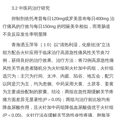
3.2 中医药治疗研究
抑制剂依托考昔每日120mg或罗美昔布每日400mg 治
疗痛风的疗效与每日150mg 的吲哚美辛相似，而胃肠道
不良反应发生率明显降
青海洒玉萍等［１0］以“清热利湿，化瘀祛浊”立法
组方配合火针应用于临床治疗高原急性痛风性关节炎72
例，获得良好的治疗效果。治疗方法：将72例高原急性痛
风性关节炎患者随机分为火针组和火针加中药组，火针组
选穴为：主穴为行间、太冲、内庭、陷谷、地五会，配穴
以阿是穴为主，均为患侧。中药采用大黄、土茯苓、姜黄
为主要成份配制的胶囊。结论：两组在急性期缓解关节疼
痛方面差异无显著性(P＞0.05)；两组与治疗前比较均有
降血尿酸作用，且火针加中药组降低血尿酸值优于火针组
(P＜0.05)。火针疗法在缓解关节急性炎性疼痛、肿胀等