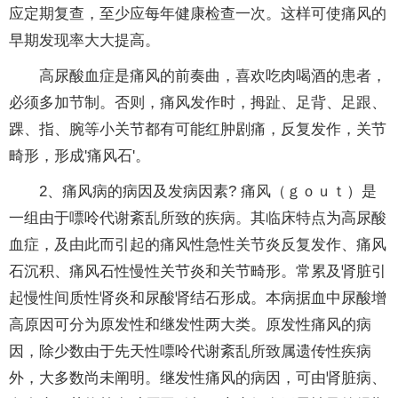
应定期复查，至少应每年健康检查一次。这样可使痛风的
早期发现率大大提高。
高尿酸血症是痛风的前奏曲，喜欢吃肉喝酒的患者，
必须多加节制。否则，痛风发作时，拇趾、足背、足跟、
踝、指、腕等小关节都有可能红肿剧痛，反复发作，关节
畸形，形成'痛风石'。
2、痛风病的病因及发病因素? 痛风（ｇｏｕｔ）是
一组由于嘌呤代谢紊乱所致的疾病。其临床特点为高尿酸
血症，及由此而引起的痛风性急性关节炎反复发作、痛风
石沉积、痛风石性慢性关节炎和关节畸形。常累及肾脏引
起慢性间质性肾炎和尿酸肾结石形成。本病据血中尿酸增
高原因可分为原发性和继发性两大类。原发性痛风的病
因，除少数由于先天性嘌呤代谢紊乱所致属遗传性疾病
外，大多数尚未阐明。继发性痛风的病因，可由肾脏病、