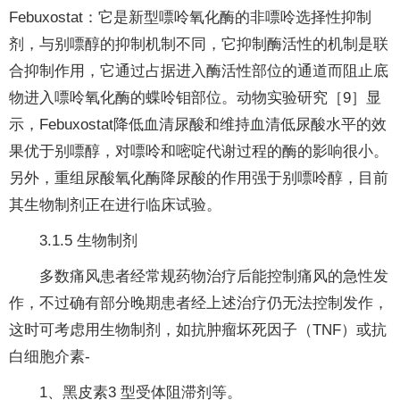
Febuxostat：它是新型嘌呤氧化酶的非嘌呤选择性抑制
剂，与别嘌醇的抑制机制不同，它抑制酶活性的机制是联
合抑制作用，它通过占据进入酶活性部位的通道而阻止底
物进入嘌呤氧化酶的蝶呤钼部位。动物实验研究［9］显
示，Febuxostat降低血清尿酸和维持血清低尿酸水平的效
果优于别嘌醇，对嘌呤和嘧啶代谢过程的酶的影响很小。
另外，重组尿酸氧化酶降尿酸的作用强于别嘌呤醇，目前
其生物制剂正在进行临床试验。
3.1.5 生物制剂
多数痛风患者经常规药物治疗后能控制痛风的急性发
作，不过确有部分晚期患者经上述治疗仍无法控制发作，
这时可考虑用生物制剂，如抗肿瘤坏死因子（TNF）或抗
白细胞介素-
1、黑皮素3 型受体阻滞剂等。