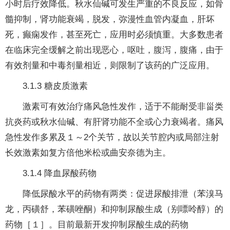
小时后疗效降低。秋水仙碱可发生严重的不良反应，如骨
髓抑制，肾功能衰竭，脱发，弥漫性血管内凝血，肝坏
死，癫痫发作，甚至死亡，应用时必须慎重。大多数患者
在临床完全缓解之前出现恶心，呕吐，腹泻，腹痛，由于
有效剂量和中毒剂量相近，则限制了该药的广泛应用。
3.1.3 糖皮质激素
激素可有效治疗痛风急性发作，适于不能耐受非甾类
抗炎药或秋水仙碱、有肝肾功能不全或心力衰竭者。痛风
急性发作多累及１～2个关节，故以关节腔内或局部注射
长效激素如复方倍他米松或曲安奈德为主。
3.1.4 降血尿酸药物
降低尿酸水平的药物有两类：促进尿酸排泄（苯溴马
龙，丙磺舒，苯磺唑酮）和抑制尿酸生成（别嘌呤醇）的
药物［１］。目前最新开发抑制尿酸生成的药物