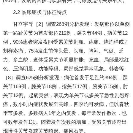
(40%)，发病诱因多与饮酒有关，与家族遗传关系不大。
2.2 临床症状与体征特点
甘立宇等［2］调查268例分析发现：发病部位以单侧
第一跖趾关节为首发部位212例，踝关节44例，指关节12
例，90%患者突发夜间受累关节剧痛、跳痛、烧灼样或刀
割样疼痛，75%发生前伴头晕、头痛、胸闷、气促、乏
力、多血貌，查体受累关节明显肿胀、充血、局部呈桃红
色、压痛明显、功能障碍、局部感觉异常现象。韩岩等
［8］调查625例分析发现：病位首发于足趾约394例，踝
关节169例，膝关节18例，指关节17例，腕关节15例，肘
关节12例。起病突然，表现为单关节或多关节急性剧烈疼
痛，数小时内症状发展至高峰，四季均可发病，但以春秋
季节多发。多数病人1年之内复发，每年常发作数次，也
可数年发作1次。随着发作次数的增加，受累关节逐渐出
现慢性关节炎或关节畸形、痛风石等。