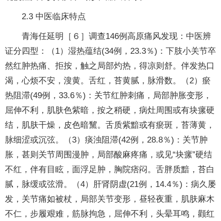
2.3 中医临床特点
青海任延明［６］调查146例高原痛风发现：中医辨
证分四型：（1）湿热蕴结(34例，23.3％)：下肢小关节卒
然红肿热痛、拒按，触之局部灼热，得凉则舒。伴发热口
渴，心烦不安，溲黄。舌红，苔黄腻，脉滑数。（2）瘀
热阻滞(49例，33.6％)：关节红肿刺痛，局部肿胀变形，
屈伸不利，肌肤色紫暗，按之稍硬，病灶周围或有块瘰硬
结，肌肤干燥，皮色暗黧。舌质紫黯或有瘀斑，苔薄黄，
脉细涩或沉弦。（3）痰浊阻滞(42例，28.8％)：关节肿
胀，甚则关节周围漫肿，局部酸麻疼痛，或见“块瘰”硬结
不红，伴有目眩，面浮足肿，胸院痞闷。舌胖质黯，苔白
腻，脉缓或弦滑。（4）肝肾阴虚(21例，14.4％)：病久屡
发，关节痛如被杖，局部关节变形，昼轻夜重，肌肤麻木
不仁，步履艰难，筋脉拘急，屈伸不利，头晕耳鸣，颧红