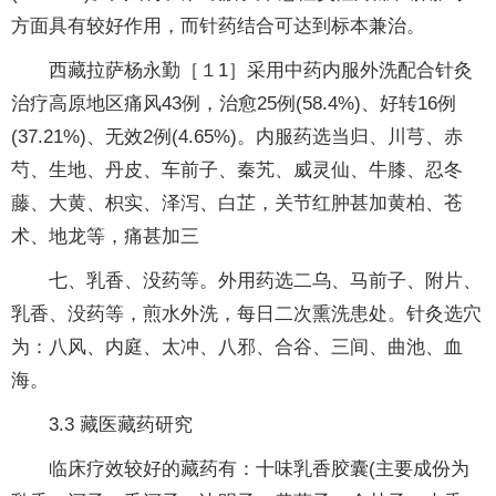
方面具有较好作用，而针药结合可达到标本兼治。
西藏拉萨杨永勤［１1］采用中药内服外洗配合针灸
治疗高原地区痛风43例，治愈25例(58.4%)、好转16例
(37.21%)、无效2例(4.65%)。内服药选当归、川芎、赤
芍、生地、丹皮、车前子、秦艽、威灵仙、牛膝、忍冬
藤、大黄、枳实、泽泻、白芷，关节红肿甚加黄柏、苍
术、地龙等，痛甚加三
七、乳香、没药等。外用药选二乌、马前子、附片、
乳香、没药等，煎水外洗，每日二次熏洗患处。针灸选穴
为：八风、内庭、太冲、八邪、合谷、三间、曲池、血
海。
3.3 藏医藏药研究
临床疗效较好的藏药有：十味乳香胶囊(主要成份为