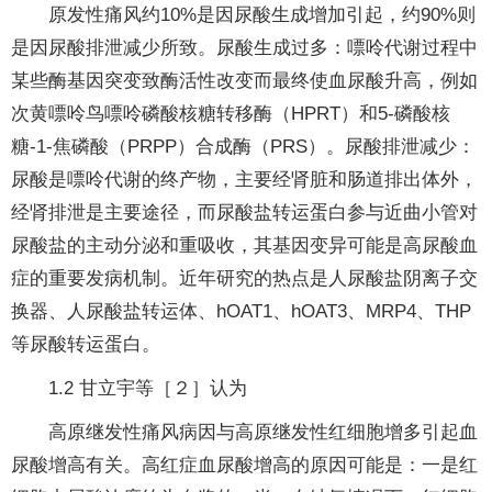
原发性痛风约10%是因尿酸生成增加引起，约90%则
是因尿酸排泄减少所致。尿酸生成过多：嘌呤代谢过程中
某些酶基因突变致酶活性改变而最终使血尿酸升高，例如
次黄嘌呤鸟嘌呤磷酸核糖转移酶（HPRT）和5-磷酸核
糖-1-焦磷酸（PRPP）合成酶（PRS）。尿酸排泄减少：
尿酸是嘌呤代谢的终产物，主要经肾脏和肠道排出体外，
经肾排泄是主要途径，而尿酸盐转运蛋白参与近曲小管对
尿酸盐的主动分泌和重吸收，其基因变异可能是高尿酸血
症的重要发病机制。近年研究的热点是人尿酸盐阴离子交
换器、人尿酸盐转运体、hOAT1、hOAT3、MRP4、THP
等尿酸转运蛋白。
1.2 甘立宇等［２］认为
高原继发性痛风病因与高原继发性红细胞增多引起血
尿酸增高有关。高红症血尿酸增高的原因可能是：一是红