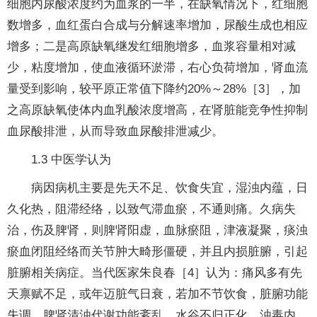
细胞内尿酸浓度约为血浆的一半，在缺氧情况下，红细胞
数增多，血红蛋白合成与分解速率增加，尿酸生成也相应
增多；二是高原缺氧继发红细胞增多，血浆容量相对减
少，粘度增加，使血液循环淤滞，右心负荷增加，肾血流
量受到影响，较平原正常值下降约20%～28%［3］，加
之高原缺氧使体内血乳酸浓度增高，在肾脏能竞争性抑制
血尿酸排泄，从而导致血尿酸排泄减少。
1.3 中医学认为
病因病机主要是先天不足、饮食失宜，湿浊内蕴，日
久化热，阻滞经络，以致气滞血瘀，不通则痛。久病失
治，伤及脾肾，则脾肾阳虚，血脉瘀阻，津液凝聚，痰浊
瘀血闭阻经络而关节肿大畸形僵硬，并且内损脏腑，引起
脏腑相关病症。当代医家朱良春［4］认为：痛风多有先
天禀赋不足，或年迈脏气日衰，若加不节饮食，脏腑功能
失调，脾肾清浊代谢功能紊乱，水谷不归正化，浊毒内