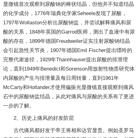
显微镜首次观察到尿酸钠的棒状结晶，但他并不知道结晶
的化学成分，1776年瑞典化学家Seheele发现了尿酸，
1797年Wollaston分析出尿酸钠盐，并尝试解释痛风和尿
酸的关系，1848年英国的Garrod医师，测出了血液中有尿
酸的存在，1899年德国Freudweiler证实注射尿酸钠结晶
会引起急性关节炎，1907年德国Emil Fischer提出嘌呤的
完整代谢途径，1929年Thannhauser提出尿酸的排泄理
论，直到1949年Benedict和Sorenson用放射性物质研究体
内尿酸的产生与排泄量及每日周转量，直到1961年
McCarty和Hollander才使用偏振光显微镜直接观察到痛风
石中的尿酸钠盐结晶，从此对痛风与尿酸的关系有了更进
一步的了解。
2、历史上痛风的好发阶层
古代痛风都好发于帝王将相和达官显贵。例如圣罗马