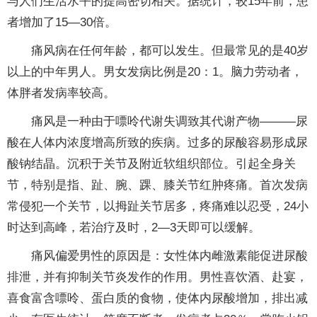
与人们生活水平的提高密切相关。据统计，较15年前，患
者增加了15—30倍。
痛风病在任何年龄，都可以发生。但最常见的是40岁
以上的中年男人。男女发病比例是20：1。脑力劳动者，
体胖者发病率较高。
痛风是一种由于嘌呤代谢失调致其代谢产物———尿
酸在人体内浓度增高所致的疾病。过多的尿酸容易形成尿
酸钠结晶。沉积于关节及附近软组织部位。引起全身关
节，特别是指、趾、腕、踝、膝关节红肿疼痛。首次发病
常侵犯一个关节，以拇趾关节居多，疼痛难以忍受，24小
时达到高峰，若治疗及时，2—3天即可以缓解。
痛风偏爱男性的原因是：女性体内雌激素能促进尿酸
排泄，并有抑制关节炎发作的作用。男性喜饮酒、赴宴，
喜食富含嘌呤、蛋白质的食物，使体内尿酸增加，排出减