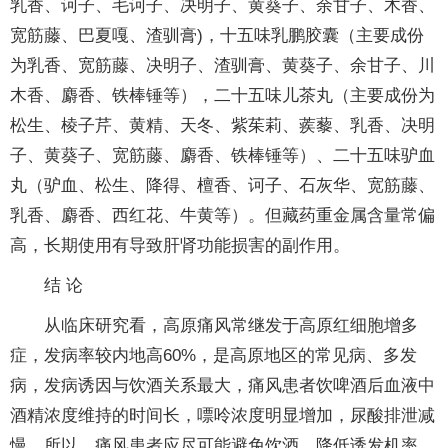
乳香、诃子、毛诃子、决明子、黄葵子、余甘子、木香、
宽筋藤、巴夏嘎、渣驯膏)，十五味乳鹏胶囊（主要成份
为乳香、宽筋藤、决明子、渣驯膏、黄葵子、余甘子、川
木香、麝香、铁棒锤等），二十五味儿茶丸（主要成份为
松生、棱子芹、黄精、天冬、紫茱莉、蒺藜、乳香、决明
子、黄葵子、宽筋藤、麝香、铁棒锤等）、二十五味驴血
丸（驴血、松生、降得、檀香、诃子、石灰华、宽筋藤、
乳香、麝香、西红花、牛黄等）。但藏药重金属含量常偏
高，长期使用有导致肝肾功能损害的副作用。
结 论
从临床研究看，高原痛风常继发于高原红细胞增多
症，发病率较内地高60%，是高原地区的常见病、多发
病，发病诱因与饮酒关系最大，痛风患者饮啤酒后血液中
酒精浓度维持的时间长，嘌呤浓度明显增加，尿酸排泄减
慢。所以，痛风患者应尽可能避免饮酒，降低诱发机率。