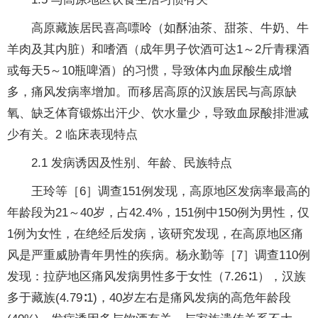
高原藏族居民喜高嘌呤（如酥油茶、甜茶、牛奶、牛
羊肉及其内脏）和嗜酒（成年男子饮酒可达1～2斤青稞酒
或每天5～10瓶啤酒）的习惯，导致体内血尿酸生成增
多，痛风发病率增加。而移居高原的汉族居民与高原缺
氧、缺乏体育锻炼出汗少、饮水量少，导致血尿酸排泄减
少有关。2 临床表现特点
2.1 发病诱因及性别、年龄、民族特点
王玲等［6］调查151例发现，高原地区发病率最高的
年龄段为21～40岁，占42.4%，151例中150例为男性，仅
1例为女性，在绝经后发病，该研究发现，在高原地区痛
风是严重威胁青年男性的疾病。杨永勤等［7］调查110例
发现：拉萨地区痛风发病男性多于女性（7.26∶1），汉族
多于藏族(4.79∶1)，40岁左右是痛风发病的高危年龄段