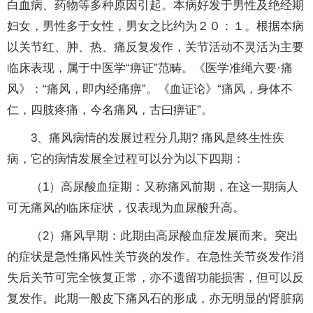
白血病、药物等多种原因引起。本病好发于男性及绝经期
妇女，男性多于女性，男女之比约为２０：１。根据本病
以关节红、肿、热、痛反复发作，关节活动不灵活为主要
临床表现，属于中医学“痹证”范畴。《医学准绳六要·痛
风》：“痛风，即内经痛痹”。《血证论》“痛风，身体不
仁，四肢疼痛，今名痛风，古曰痹证”。
3、痛风病情的发展过程分几期? 痛风是终生性疾
病，它的病情发展全过程可以分为以下四期：
（1）高尿酸血症期：又称痛风前期，在这一期病人
可无痛风的临床症状，仅表现为血尿酸升高。
（2）痛风早期：此期由高尿酸血症发展而来。突出
的症状是急性痛风性关节炎的发作。在急性关节炎发作消
失后关节可完全恢复正常，亦不遗留功能损害，但可以反
复发作。此期一般皮下痛风石的形成，亦无明显的肾脏病