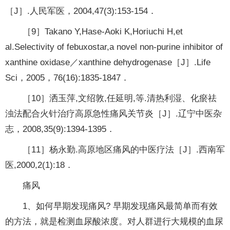
［J］.人民军医，2004,47(3):153-154．
［9］Takano Y,Hase-Aoki K,Horiuchi H,et
al.Selectivity of febuxostar,a novel non-purine inhibitor of
xanthine oxidase／xanthine dehydrogenase［J］.Life
Sci，2005，76(16):1835-1847．
［10］洒玉萍,文绍敦,任延明,等.清热利湿、化瘀祛
浊法配合火针治疗高原急性痛风关节炎［J］.辽宁中医杂
志，2008,35(9):1394-1395．
［11］杨永勤.高原地区痛风的中医疗法［J］.西南军
医,2000,2(1):18．
痛风
1、如何早期发现痛风? 早期发现痛风最简单而有效
的方法，就是检测血尿酸浓度。对人群进行大规模的血尿