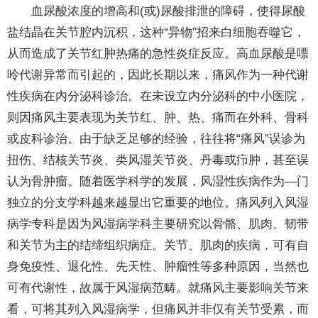
血尿酸浓度的增高和(或)尿酸排泄的障碍，使得尿酸
盐结晶在关节腔内沉积，这种“异物”招来白细胞吞噬它，
从而造成了关节红肿热痛的急性炎症反应。高血尿酸是嘌
呤代谢异常而引起的，因此长期以来，痛风作为一种代谢
性疾病在内分泌科诊治。在未设立内分泌科的中小医院，
则因痛风主要表现为关节红、肿、热、痛而在外科、骨科
或皮科诊治。由于缺乏足够的经验，往往将“痛风”误诊为
扭伤、结核关节炎、类风湿关节炎、丹毒或疖肿，甚至误
认为骨肿瘤。随着医学科学的发展，风湿性疾病作为—门
独立的分支学科越来越显出它重要的地位。痛风列入风湿
病学专科是因为风湿病学科主要研究以骨骼、肌肉、韧带
和关节为主的结缔组织病症。关节、肌肉的疾病，可有自
身免疫性、退化性、先天性、肿瘤性等多种原因，当然也
可有代谢性，故属于风湿病范畴。就痛风主要影响关节来
看，可将其列入风湿病学，但痛风并非仅有关节受累，而