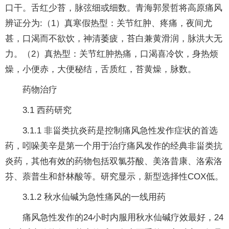
口干。舌红少苔，脉弦细或细数。青海郭景哲将高原痛风
辨证分为:（1）真寒假热型：关节红肿、疼痛，夜间尤
甚，口渴而不欲饮，神清萎疲，苔白兼黄滑润，脉洪大无
力。（2）真热型：关节红肿热痛，口渴喜冷饮，身热烦
燥，小便赤，大便秘结，舌质红，苔黄燥，脉数。
药物治疗
3.1 西药研究
3.1.1 非甾类抗炎药是控制痛风急性发作症状的首选
药，吲哚美辛是第一个用于治疗痛风发作的经典非甾类抗
炎药，其他有效的药物包括双氯芬酸、美洛昔康、洛索洛
芬、萘普生和舒林酸等。研究显示，新型选择性COX低。
3.1.2 秋水仙碱为急性痛风的一线用药
痛风急性发作的24小时内服用秋水仙碱疗效最好，24