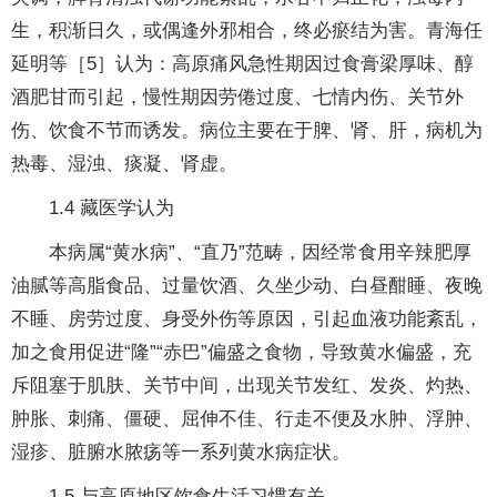
生，积渐日久，或偶逢外邪相合，终必瘀结为害。青海任
延明等［5］认为：高原痛风急性期因过食膏梁厚味、醇
酒肥甘而引起，慢性期因劳倦过度、七情内伤、关节外
伤、饮食不节而诱发。病位主要在于脾、肾、肝，病机为
热毒、湿浊、痰凝、肾虚。
1.4 藏医学认为
本病属“黄水病”、“直乃”范畴，因经常食用辛辣肥厚
油腻等高脂食品、过量饮酒、久坐少动、白昼酣睡、夜晚
不睡、房劳过度、身受外伤等原因，引起血液功能紊乱，
加之食用促进“隆”“赤巴”偏盛之食物，导致黄水偏盛，充
斥阻塞于肌肤、关节中间，出现关节发红、发炎、灼热、
肿胀、刺痛、僵硬、屈伸不佳、行走不便及水肿、浮肿、
湿疹、脏腑水脓疡等一系列黄水病症状。
1.5 与高原地区饮食生活习惯有关