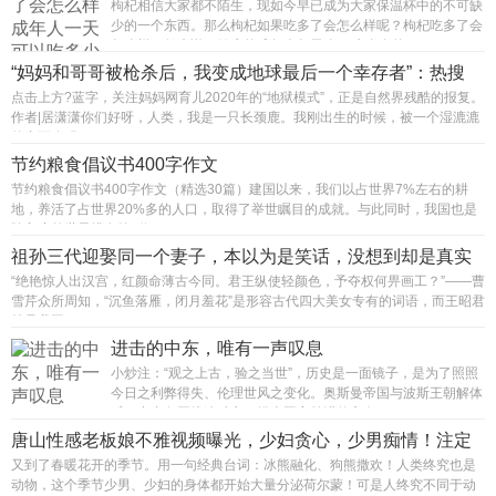
枸杞相信大家都不陌生，现如今早已成为大家保温杯中的不可缺
少的一个东西。那么枸杞如果吃多了会怎么样呢？枸杞吃多了会
怎么样一般来说，健康的成年人每天吃20克左右的...
“妈妈和哥哥被枪杀后，我变成地球最后一个幸存者”：热搜
这...
点击上方?蓝字，关注妈妈网育儿2020年的“地狱模式”，正是自然界残酷的报复。
作者|居潇潇你们好呀，人类，我是一只长颈鹿。我刚出生的时候，被一个湿漉漉
的东西唤醒，...
节约粮食倡议书400字作文
节约粮食倡议书400字作文（精选30篇）建国以来，我们以占世界7%左右的耕
地，养活了占世界20%多的人口，取得了举世瞩目的成就。与此同时，我国也是
除印度外世界排名第2位...
祖孙三代迎娶同一个妻子，本以为是笑话，没想到却是真实
故事
“绝艳惊人出汉宫，红颜命薄古今同。君王纵使轻颜色，予夺权何畀画工？”——曹
雪芹众所周知，“沉鱼落雁，闭月羞花”是形容古代四大美女专有的词语，而王昭君
就是我国...
进击的中东，唯有一声叹息
小炒注：“观之上古，验之当世”，历史是一面镜子，是为了照照
今日之利弊得失、伦理世风之变化。奥斯曼帝国与波斯王朝解体
后，中东各国接连独立，摸索国家前进的方向，...
唐山性感老板娘不雅视频曝光，少妇贪心，少男痴情！注定
两败俱伤
又到了春暖花开的季节。用一句经典台词：冰熊融化、狗熊撒欢！人类终究也是
动物，这个季节少男、少妇的身体都开始大量分泌荷尔蒙！可是人终究不同于动