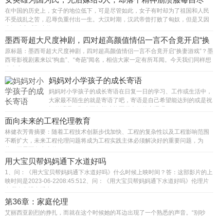
在中国的历史上，女子的地位低下，可是尽管如此，女子有时却为了祖国和人民
不受战乱之苦，忍辱负重付出一生。大汉时期，汉武帝曾打败了匈奴，但是又因
为汉武帝后期迷信...
墨西哥超大尺度神剧，四对超高颜值情侣一言不合竟开启“换
妻...
原标题：墨西哥超大尺度神剧，四对超高颜值情侣一言不合竟开启“换妻游戏”？墨
西哥影视剧素来以“狗血”、“奇葩”闻名，相信大家一定有所耳闻。今天我们同样想
为大家...
妈妈对小学孩子的成长寄语
妈妈对小学孩子的成长寄语在日复一日的学习、工作或生活中，
大家最不陌生的就是寄语了吧，寄语是自己希望能达到的或是祝
福的话语。那么要怎样才能写得出好的寄语呢？下...
面向未来的工程伦理教育
林健衣芳青摘要：随着工程技术创新步伐加快、工程的复杂性以及工程影响范围
不断扩大，未来工程伦理问题将成为工程实践主体必须解决好的重要问题，为
此，开展面向未来的...
用大宝贝帮妈妈通下水道好吗
1、问：《用大宝贝帮妈妈通下水道好吗》什么时候上映时间？答：这部影片的上
映时间是2023-06-2208:45:512、问：《用大宝贝帮妈妈通下水道好吗》伦理片
在哪个电视台播出...
第36章：家庭伦理
艾丽西亚剧烈的挣扎，而就在这个时候她的耳边出现了一个熟悉的声音。“别吵