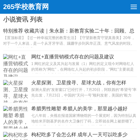
265学校教育网
小说资讯 列表
特别推荐 收藏共读｜朱永新：新教育实验二十年：回顾、总
结...
【置顶标星】【过一种幸福完整的教育生活】【守望新教育守望真善美】20年，
对于一个人来说，是一个从牙牙学语、蹒跚学步到风华正茂、意气风发的时段。
20年，对于新教育...
网红+直播营销模式存在的问题及建议
1 网红的定义及其兴起与发展（1）网红的定义现今对网络红人
的简称为“网红”，在网络红人兴起的初步阶段，“网红”主要就是
在网络中或现实社会中由于自己的行为或者事...
火星探测、卫星搜寻、星球大战，你有怎样
的“天问”？
探测火星的“发射窗口”已经打开，7月20日，阿联酋的“希望号”率
先出发，7月23日，中国的“天问一号”顺利发射，美国的“毅力
号”也将紧随其后，计划于本周四发射。确...
希腊男性雕塑 希腊人的美学，那里越小越好
七八年前，央视在报道国家博物馆的一个展览时，因为特别认真
地给米开朗基罗的名作大卫像打了码，立即就在网上被群嘲了。
本着接受群众意见的态度，当天下午再次重播时，...
枸杞吃多了会怎么样 成年人一天可以吃多少