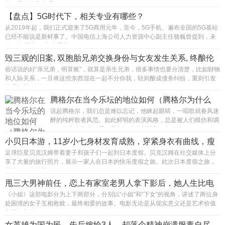
物，是有人文伦理...
【盘点】5G时代下，相关专业有哪些？
从2019年起，我们正式迎来了5G商用元年，至今，5G手机、遍布全国的5G基站
已经不能说是新鲜事了。中国电信上海公司人力资源中心副主任骆巍曾提到，未
来10年国内5G人才需求
毁三观的旧案, 双胞胎兄弟交换身份与女友发生关系, 终酿伦
理纠纷
俗话说的好“亲兄弟，明算账”，就算是亲生兄弟，很多事情也要分清楚，比如财物
和人际关系，一旦将这些东西混在一起不分你我，轻则酿成债务纠纷，重则引发
伦理闹剧。可...
腾格尔在当今乐坛的地位如何（腾格尔为什么
能）
说起腾格尔，我们总是难以忘记，他眯起眼睛，一唱歌就春风迷
醉的纯粹歌者风范。如此鲜明的表演风格，总是被人们模仿和调
侃。作为真实力歌手，早年间很多影视剧，都会请...
小贝日本游，11岁小七身材发育成熟，穿紧身衣有曲线，瘦
了一大圈
足球巨星贝克汉姆带着妻子和孩子们一起到日本度假。贝克汉姆在社交媒体上分
享了大量的旅行照片，展示一家人在日本的快乐度假之旅。此次日本度假之旅，
贝克汉姆夫妻带了...
甩三大男神前任，恋上有家室老男人拿下影后，她人生比电
影还精彩
《小姐》这部电影分为上下两部分，分别以“小姐”和“下女”的视角，讲述了两位身
处困境的女子互相救赎，最终相爱的故事。电影无论是从现实意义还是艺术价值
方面，都可...
女英雄为国为民，先后嫁给3人，却落个精神崩溃服毒自尽