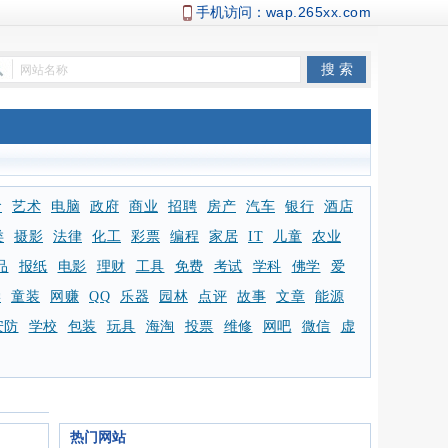
手机访问：
wap.265xx.com
食
艺术
电脑
政府
商业
招聘
房产
汽车
银行
酒店
类
摄影
法律
化工
彩票
编程
家居
IT
儿童
农业
品
报纸
电影
理财
工具
免费
考试
学科
佛学
爱
学
童装
网赚
QQ
乐器
园林
点评
故事
文章
能源
安防
学校
包装
玩具
海淘
投票
维修
网吧
微信
虚
热门网站