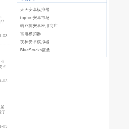
天天安卓模拟器
上
topber安卓市场
产品
豌豆荚安卓应用商店
雷电模拟器
-03
夜神安卓模拟器
BlueStacks蓝叠
造业
安卓
-03
在爸
发了
-03