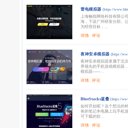
雷电模拟器
(https://www.ld
上海畅指网络科技有限公司
海，下设广州研发分部。
为经营目标，...
详情
评论
夜神安卓模拟器
(https://w
夜神安卓模拟器隶属于北
界领先的手机游戏模拟器，
模拟器——...
详情
评论
BlueStacks蓝叠
(https://ww
如何开始呢？这个想法的
爸的笔记本电脑上玩手机游
可下载的软...
详情
评论