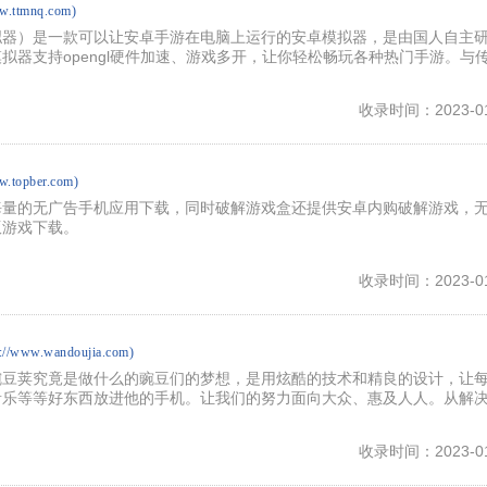
ww.ttmnq.com)
拟器）是一款可以让安卓手游在电脑上运行的安卓模拟器，是由国人自主
拟器支持opengl硬件加速、游戏多开，让你轻松畅玩各种热门手游。与
收录时间：2023-01
w.topber.com)
海量的无广告手机应用下载，同时破解游戏盒还提供安卓内购破解游戏，
版游戏下载。
收录时间：2023-01
s://www.wandoujia.com)
豌豆荚究竟是做什么的豌豆们的梦想，是用炫酷的技术和精良的设计，让
音乐等等好东西放进他的手机。让我们的努力面向大众、惠及人人。从解
收录时间：2023-01