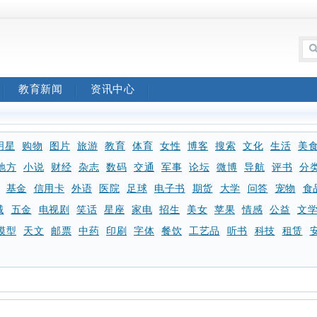
教育新闻
资讯中心
明星
购物
图片
旅游
教育
体育
女性
博客
搜索
文化
生活
美
地方
小说
财经
杂志
数码
交通
军事
论坛
微博
导航
评书
分
基金
信用卡
外语
医院
足球
电子书
期货
大学
问答
宠物
食
械
五金
电视剧
笑话
星座
家电
招生
美女
苹果
情感
公益
文
模型
天文
邮票
中药
印刷
字体
餐饮
工艺品
听书
科技
租赁