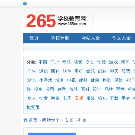
首页
学校导航
网站大全
作文大全
分类:
不限
门户
音乐
视频
交友
动漫
游戏
新闻
广告
通信
团购
软件
手机
娱乐
邮箱
聊天
股票
站长
小游戏
域名
电视
建材
健康
物流
保险
外汇
好
投资
公司
创意
篮球
百科
设计
品牌
两性
机
华人
批发
融资
电子
安卓
服装
箱包
下载
手表
拟货币
首页
>
网站大全
>
安卓
> 列表