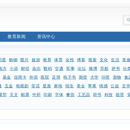
教育新闻
资讯中心
明星
购物
图片
旅游
教育
体育
女性
博客
搜索
文化
生活
美
地方
小说
财经
杂志
数码
交通
军事
论坛
微博
导航
评书
分
基金
信用卡
外语
医院
足球
电子书
期货
大学
问答
宠物
食
械
五金
电视剧
笑话
星座
家电
招生
美女
苹果
情感
公益
文
模型
天文
邮票
中药
印刷
字体
餐饮
工艺品
听书
科技
租赁