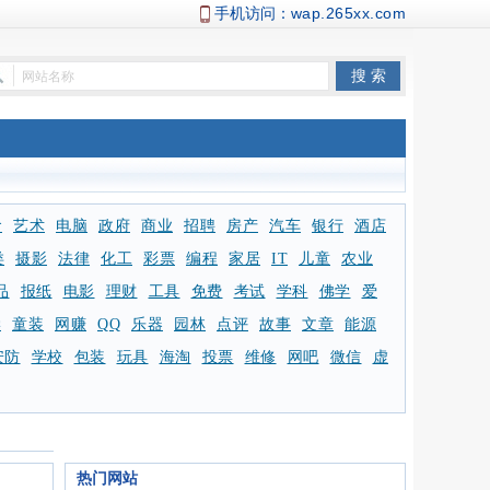
手机访问：
wap.265xx.com
食
艺术
电脑
政府
商业
招聘
房产
汽车
银行
酒店
类
摄影
法律
化工
彩票
编程
家居
IT
儿童
农业
品
报纸
电影
理财
工具
免费
考试
学科
佛学
爱
学
童装
网赚
QQ
乐器
园林
点评
故事
文章
能源
安防
学校
包装
玩具
海淘
投票
维修
网吧
微信
虚
热门网站