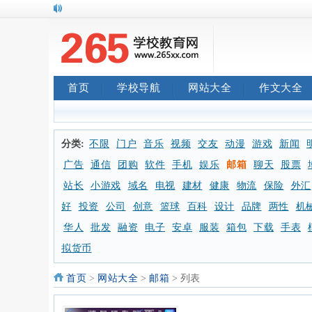
首页
学校导航
网站大全
作文大全
分类:
不限
门户
音乐
视频
交友
动漫
游戏
新闻
广告
通信
团购
软件
手机
娱乐
邮箱
聊天
股票
站长
小游戏
域名
电视
建材
健康
物流
保险
外汇
好
投资
公司
创意
篮球
百科
设计
品牌
两性
机
华人
批发
融资
电子
安卓
服装
箱包
下载
手表
拟货币
首页
>
网站大全
>
邮箱
> 列表