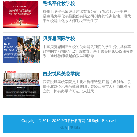
毛戈平化妆学校
杭州毛戈平形象设计艺术有限公司（简称毛戈平学校）
是由毛戈平化妆品股份有限公司创办的培训基地。毛戈
平学校是由化妆大师毛戈平先生亲...
贝赛思国际学校
中国贝赛思国际学校的使命是为我们的学生提供具有革
命性的学前和K至12年级教育。基于顶尖的BASIS课程体
系，通过教师卓越的教学和指导，...
西安悦风美妆学院
西安悦风美妆学院是由明星御用造型师熊龙峰创办，隶
属于北京悦风美尚教育集团，是经西安市人社局批准设
立的，拥有办学许可证（人社民：...
Copyright © 2014-2026
265学校教育网 All Rights Reserved
手机版
|
电脑版