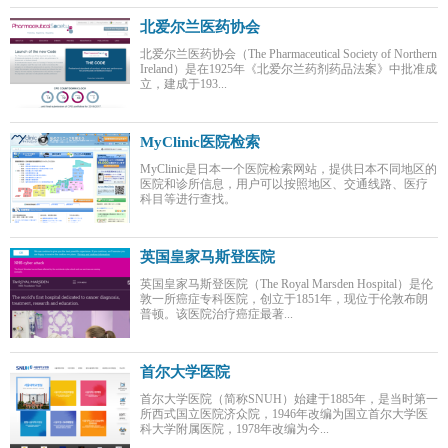
北爱尔兰医药协会
北爱尔兰医药协会（The Pharmaceutical Society of Northern
Ireland）是在1925年《北爱尔兰药剂药品法案》中批准成
立，建成于193...
MyClinic医院检索
MyClinic是日本一个医院检索网站，提供日本不同地区的
医院和诊所信息，用户可以按照地区、交通线路、医疗
科目等进行查找。
英国皇家马斯登医院
英国皇家马斯登医院（The Royal Marsden Hospital）是伦
敦一所癌症专科医院，创立于1851年，现位于伦敦布朗
普顿。该医院治疗癌症最著...
首尔大学医院
首尔大学医院（简称SNUH）始建于1885年，是当时第一
所西式国立医院济众院，1946年改编为国立首尔大学医
科大学附属医院，1978年改编为今...