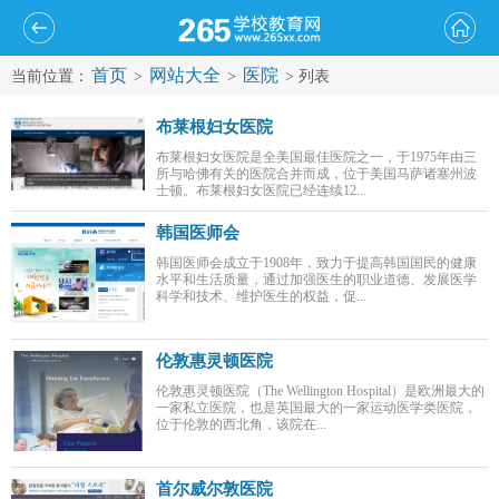
首页
网站大全
医院
当前位置：
>
>
> 列表
布莱根妇女医院
布莱根妇女医院是全美国最佳医院之一，于1975年由三
所与哈佛有关的医院合并而成，位于美国马萨诸塞州波
士顿。布莱根妇女医院已经连续12...
韩国医师会
韩国医师会成立于1908年，致力于提高韩国国民的健康
水平和生活质量，通过加强医生的职业道德、发展医学
科学和技术、维护医生的权益，促...
伦敦惠灵顿医院
伦敦惠灵顿医院（The Wellington Hospital）是欧洲最大的
一家私立医院，也是英国最大的一家运动医学类医院，
位于伦敦的西北角，该院在...
首尔威尔敦医院