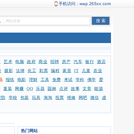
手机访问：
wap.265xx.com
食
艺术
电脑
政府
商业
招聘
房产
汽车
银行
酒店
类
摄影
法律
化工
彩票
编程
家居
IT
儿童
农业
品
报纸
电影
理财
工具
免费
考试
学科
佛学
爱
学
童装
网赚
QQ
乐器
园林
点评
故事
文章
能源
安防
学校
包装
玩具
海淘
投票
维修
网吧
微信
虚
热门网站