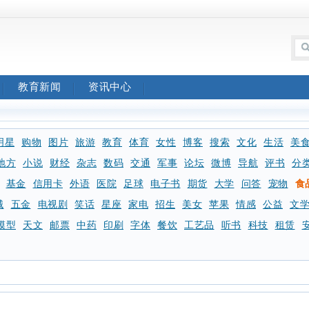
教育新闻
资讯中心
明星
购物
图片
旅游
教育
体育
女性
博客
搜索
文化
生活
美
地方
小说
财经
杂志
数码
交通
军事
论坛
微博
导航
评书
分
基金
信用卡
外语
医院
足球
电子书
期货
大学
问答
宠物
食
械
五金
电视剧
笑话
星座
家电
招生
美女
苹果
情感
公益
文
模型
天文
邮票
中药
印刷
字体
餐饮
工艺品
听书
科技
租赁