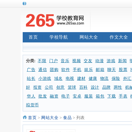
首页
学校导航
网站大全
作文大全
分类:
不限
门户
音乐
视频
交友
动漫
游戏
新闻
广告
通信
团购
软件
手机
娱乐
邮箱
聊天
股票
站长
小游戏
域名
电视
建材
健康
物流
保险
外汇
好
投资
公司
创意
篮球
百科
设计
品牌
两性
机
华人
批发
融资
电子
安卓
服装
箱包
下载
手表
拟货币
首页
>
网站大全
>
食品
> 列表