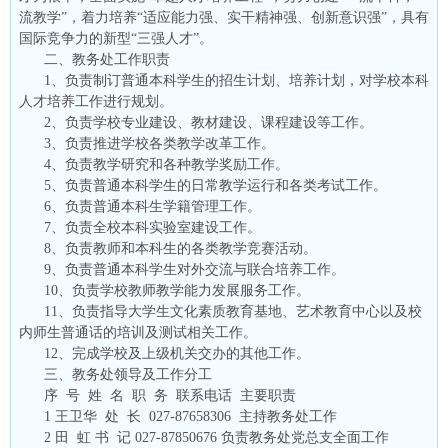
流教学”，着力培养“适应能力强、实干精神强、创新意识强”，具有
国际竞争力的新型“三强人才”。
二、教务处工作职责
1、负责制订普通本科学生的招生计划、培养计划，对学校本科
人才培养工作进行规划。
2、负责学校专业建设、教材建设、课程建设等工作。
3、负责推进学校各类教学改革工作。
4、负责教学研究和各种教学奖励工作。
5、负责普通本科学生的日常教学运行和各类考试工作。
6、负责普通本科生学籍管理工作。
7、负责全校本科实验室建设工作。
8、负责教师和本科生的各类教学竞赛活动。
9、负责普通本科学生对外交流与联合培养工作。
10、负责学校教师教学能力发展服务工作。
11、负责指导大学生文化素质教育基地、艺术教育中心以及校
内师生普通话的培训及测试相关工作。
12、完成学校及上级机关交办的其他工作。
三、教务处领导及工作分工
序 号
姓 名
职 务
联系电话
主要职责
1
王卫华
处 长
027-87658306
主持教务处工作
2
田 虹
书 记
027-87850676
负责教务处党总支全面工作