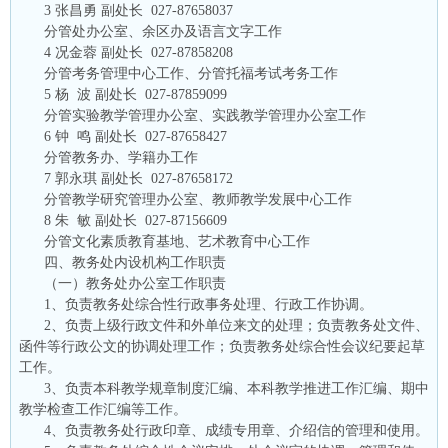
3
张昌勇
副处长
027-87658037
分管处办公室、余区办及语言文字工作
4
况金蓉
副处长
027-87858208
分管考务管理中心工作、分管托福考试考务工作
5
杨 波
副处长
027-87859099
分管实验教学管理办公室、实践教学管理办公室工作
6
钟 鸣
副处长
027-87658427
分管教务办、学籍办工作
7
郭永琪
副处长
027-87658172
分管教学研究管理办公室、教师教学发展中心工作
8
朱 敏
副处长
027-87156609
分管文化素质教育基地、艺术教育中心工作
四、教务处内设机构工作职责
（一）教务处办公室工作职责
1、负责教务处综合性行政事务处理、行政工作协调。
2、负责上级行政文件和外单位来文的处理；负责教务处文件、
函件等行政公文的协调处理工作；负责教务处综合性会议纪要起草
工作。
3、负责本科教学规章制度汇编、本科教学推进工作汇编、期中
教学检查工作汇编等工作。
4、负责教务处行政印章、成绩专用章、介绍信的管理和使用。