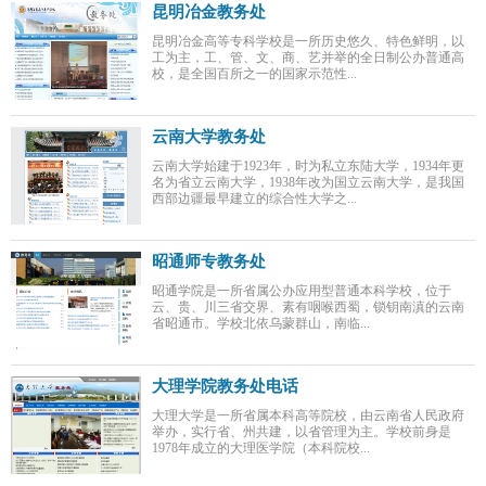
昆明冶金教务处
昆明冶金高等专科学校是一所历史悠久、特色鲜明，以
工为主，工、管、文、商、艺并举的全日制公办普通高
校，是全国百所之一的国家示范性...
云南大学教务处
云南大学始建于1923年，时为私立东陆大学，1934年更
名为省立云南大学，1938年改为国立云南大学，是我国
西部边疆最早建立的综合性大学之...
昭通师专教务处
昭通学院是一所省属公办应用型普通本科学校，位于
云、贵、川三省交界、素有咽喉西蜀，锁钥南滇的云南
省昭通市。学校北依乌蒙群山，南临...
大理学院教务处电话
大理大学是一所省属本科高等院校，由云南省人民政府
举办，实行省、州共建，以省管理为主。学校前身是
1978年成立的大理医学院（本科院校...