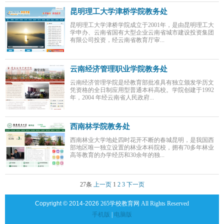
昆明理工大学津桥学院教务处
昆明理工大学津桥学院成立于2001年，是由昆明理工大
学申办、云南省国有大型企业云南省城市建设投资集团
有限公司投资，经云南省教育厅审...
云南经济管理职业学院教务处
云南经济管理学院是经教育部批准具有独立颁发学历文
凭资格的全日制应用型普通本科高校。学院创建于1992
年，2004 年经云南省人民政府...
西南林学院教务处
西南林业大学地处四时花开不断的春城昆明，是我国西
部地区唯一独立设置的林业本科院校，拥有70多年林业
高等教育的办学经历和30余年的独...
27条
上一页
1
2
3
下一页
Copyright © 2014-2026
265学校教育网 All Rights Reserved
手机版
|
电脑版