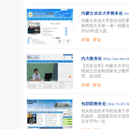
内蒙古农业大学教务处
(ht
内蒙古农业大学是自治区重
家西部大开发一省一校重点
2013年进入国...
详情
评论
内大教务处
(http://uaa.imu.e
【历史沿革】内蒙古大学位
国成立后党和国家在少数民
理、自治区...
详情
评论
包职院教务处
(http://web1.b
包头职业技术学院坐落于
民政府，是国家百所示范性
五年平均一次...