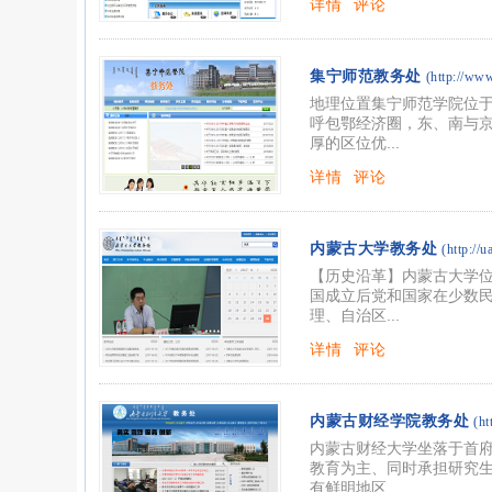
详情
评论
集宁师范教务处
(http://www
地理位置集宁师范学院位
呼包鄂经济圈，东、南与
厚的区位优...
详情
评论
内蒙古大学教务处
(http://u
【历史沿革】内蒙古大学位
国成立后党和国家在少数民
理、自治区...
详情
评论
内蒙古财经学院教务处
(ht
内蒙古财经大学坐落于首府
教育为主、同时承担研究
有鲜明地区...