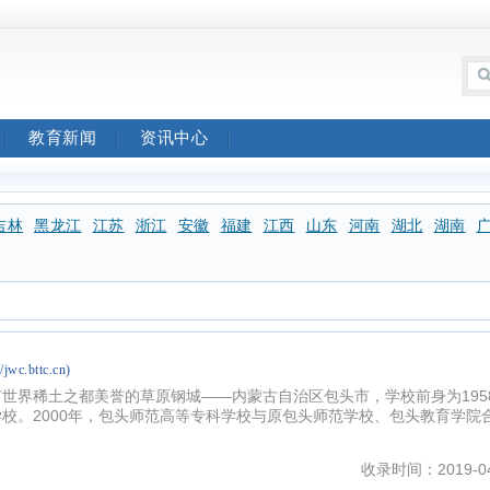
教育新闻
资讯中心
吉林
黑龙江
江苏
浙江
安徽
福建
江西
山东
河南
湖北
湖南
//jwc.bttc.cn)
世界稀土之都美誉的草原钢城——内蒙古自治区包头市，学校前身为195
校。2000年，包头师范高等专科学校与原包头师范学校、包头教育学院
收录时间：2019-04