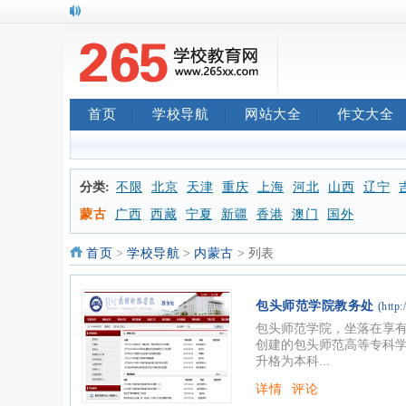
首页
学校导航
网站大全
作文大全
分类:
不限
北京
天津
重庆
上海
河北
山西
辽宁
蒙古
广西
西藏
宁夏
新疆
香港
澳门
国外
首页
>
学校导航
>
内蒙古
> 列表
包头师范学院教务处
(http:
包头师范学院，坐落在享有
创建的包头师范高等专科学
升格为本科...
详情
评论