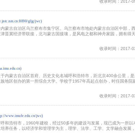
收录时间：2017-05
.jntc.nm.cn:8090/gljg/jwc)
于内蒙古自治区乌兰察布市集宁区。乌兰察布市地处内蒙古自治区中部，
京津晋冀经济带联接，北与蒙古国接壤，是风电之都和神舟家园，拥有得
收录时间：2017-03
aa.imu.edu.cn)
于内蒙古自治区首府、历史文化名城呼和浩特市，距北京400余公里，是
族地区创办的第一所综合大学。学校于1957年高起点创办，时任国务院
收录时间：2017-03
tp://www.imufe.edu.cn/jwc)
呼和浩特市，1960年建校，经过50多年的建设与发展，现已成为一所以
生培养任务，以经济学和管理学为主，理学、法学、工学、文学融合发展