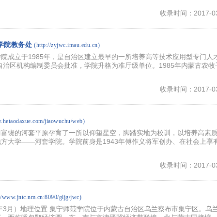
收录时间：2017-03
学院教务处
(http://zyjwc.imau.edu.cn)
院成立于1985年，是自治区建立最早的一所培养高等技术应用型专门人
经自治区机构编制委员会批准，学院升格为准厅级单位。1985年内蒙古农牧
收录时间：2017-03
w.hetaodaxue.com/jiaowuchu/web)
丽富饶的河套平原孕育了一所以仰望星空，脚踏实地为校训，以培养高素
方大学――河套学院。学院前身是1943年傅作义将军创办、在社会上享
收录时间：2017-03
://www.jntc.nm.cn:8090/gljg/jwc)
7年3月）地理位置 集宁师范学院位于内蒙古自治区乌兰察布市集宁区。乌