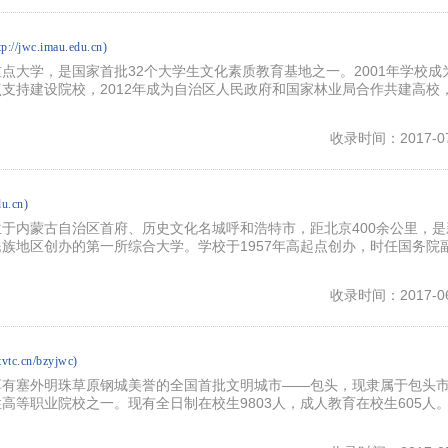
tp://jwc.imau.edu.cn)
点大学，是国家首批32个大学生文化素质教育基地之一。2001年学校成
支持建设院校，2012年成为自治区人民政府和国家林业局合作共建高校
收录时间：2017-07
du.cn)
于内蒙古自治区首府、历史文化名城呼和浩特市，距北京400余公里，是
族地区创办的第一所综合大学。学校于1957年高起点创办，时任国务院
收录时间：2017-06
tvtc.cn/bzyjwc)
享有塞外明珠草原钢城美誉的全国首批文明城市——包头，现隶属于包头
高等职业院校之一。现有全日制在校生9803人，成人教育在校生605人