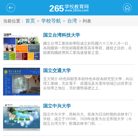
首页
学校导航
台湾
当前位置：
>
>
> 列表
国立台湾科技大学
國立台灣工業技術學院成立於民國六十三年八月一日，
為我國第一所技術職業教育高等學府。建校之目的，在
因應我國經濟與工業迅速發展之需...
国立交通大学
交大簡介-特色與願景本校特色本校為研究型大學，向以
理工著稱，尤在電子、資通訊及光電等領域已佔世界頂
尖領導之地位，另於優勢基礎之上...
国立中兴大学
国立中兴大学，简称兴大。前身为日治时期的农林专门
学校，成立于1919年。1928年改隶为台北帝国大学（今
国立台湾大学）附属农林专门部。...