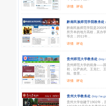
详情
评论
黔南民族师范学院教务处
黔南民族师范学院是200
所升本的地方高校，其办学
等次；2011年...
详情
评论
贵州师范大学教务处
(http:
贵州师范大学的前身——国
初，以尹炎武、王克仁、
灿、曾景、...
详情
评论
贵州大学教务处
(http://aa.g
贵州大学创建于1902年