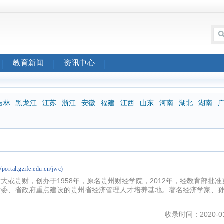
教育新闻
资讯中心
吉林
黑龙江
江苏
浙江
安徽
福建
江西
山东
河南
湖北
湖南
//portal.gzife.edu.cn/jwc)
大或贵财，创办于1958年，原名贵州财经学院，2012年，经教育部批准
省委、省政府重点建设的贵州省经济管理人才培养基地。著名经济学家、
收录时间：2020-01