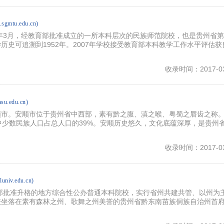
1.sgmtu.edu.cn)
0年3月，经教育部批准成立的一所本科层次的民族师范院校，也是贵州省
历史可追溯到1952年。2007年学校接受教育部本科教学工作水平评估获
收录时间：2017-03
.asu.edu.cn)
顺市。安顺市位于贵州省中西部，素有黔之腹、滇之喉、粤蜀之唇齿之称
，其中少数民族人口占总人口的39%。安顺历史悠久，文化底蕴深厚，是贵州
收录时间：2017-03
kluniv.edu.cn)
育部批准升格的地方综合性公办普通本科院校，实行省州共建共管、以州为
校坐落在素有森林之州、歌舞之州美誉的贵州省黔东南苗族侗族自治州首