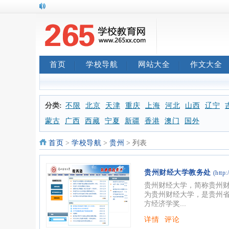
首页
学校导航
网站大全
作文大全
分类:
不限
北京
天津
重庆
上海
河北
山西
辽宁
蒙古
广西
西藏
宁夏
新疆
香港
澳门
国外
首页
>
学校导航
>
贵州
> 列表
贵州财经大学教务处
(http:
贵州财经大学，简称贵州财
为贵州财经大学，是贵州
方经济学奖...
详情
评论