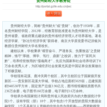
贵州财经大学教务处
http://portal.gzife.edu.cn/jwc
贵州财经大学，简称“贵州财大”或“贵财”，创办于1958年，原
名贵州财经学院，2012年，经教育部批准更名为贵州财经大学，是
贵州省委、省政府重点建设的贵州省经济管理人才培养基地。著名
经济学家、“孙冶方经济学奖”获得者、南京大学原党委书记洪银兴
教授任贵州财经大学名誉校长。
建校以来，学校秉承“艰苦奋斗、严谨务实、负重致远”之贵财
精神，恪守“厚德、博学、笃行、鼎新”之校训，致力于“富民兴
黔”，培养经世致用的“儒魂商才”，先后为国家和社会培养培训了8
万余名优秀人才，为区域经济社会发展尤其是中国证券业发展做出
了积极贡献。
学校现有花溪、鹿冲关两个校区，其中主校区位于国家级开发
新区——贵安新区花溪大学城。学校占地总面积5029亩，总建筑面
积940530平方米，固定资产总值3.96亿元，图书馆馆藏纸质图书共
236万余册，电子图书160万余册，电子期刊3.6万余种。
学校承办有国家统计局和贵州省人民政府共办的大数据统计学
院1个。设有学院（部）18个，其中包含1个开放型的贵阳大数据金
融学院，1个不具有法人资格的中外合作办学机构——西密歇根学