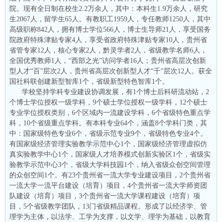
院。现有全日制在校生2.2万余人，其中：本科生1.9万余人，研究
生2067人，留学生65人。有教职工1959人，专任教师1250人，其中
高级职称842人，拥有博士学位566人，博士生导师21人，享受国务
院政府特殊津贴专家4人，享受省政府特殊津贴专家10人，贵州省
省管专家12人，核心专家2人，黔灵学者2人，省级教学名师6人，
全国优秀教师1人，“西部之光”访问学者16人；贵州省高层次创新
型人才“百”层次2人，贵州省高层次创新型人才“千”层次12人。获全
国社科联创建新型智库1个，省级新型特色智库1个。
学校坚持学科专业建设协调发展，有1个博士后科研流动站，2
个博士学位授权一级学科，9个硕士学位授权一级学科，12个硕士
专业学位授权类别，6个区域内一流建设学科，6个省级特色重点学
科，10个省级重点学科。有本科专业64个，涵盖8个学科门类，其
中：国家级特色专业6个，省级示范专业9个，省级特色专业4个。
有国家级经济管理实验教学示范中心1个，国家级经济管理虚拟仿
真实验教学中心1个，国家级人才培养模式创新实验区1个，省级实
验教学示范中心3个，省级大学科技园1个，纳入省级众创空间管理
的众创空间1个。有23个贵州省一流大学专业建设项目，2个贵州省
一流大学一流平台建设（培育）项目，4个贵州省一流大学师资团
队建设（培育）项目，3个贵州省一流大学课程建设（培育）项
目，5个省级教学团队，13门省级精品课程。形成了以经济学、管
理学为主体，以法学、工学为支撑，以文学、理学为基础，以教育