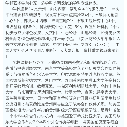
学和艺术学为补充，多学科协调发展的学科专业体系。
学校坚持“立足贵州、面向西南、辐射全国”的服务定位，重视
平台建设和科研服务，现设有省级重点实验室4个，省级协同创新
中心2个，省级人才培养、培训基地7个，省级工程研究中心1个、
省级创新团队5个、省级研究中心（院）5个。设置科研机构42个，
初步形成了绿色发展、反贫困、生态经济、山地经济、经济史及农
村金融等特色研究领域和人才培养特色。《贵州财经大学学报》入
选中文核心期刊要目总览、中文社会科学引文索引（CSSCI）、中
国人文社会科学期刊A刊核心、人大复印报刊资料重要转载来源期
刊。
学校坚持开放办学，不断拓展国内外交流和研究的战略合作。
先后与中央财经大学、南京大学等高校建立了科研教学合作伙伴关
系；与俄罗斯普列汉诺夫大学、印度尼西亚特里沙克旅游学院、英
国哈德斯菲尔德大学、澳门大学、泰国苏南拉里理工大学等高校合
作开展教师培训、教师互派。与匈牙利多瑙新城大学、乌拉圭奥特
大学、马来西亚友尼达国际大学、拉曼大学、泰国北碧皇家大学、
四色菊皇家大学、日本大和语言学校等合作开展科研和留学生短期
交流项目；与莫桑比克贵州商会建立了战略合作伙伴关系。与美国
西密歇根大学合作举办的贵州财经大学西密歇根学院，是贵州省第
一个本科中外合作办学机构；与英国爱丁堡龙比亚大学、美国马歇
尔大学合作举办2个本科中外合作办学项目；与美国伯克莱学院合