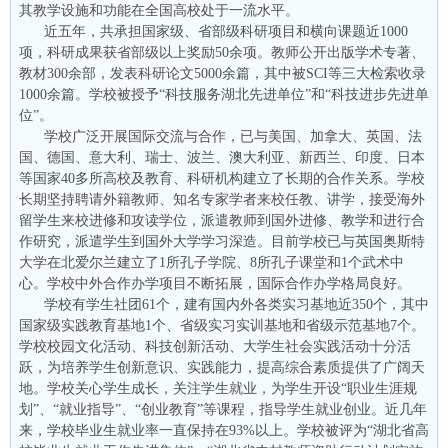
其教学设施和功能在全国高校处于一流水平。
近五年，共承担国家级、省部级科研项目和横向课题近1000
项，科研成果获省部级以上奖励50余项。教师公开出版学术专著、
教材300余部，发表科研论文5000余篇，其中被SCI等三大检索收录
1000余篇。学校被授予“科技服务湖北先进单位”和“科技进步先进单
位”。
学校广泛开展国际交流与合作，已与美国、加拿大、英国、法
国、德国、意大利、瑞士、波兰、澳大利亚、新西兰、印度、日本
等国家40多所高校及教育、科研机构建立了长期的合作关系。学校
长期坚持聘请外籍教师、知名专家学者来校任教、讲学，接受海外
留学生来校进修和攻读学位，派遣教师到国外进修、教学和进行合
作研究，派遣学生到国外大学学习深造。目前学校已与英国奥斯特
大学在北爱尔兰建立了1所孔子学院、8所孔子课堂和1个武术中
心。学校中外合作办学项目不断拓展，国际合作办学格局良好。
学校有学生社团61个，建有国内外各类实习基地近350个，其中
国家级实践教育基地1个、省级实习实训基地和省级示范基地7个。
学校校园文化活动、科技创新活动、大学生社会实践活动十分活
跃，为培养学生创新意识、实践能力，提高综合素质提供了广阔天
地。学校关心学生成长，关注学生就业，为学生开设“职业生涯规
划”、“就业指导”、“创业教育”等课程，指导学生就业创业。近几年
来，学校毕业生就业率一直保持在93%以上。学校被评为“湖北省高