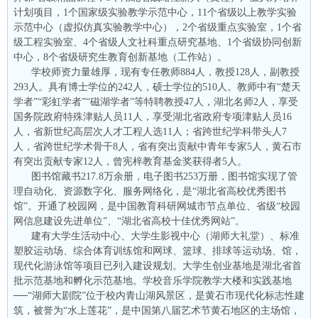
计划项目，1个国家级实验教学示范中心，11个省级以上教学实验
示范中心（虚拟仿真实验教学中心），2个省级重点实验室，1个省
级工程实验室、4个省级人文社科重点研究基地、1个省级协同创新
中心，8个省级研究生教育创新基地（工作站）。
学校师资力量雄厚，现有专任教师884人，教授128人，副教授
293人。具有博士学位的242人，硕士学位的510人。教师中有“楚天
学者”“彩虹学者”“磁湖学者”等特聘教授47人，湖北名师2人，享受
国务院政府特殊津贴人员11人，享受湖北省政府专项津贴人员16
人，省新世纪高层次人才工程人选11人；省跨世纪学科带头人7
人，省跨世纪学术骨干8人，省有突出贡献中青年专家5人，黄石市
有突出贡献专家12人，曾宪梓教育基金奖获得者5人。
图书馆藏书217.8万余册，电子图书253万册，图书馆实现了管
理自动化、资源数字化、服务网络化，是“湖北省高校优秀图书
馆”。开通了校园网，是中国教育科研网城市节点单位、省级“校园
网信息建设先进单位”、“湖北省高校十佳优秀网站”。
建有大学生活动中心、大学生影视中心（湖师大礼堂）、标准
塑胶运动场、综合体育训练馆和网球、篮球、排球等运动场、馆，
现代化游泳馆等项目已列入建设规划。大学生创业基地是湖北省首
批示范基地和孵化示范基地。学校音乐学院教学大楼和实践基地
──“湖师大剧院”位于校内青山湖风景区，是黄石市现代化标志性建
筑，被誉为“水上莲花”，是中国第八届艺术节黄石地区的主场馆，