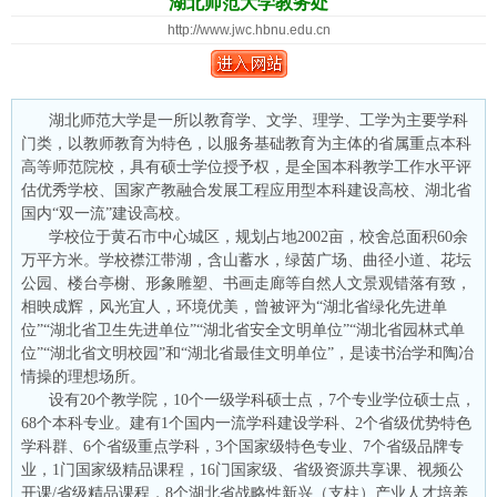
湖北师范大学教务处
http://www.jwc.hbnu.edu.cn
湖北师范大学是一所以教育学、文学、理学、工学为主要学科
门类，以教师教育为特色，以服务基础教育为主体的省属重点本科
高等师范院校，具有硕士学位授予权，是全国本科教学工作水平评
估优秀学校、国家产教融合发展工程应用型本科建设高校、湖北省
国内“双一流”建设高校。
学校位于黄石市中心城区，规划占地2002亩，校舍总面积60余
万平方米。学校襟江带湖，含山蓄水，绿茵广场、曲径小道、花坛
公园、楼台亭榭、形象雕塑、书画走廊等自然人文景观错落有致，
相映成辉，风光宜人，环境优美，曾被评为“湖北省绿化先进单
位”“湖北省卫生先进单位”“湖北省安全文明单位”“湖北省园林式单
位”“湖北省文明校园”和“湖北省最佳文明单位”，是读书治学和陶冶
情操的理想场所。
设有20个教学院，10个一级学科硕士点，7个专业学位硕士点，
68个本科专业。建有1个国内一流学科建设学科、2个省级优势特色
学科群、6个省级重点学科，3个国家级特色专业、7个省级品牌专
业，1门国家级精品课程，16门国家级、省级资源共享课、视频公
开课/省级精品课程，8个湖北省战略性新兴（支柱）产业人才培养