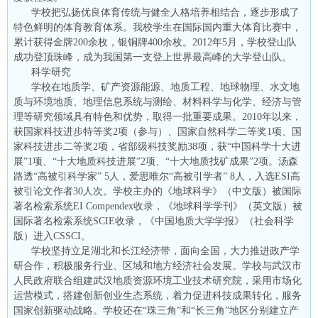
学校把弘扬优良体育传统与健全人格培养相结合，逐步形成了
特色鲜明的体育教育体系。我校学生在国际国内重大体育比赛中，
累计获得金牌200余枚，银铜牌400余枚。2012年5月，学校登山队
成功登顶珠峰，成为我国第一支登上世界最高峰的大学登山队。
科学研究
学校在地质学、矿产资源能源、地质工程、地球物理、水文地
质与环境地质、地理信息系统与测绘、材料科学与化学、经济与管
理等研究领域具有特色和优势，取得一批重要成果。2010年以来，
获国家科技进步特等奖2项（参与）、国家自然科学二等奖1项、国
家科技进步二等奖2项，省部级科技奖励38项，获“中国科学十大进
展”1项、“十大地质科技进展”2项、“十大地质找矿成果”2项。汤森
路透“高被引科学家” 5人，爱思唯尔“高被引学者” 8人，入选ESI高
被引论文作者30人次。学校主办的《地球科学》（中文版）被国际
著名检索系统EI Compendex收录，《地球科学学刊》（英文版）被
国际著名检索系统SCIE收录，《中国地质大学学报》（社会科学
版）进入CSSCI。
学校坚持立足湖北和长江经济带，面向全国，大力推进政产学
研合作，积极服务行业、区域和地方经济社会发展。学校与武汉市
人民政府联合组建武汉地质资源环境工业技术研究院，采用市场化
运营模式，搭建创新创业生态系统，着力促进科技成果转化，服务
国家创新驱动战略。学校还在“珠三角”和“长三角”地区分别建立产