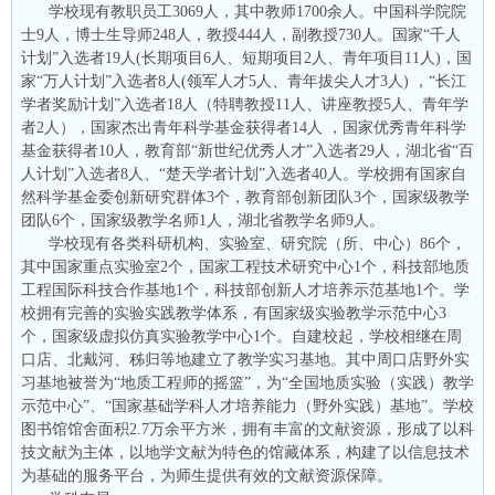
学校现有教职员工3069人，其中教师1700余人。中国科学院院
士9人，博士生导师248人，教授444人，副教授730人。国家“千人
计划”入选者19人(长期项目6人、短期项目2人、青年项目11人)，国
家“万人计划”入选者8人(领军人才5人、青年拔尖人才3人) ，“长江
学者奖励计划”入选者18人（特聘教授11人、讲座教授5人、青年学
者2人），国家杰出青年科学基金获得者14人 ，国家优秀青年科学
基金获得者10人，教育部“新世纪优秀人才”入选者29人，湖北省“百
人计划”入选者8人、“楚天学者计划”入选者40人。学校拥有国家自
然科学基金委创新研究群体3个，教育部创新团队3个，国家级教学
团队6个，国家级教学名师1人，湖北省教学名师9人。
学校现有各类科研机构、实验室、研究院（所、中心）86个，
其中国家重点实验室2个，国家工程技术研究中心1个，科技部地质
工程国际科技合作基地1个，科技部创新人才培养示范基地1个。学
校拥有完善的实验实践教学体系，有国家级实验教学示范中心3
个，国家级虚拟仿真实验教学中心1个。自建校起，学校相继在周
口店、北戴河、秭归等地建立了教学实习基地。其中周口店野外实
习基地被誉为“地质工程师的摇篮”，为“全国地质实验（实践）教学
示范中心”、“国家基础学科人才培养能力（野外实践）基地”。学校
图书馆馆舍面积2.7万余平方米，拥有丰富的文献资源，形成了以科
技文献为主体，以地学文献为特色的馆藏体系，构建了以信息技术
为基础的服务平台，为师生提供有效的文献资源保障。