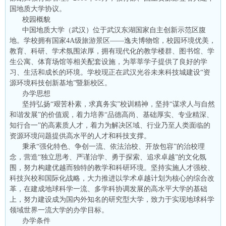
国地质大学协议。
校园概貌
中国地质大学（武汉）位于武汉东湖国家自主创新示范区腹
地。学校拥有国家4A级旅游景区——逸夫博物馆，校园环境优美，
教育、科研、学术氛围浓厚，拥有现代化的教学楼群、图书馆、学
生公寓、体育场馆等相关配套设施，为莘莘学子提供了良好的学
习、生活和成长的环境。学校现正在武汉光谷未来科技城建设“资
源环境科技创新基地”暨新校区。
办学思想
坚持弘扬“艰苦朴素，求真务实”校训精神，坚持“谋求人与自然
和谐发展”的价值观，着力培养“品德高尚、基础厚实、专业精深、
知行合一”的高素质人才，着力为解决区域、行业乃至人类面临的
资源环境问题提供高水平的人才和科技支撑。
秉承“强化特色、争创一流、依法治校、开放包容”的治校理
念，营造“独立思考、严谨治学、勇于探索、追求卓越”的文化氛
围，努力构建优越而独特的教学和科研环境。坚持实施人才强校、
科技兴校和国际化战略，大力推进以学术卓越计划为核心的综合改
革，在建成地球科学一流、多学科协调发展的高水平大学的基础
上，努力建设成为国内外知名的研究型大学，致力于实现地球科学
领域世界一流大学的办学目标。
办学条件