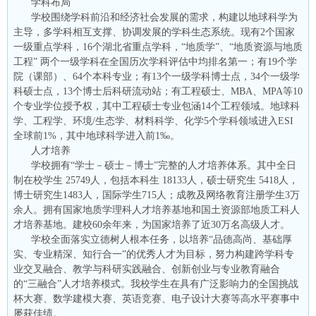
学科布局
学校围绕学科前沿和经济社会发展的需求，构建以地球科学为
主导，多学科相互支撑、协调发展的学科生态系统。现有2个国家
一级重点学科，16个湖北省重点学科，“地质学”、“地质资源与地质
工程” 两个一级学科在全国历次学科评估中均排名第一；有19个学
院（课部）、64个本科专业；有13个一级学科博士点，34个一级学
科硕士点，13个博士后科研流动站；有工程硕士、MBA、MPA等10
个专业学位授予权，其中工程硕士专业包涵14个工程领域。地球科
学、工程学、环境/生态学、材料科学、化学5个学科领域进入ESI
全球前1%，其中地球科学进入前1‰。
人才培养
学校拥有“学士－硕士－博士”完整的人才培养体系。其中全日
制在校学生 25749人，包括本科生 18133人，硕士研究生 5418人，
博士研究生1483人，国际学生715人；成教及网络教育注册学生3万
余人。拥有国家地质学理科人才培养基地和国土资源部地质工科人
才培养基地。建校60余年来，为国家培养了近30万名高级人才。
学校全面落实立德树人根本任务，以培养“品德高尚、基础厚
实、专业精深、知行合一”的优秀人才为目标，努力构建跨学科专
业交叉融合、教学与科研实践融合、创新创业与专业教育融合
的“三融合”人才培养模式。我校学生在具有广泛影响力的全国挑战
杯大赛、数学建模大赛、英语竞赛、电子设计大赛等高水平赛事中
屡获佳绩。