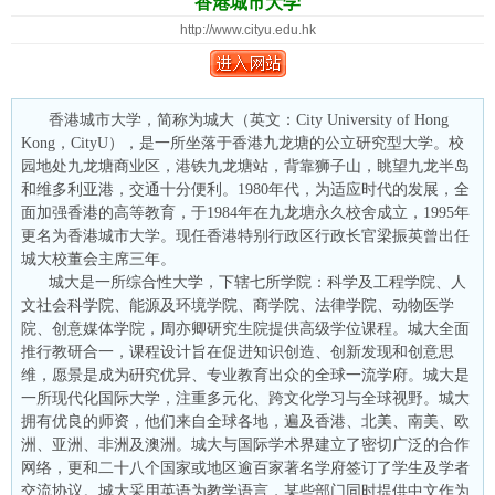
香港城市大学
http://www.cityu.edu.hk
香港城市大学，简称为城大（英文：City University of Hong
Kong，CityU），是一所坐落于香港九龙塘的公立研究型大学。校
园地处九龙塘商业区，港铁九龙塘站，背靠狮子山，眺望九龙半岛
和维多利亚港，交通十分便利。1980年代，为适应时代的发展，全
面加强香港的高等教育，于1984年在九龙塘永久校舍成立，1995年
更名为香港城市大学。现任香港特别行政区行政长官梁振英曾出任
城大校董会主席三年。
城大是一所综合性大学，下辖七所学院：科学及工程学院、人
文社会科学院、能源及环境学院、商学院、法律学院、动物医学
院、创意媒体学院，周亦卿研究生院提供高级学位课程。城大全面
推行教研合一，课程设计旨在促进知识创造、创新发现和创意思
维，愿景是成为硏究优异、专业教育出众的全球一流学府。城大是
一所现代化国际大学，注重多元化、跨文化学习与全球视野。城大
拥有优良的师资，他们来自全球各地，遍及香港、北美、南美、欧
洲、亚洲、非洲及澳洲。城大与国际学术界建立了密切广泛的合作
网络，更和二十八个国家或地区逾百家著名学府签订了学生及学者
交流协议。城大采用英语为教学语言，某些部门同时提供中文作为