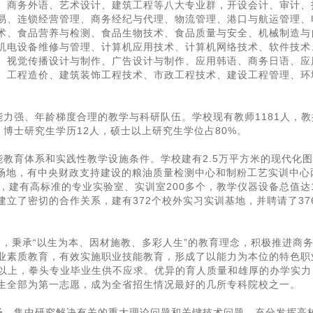
、商务外语、艺术设计、建筑工程等八大专业群，开设会计、审计、
易、连锁经营管理、商务经纪与代理、物流管理、港口与航运管理、
术、食品营养与检测、食品生物技术、食品质量与安全、机械制造与
机电设备维修与管理、计算机应用技术、计算机网络技术、软件技术
、视觉传播设计与制作、广告设计与制作、应用韩语、商务日语、应
、工程造价、建筑装饰工程技术、市政工程技术、建设工程管理、环
力强、年龄梯度合理的教学与科研队伍。学校现有教师1181人，教
上，博士研究生学历12人，硕士以上研究生学位占80%。
教育体系和实践性教学设施条件。学校建有2.5万平方米的现代化
实训场地，有中央财政支持建设的粮油质量检测中心和制粉工艺实训中心
，建有高标准的专业实验室、实训室200多个，教学仪器设备总值达1
立了密切的合作关系，建有372个校外实习实训基地，并聘请了37
旨，秉承“以生为本、因材施教、多彩人生”的教育理念，积极推进商
业素质教育，有效实施职业技能教育，形成了以能力为本位的特色职
%以上，拳头专业毕业生供不应求。优异的育人质量和雄厚的办学实力
生全部为第一志愿，成为全省招生情况最好的几所专科院校之一。
场，集中研究解决有关的重大理论问题和关键技术问题，充分发挥高校