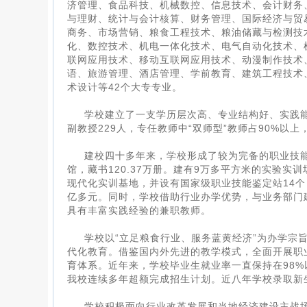
济管理、食品科技、机械数控、信息技术、会计财务
与理财、统计与会计核算、财务管理、国际经济与贸
商务、市场营销、粮食工程技术、粮油储藏与检测技
化、数控技术、机电一体化技术、电气自动化技术、
联网应用技术、移动互联网应用技术、动漫制作技术
语、旅游管理、酒店管理、学前教育、建筑工程技术
术设计等42个大专专业。
学校建立了一支学历层次高、专业结构好、实践能
副教授229人，专任教师中“双师型”教师占90%以
建校四十多年来，学校形成了较为完备的职业技能
馆，藏书120.37万册。建有9万多平方米的实验
现代化实训基地，并设有国家级职业技能鉴定站14个
亿多元。同时，学校借助行业办学优势，与业务部门建
具有丰富实践经验的兼职教师。
学校以“立足粮食行业、服务蓝黄经济”为办学宗
代化教育。借鉴国内外先进的教学模式，全面开展职
育体系。近年来，学校毕业生就业率一直保持在98
我校连续多年超额完成招生计划。近八年学校录取新
学校积极面向行业改革发展和当地经济建设主战