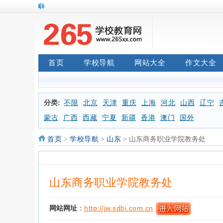
首页
学校导航
网站大全
作文大全
分类:
不限
北京
天津
重庆
上海
河北
山西
辽宁
蒙古
广西
西藏
宁夏
新疆
香港
澳门
国外
首页
>
学校导航
>
山东
> 山东商务职业学院教务处
山东商务职业学院教务处
网站网址
：
http://jw.sdbi.com.cn