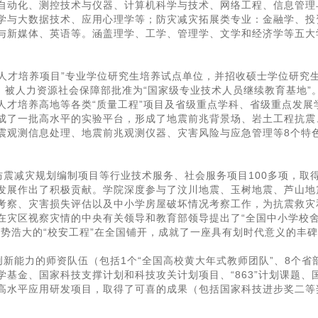
自动化、测控技术与仪器、计算机科学与技术、网络工程、信息管理
学与大数据技术、应用心理学等；防灾减灾拓展类专业：金融学、投
与新媒体、英语等。涵盖理学、工学、管理学、文学和经济学等五大
人才培养项目”专业学位研究生培养试点单位，并招收硕士学位研究
；被人力资源社会保障部批准为“国家级专业技术人员继续教育基地”
人才培养高地等各类“质量工程”项目及省级重点学科、省级重点发展
成了一批高水平的实验平台，形成了地震前兆背景场、岩土工程抗震
震观测信息处理、地震前兆观测仪器、灾害风险与应急管理等8个特
震减灾规划编制项目等行业技术服务、社会服务项目100多项，取
发展作出了积极贡献。学院深度参与了汶川地震、玉树地震、芦山地
考察、灾害损失评估以及中小学房屋破坏情况考察工作，为抗震救灾
在灾区视察灾情的中央有关领导和教育部领导提出了“全国中小学校
势浩大的“校安工程”在全国铺开，成就了一座具有划时代意义的丰
新能力的师资队伍（包括1个“全国高校黄大年式教师团队”、8个省
基金、国家科技支撑计划和科技攻关计划项目、“863”计划课题、
高水平应用研发项目，取得了可喜的成果（包括国家科技进步奖二等