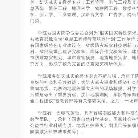
等；防灾减灾支撑类专业：工程管理、电气工程及其
息系统、通信工程、地理科学、物联网工程、数据科
学、会计学、工商管理、汉语言文学、广告学、网络
门类。
学院被国务院学位委员会列为“服务国家特殊需求
被教育部批准为“卓越工程师教育培养计划”工作单位
有国家级特色专业建设点、省级防灾减灾科技创新与
科、省部级重点建设实验室、国际合作实验室等。建
市防震减灾规划、城市震害预测、地震地质灾害、地
究方向，形成了较为完备的防震减灾科研体系。
学院服务防灾减灾的整体实力不断加强，承担了防
良好的社会和公共效益，为防灾减灾事业和经济社会
鲁甸地震、九寨沟地震等重大灾害的现场救援、科学
后重建做出了重要贡献。汶川地震期间，学院专家向
全工程建议”被教育部等有关部委采纳。之后，一场声
学院有一支朝气蓬勃、具有较强实践能力和科研创
教学团队），承担了国家自然科学基金、国家社会科学
公益性行业科研专项、地震科技星火计划项目等多项
防震减灾科技成果奖等）。