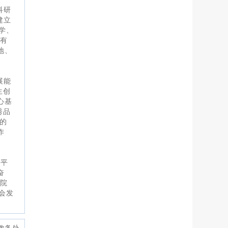
科研
建立
学、
；有
地、
展能
生创
心基
秀品
的
作
近平
奋
学院
会发