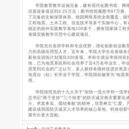
学院教育教学设施完备，建有现代化图书馆、网
仪器设备值达到3.25万元；图书馆馆藏图书87万册
了完备的文献保障体系。校园网络系统全面覆盖，能
工程地震、土木工程、信息技术等多个实验中心，有
稳定的校外实践教学基地100多个，拥有国家级工
省级实验教学示范中心建设项目。
学院充分发挥学科和专业优势，强化创新创业教
力的高级应用型人才。近年来，学院大学生在各级各类
新创业训练计划项目200多项。本科生就业率保持
地，已为地震系统和社会培养了近4万名毕业生，毕
质受到社会的广泛认可，多人获得各级科技进步奖及全
地震台（站）长毕业于学院，学院因此被誉为“地震
用。
学院按照党的十九大关于“加快一流大学和一流学
总书记“两个坚持”“三个转变”的防灾减灾救灾重要论
斗、求真务实、团结奉献”的精神，培育树立“仁爱、
建设成我国防灾减灾人才培养的核心基地、科技创新
展作出更大贡献。