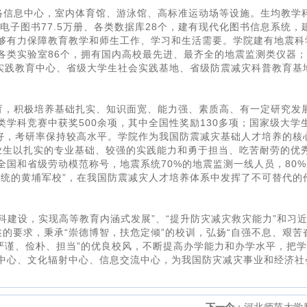
络信息中心，室内体育馆、游泳馆、高标准运动场等设施。生均教学
、电子图书77.5万册、各类数据库28个，建有现代化图书信息系统，
够有力保障教育教学和师生工作、学习和生活需要。学院建有地震科
各类实验室86个，拥有国内高校最先进、最齐全的地震监测类仪器
程实践教育中心、省级大学生社会实践基地、省级防震减灾科普教育基
育，积极培养基础扎实、知识面宽、能力强、素质高、有一定研究发
学科竞赛中获奖500余项，其中全国性奖励130多项；国家级大学
良好，考研率保持较高水平。学院作为我国防震减灾基础人才培养的核
业生以扎实的专业基础、较强的实践能力和勇于担当、吃苦耐劳的优
国和省级劳动模范称号，地震系统70%的地震监测一线人员，80%
系统的黄埔军校”，在我国防震减灾人才培养体系中发挥了不可替代的
科建设，实现高等教育内涵式发展”、“提升防灾减灾救灾能力”和习
述的要求，秉承“崇德博智，扶危定倾”的校训，弘扬“自强不息、艰苦
严谨、俭朴、担当”的优良校风，不断提高办学能力和办学水平，把
中心、文化辐射中心、信息交流中心，为我国防灾减灾事业和经济社