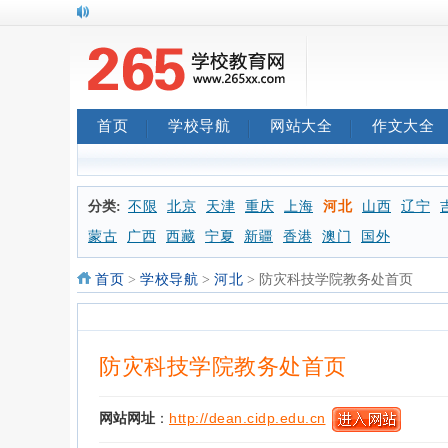
首页
学校导航
网站大全
作文大全
分类:
不限
北京
天津
重庆
上海
河北
山西
辽宁
蒙古
广西
西藏
宁夏
新疆
香港
澳门
国外
首页
>
学校导航
>
河北
> 防灾科技学院教务处首页
防灾科技学院教务处首页
网站网址
：
http://dean.cidp.edu.cn