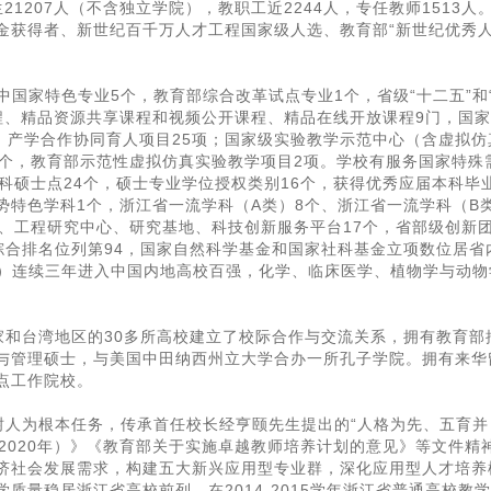
1207人（不含独立学院），教职工近2244人，专任教师1513人
金获得者、新世纪百千万人才工程国家级人选、教育部“新世纪优秀
中国家特色专业5个，教育部综合改革试点专业1个，省级“十二五”和
程、精品资源共享课程和视频公开课程、精品在线开放课程9门，国
、产学合作协同育人项目25项；国家级实验教学示范中心（含虚拟仿
1个，教育部示范性虚拟仿真实验教学项目2项。学校有服务国家特殊
科硕士点24个，硕士专业学位授权类别16个，获得优秀应届本科毕
势特色学科1个，浙江省一流学科（A类）8个、浙江省一流学科（B
、工程研究中心、研究基地、科技创新服务平台17个，省部级创新团
内综合排名位列第94，国家自然科学基金和国家社科基金立项数位居省
I）连续三年进入中国内地高校百强，化学、临床医学、植物学与动物
家和台湾地区的30多所高校建立了校际合作与交流关系，拥有教育部
与管理硕士，与美国中田纳西州立大学合办一所孔子学院。拥有来华
点工作院校。
树人为根本任务，传承首任校长经亨颐先生提出的“人格为先、五育并
-2020年）》《教育部关于实施卓越教师培养计划的意见》等文件精
济社会发展需求，构建五大新兴应用型专业群，深化应用型人才培养
质量稳居浙江省高校前列，在2014-2015学年浙江省普通高校教