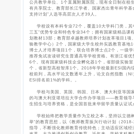
公共教学单位、1个直属附属医院，现有全日制在校生2
有共享院士、教育部长江学者、国家杰出青年科学基
支持计划”人选等高层次人才39人。
学校设有本科专业72个，覆盖10大学科门类，其
三五”优势专业和特色专业34个；拥有国家级精品课
划教材13部；教育部卓越教师培养计划改革项目1项
验教学中心）2个，国家级大学生校外实践教育基地
博士人才培养项目1个，联合培养博士点2个，一级学
推荐免试攻读研究生普通高等学校资格。有浙江省优
6个。现有国家级科技企业孵化器1个，省部级实验室
个，省新型高校智库1个。2018年学校最新ESI国
校前列，高水平论文数逐年上升，论文自然指数（N
ESI排名前1%的学科。。
学校与美国、英国、韩国、日本、澳大利亚等国
的与澳大利亚堪培拉大学合作办学项目——教育领导
生招生与培养资格，是全国首批来华留学质量认证试
学校始终把教学质量作为立校之本，坚持以立德
举”的教育思想，以《教师教育振兴行动计划（2018
指导，不断强化教师教育传统特色；主动适应区域经
改革，大力推进创新创业教育。近年来，学校本科教学