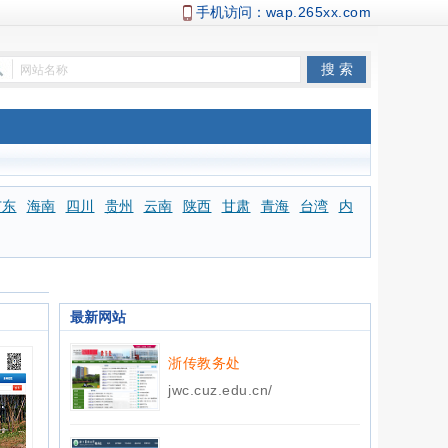
手机访问：
wap.265xx.com
广东
海南
四川
贵州
云南
陕西
甘肃
青海
台湾
内
最新网站
浙传教务处
jwc.cuz.edu.cn/