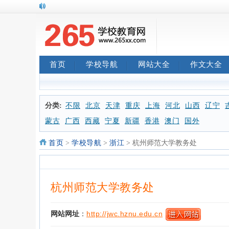
首页
学校导航
网站大全
作文大全
分类:
不限
北京
天津
重庆
上海
河北
山西
辽宁
蒙古
广西
西藏
宁夏
新疆
香港
澳门
国外
首页
>
学校导航
>
浙江
> 杭州师范大学教务处
杭州师范大学教务处
网站网址
：
http://jwc.hznu.edu.cn