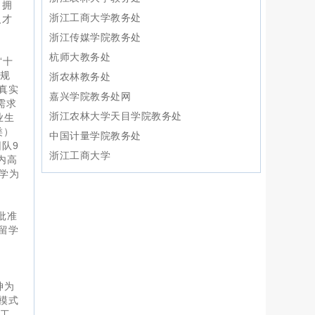
。拥
浙江工商大学教务处
人才
浙江传媒学院教务处
杭师大教务处
“十
家规
浙农林教务处
真实
嘉兴学院教务处网
需求
浙江农林大学天目学院教务处
业生
类）
中国计量学院教务处
队9
浙江工商大学
内高
学为
批准
留学
神为
模式
学工