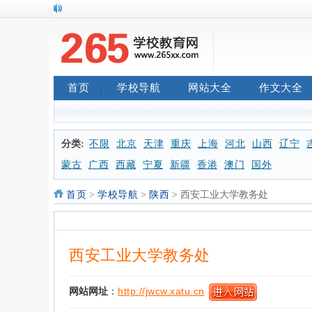
首页
学校导航
网站大全
作文大全
分类:
不限
北京
天津
重庆
上海
河北
山西
辽宁
蒙古
广西
西藏
宁夏
新疆
香港
澳门
国外
首页
>
学校导航
>
陕西
> 西安工业大学教务处
西安工业大学教务处
网站网址
：
http://jwcw.xatu.cn