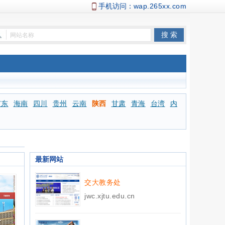
手机访问：
wap.265xx.com
广东
海南
四川
贵州
云南
陕西
甘肃
青海
台湾
内
最新网站
交大教务处
jwc.xjtu.edu.cn