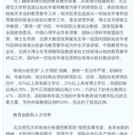
为了确保珠海分校的教育教学质量，从珠海分校建校初，北京
师范大学即选派以知名学者和教授为骨干的师资队伍，承担珠海分
校相关专业的教育教学工作；相关院系也选派出一些知名学者和优
秀教师到珠海分校担任教学工作。著名管理学家、博士生导师蒋正
华教授，“两弹一星”功臣、中科院院士黄祖洽教授，国务院参事、
全国政协委员、中国心理学会常务理事、国际心理科学联盟副主
席、博士生导师、北师大教授张厚粲先生等一批国内国际知名学者
均应聘在珠海分校参与教育教学或为学生开设讲座。中国教育学会
会长、北师大博士生导师顾明远教授亲自主持珠海分校的教育教学
评估工作。国内外一些知名学者也受聘在珠海分校任教或讲学。
珠海分校坚持“人才强校”战略，拥有一支治学严谨，职称结
构、年龄结构、知识结构合理的师资队伍。目前，我校自有师资队
伍中，82%以上具有硕士学位，25%以上具有博士学位；高级职称
比例占38%，其中正高级职称比例占14%；35岁以下的专任教师占
47%；高学历、高职称和年富力强的中青年教师成为教学队伍的主
要力量。另外外籍教师比例约10%，也达到了较高比例。
教育创新和人才培养
北京师范大学珠海分校遵照教育部“按照实事求是、改革创新的
精神，大胆进行教学模式、管理方式、国际合作以及产学研一体化