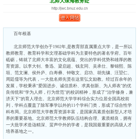
北师大珠海教务处
http://jwc.bnuz.edu.cn
百年根基
北京师范大学创办于1902年,是教育部直属重点大学，是一所以
教师教育、教育科学和文理基础学科为主要特色的著名学府。百年
砥砺，铸就了北师大丰富的文化底蕴、突出的学科优势和雄厚的教
育资源。以李大钊、鲁迅、梁启超、钱玄同、吴承仕、黎锦熙、陈
垣、范文澜、侯外庐、白寿彝、钟敬文、启功、胡先骕、汪堃仁、
周廷儒等为代表，一大批名师先贤在这里弘文励教。经过百余年的
发展，学校秉承“爱国进步、诚信质朴、求真创新、为人师表”的优
良传统和“学为人师，行为世范”的校训精神，形成了“治学修身，兼
济天下”的育人理念。北京师范大学学科综合实力位居全国高校前
列，学科点覆盖了除军事学以外的11个学科门类，形成了综合性学
科布局。北京师范大学教育资源丰富，是国家高素质创新型人才培
养的重要基地。北京师范大学教师队伍结构合理、素质精良，拥有
一大批学术造诣精深、蜚声中外的学者，是我国最重要的高级人才
培养基地之一。