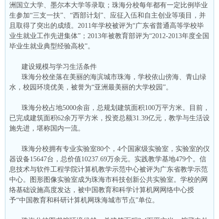
洲国立大学、墨尔本大学等录取；珠海分校每年都有一定比例毕业
生参加“三支一扶”、“西部计划”、应征入伍和自主创业等项目，并
且取得了突出的成绩。2011年学校被评为“广东省普通高等学校毕
业生就业工作先进集体”；2013年被教育部评为“2012-2013年度全国
毕业生就业典型经验高校”。
建设规模与学习生活条件
珠海分校坐落在美丽的海滨城市珠海，学校依山傍海、青山绿
水，校园环境优美，被誉为“亚洲最美丽的大学校园”。
珠海分校占地5000余亩，总规划建筑面积100万平方米。目前，
已完成建筑面积62余万平方米，投资总额31.39亿元，教学与生活设
施先进，堪称国内一流。
珠海分校拥有专业实验室80个，4个国家级实验室，实验室的仪
器设备15647台，总价值10237.69万余元。实践教学基地479个。信
息技术与软件工程学院计算机教学示范中心被评为广东省教学示范
中心。图形图像实验室成为珠海市科技创新公共实验室。学校的网
络基础设施高度发达，被中国教育和科学计算机网网络中心授
予“中国教育和科研计算机网珠海城市节点”单位。