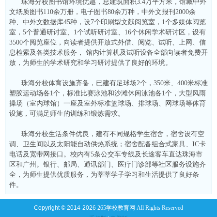
珠海分校图书馆环境优越，总建筑面积3.4万平方米，馆藏中外
文纸质图书110余万册，电子图书80余万种，中外文报刊2000余
种、中外文数据库45种，设7个印刷型文献阅览室，1个多媒体阅览
室，5个普通研讨室、1个试听研讨室、16个休闲学术研讨区，设有
3500个阅览座位，向读者提供开放式外借、阅览、试听、上网、信
息检索及各类技术服务， 馆内计算机及试听设备全部向读者免费开
放，为师生的学术研究和学习研讨提供了良好的环境。
珠海分校体育设施齐备，已建有足球场2个，350米、400米标准
塑胶运动场各1个，标准比赛泳池和沙滩休闲泳池各1个，大型风雨
操场（室内球馆）一座及室外标准篮球场、排球场、网球场等体育
设施，可满足师生的训练和锻炼需求。
珠海分校生活条件优良，建有不同规格学生宿舍，宿舍设有空
调、卫生间以及太阳能自动供热系统；宿舍配备组合式家具、IC卡
电话及宽带网接口。校内有5条公交车专线及长途客车直达珠海市
区和广州。银行、邮局、通讯部门、医疗门诊部等社区服务设施齐
全，为师生提供优质服务，为莘莘学子学习和生活提供了良好条
件。
Copyright © 2014-2026
265学校教育网 All Rights Reserved