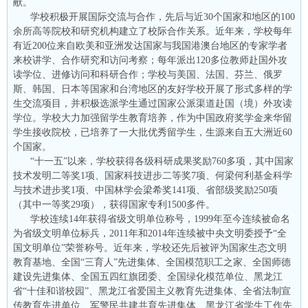
献。
学校积极开展国际交流与合作，先后与近30个国家和地区的100
余所高等院校和研究机构建立了校际合作关系。近年来，学校每年
有近200位来自欧美和亚洲发达国家与我国港澳台地区的专家学者
来校讲学、合作研究和访问考察；每年派出120多位教师赴国外攻
读学位、进修访问和科研合作；学校与美国、法国、芬兰、俄罗
斯、韩国、日本等国家和台湾地区的友好学校开展了形式多样的学
生交流项目，并积极选派学生通过国家公派渠道赴国（境）外攻读
学位。学校大力加强留学生教育培养，作为中国政府奖学金来华留
学生接收院校，已培养了一大批优秀留学生，生源来自五大洲近60
个国家。
“十一五”以来，学校获得各级科研成果奖励760多项，其中国家
技术发明二等奖1项、国家科技进步二等奖7项、何梁何利基金科学
与技术进步奖1项、中国林学会梁希奖141项、省部级奖励250项
（其中一等奖29项），获得国家专利1500多件。
学校连续14年获得省级文明单位称号，1999年至今连续被命名
为省级文明单位标兵，2011年和2014年连续被中央文明委授予“全
国文明单位”荣誉称号。近年来，学校还先后被评为国家生态文明
教育基地、全国“三育人”先进集体、全国模范职工之家、全国师德
建设先进集体、全国五四红旗团委、全国绿化模范单位、黑龙江
省“十佳和谐校园”、黑龙江省爱国主义教育先进集体、全省法制宣
传教育先进单位、军警民共建共育先进集体、黑龙江省学生工作先