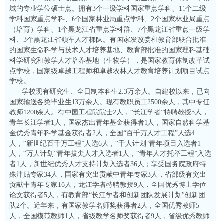
域的专业学位硕士点。拥有3个一级学科国家重点学科、11个二级
学科国家重点学科、6个国家林业局重点学科、2个国家林业局重点
（培育）学科、1个黑龙江省重点学科群、7个黑龙江省重点一级学
科、3个黑龙江省领军人才梯队。有国家发改委和教育部联合批准
的国家生命科学与技术人才培养基地、教育部批准的国家理科基础
科学研究和教学人才培养基地（生物学），是国家教育体制改革试
点学校，国家级卓越工程师和卓越农林人才教育培养计划项目试点
学校。
学校现有研究生、全日制本科生2.3万余人。自建校以来，已向
国家输送各类毕业生13万余人。现有教职员工2500余人，其中专任
教师1200余人。有中国工程院院士2人，“长江学者”特聘教授5人，
青年长江学者1人，国家杰出青年基金获得者1人，国家自然科学基
金优秀青年科学基金获得者2人，全国“百千万人才工程”人选4
人，“新世纪百千万工程”人选6人，“千人计划”青年项目入选者1
人，“万人计划”青年拔尖人才入选者1人，“青年人才托举工程”入选
者1人，新世纪优秀人才支持计划入选者36人；享受国务院政府特
殊津贴专家34人，国家有突出贡献中青年专家3人，省部级有突出
贡献中青年专家16人；龙江学者特聘教授9人，全国优秀博士学位
论文获得者5人，有教育部“长江学者和创新团队发展计划”创新团
队2个。近年来，有国家教学名师奖获得者2人，全国优秀教师5
人，全国模范教师1人，省级教学名师奖获得者9人，省级优秀教师