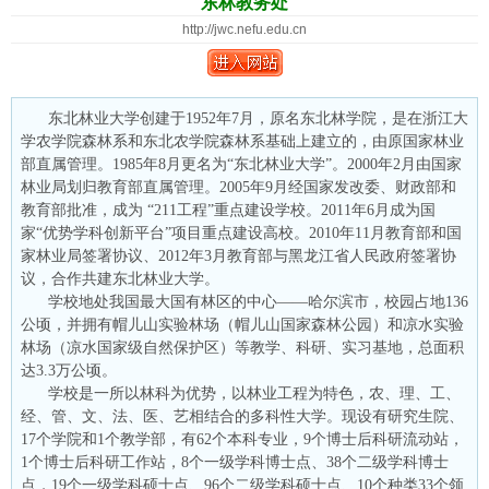
东林教务处
http://jwc.nefu.edu.cn
东北林业大学创建于1952年7月，原名东北林学院，是在浙江大
学农学院森林系和东北农学院森林系基础上建立的，由原国家林业
部直属管理。1985年8月更名为“东北林业大学”。2000年2月由国家
林业局划归教育部直属管理。2005年9月经国家发改委、财政部和
教育部批准，成为 “211工程”重点建设学校。2011年6月成为国
家“优势学科创新平台”项目重点建设高校。2010年11月教育部和国
家林业局签署协议、2012年3月教育部与黑龙江省人民政府签署协
议，合作共建东北林业大学。
学校地处我国最大国有林区的中心——哈尔滨市，校园占地136
公顷，并拥有帽儿山实验林场（帽儿山国家森林公园）和凉水实验
林场（凉水国家级自然保护区）等教学、科研、实习基地，总面积
达3.3万公顷。
学校是一所以林科为优势，以林业工程为特色，农、理、工、
经、管、文、法、医、艺相结合的多科性大学。现设有研究生院、
17个学院和1个教学部，有62个本科专业，9个博士后科研流动站，
1个博士后科研工作站，8个一级学科博士点、38个二级学科博士
点，19个一级学科硕士点、96个二级学科硕士点、10个种类33个领