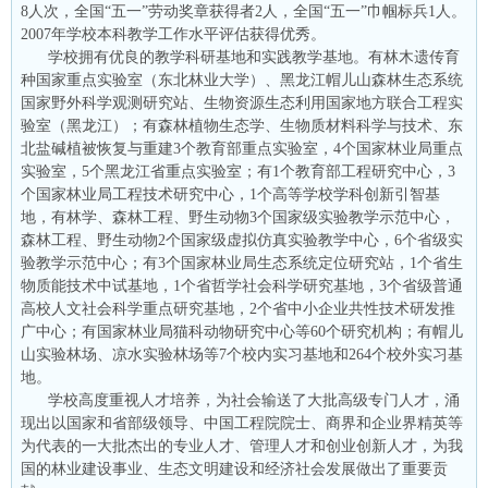
8人次，全国“五一”劳动奖章获得者2人，全国“五一”巾帼标兵1人。
2007年学校本科教学工作水平评估获得优秀。
学校拥有优良的教学科研基地和实践教学基地。有林木遗传育
种国家重点实验室（东北林业大学）、黑龙江帽儿山森林生态系统
国家野外科学观测研究站、生物资源生态利用国家地方联合工程实
验室（黑龙江）；有森林植物生态学、生物质材料科学与技术、东
北盐碱植被恢复与重建3个教育部重点实验室，4个国家林业局重点
实验室，5个黑龙江省重点实验室；有1个教育部工程研究中心，3
个国家林业局工程技术研究中心，1个高等学校学科创新引智基
地，有林学、森林工程、野生动物3个国家级实验教学示范中心，
森林工程、野生动物2个国家级虚拟仿真实验教学中心，6个省级实
验教学示范中心；有3个国家林业局生态系统定位研究站，1个省生
物质能技术中试基地，1个省哲学社会科学研究基地，3个省级普通
高校人文社会科学重点研究基地，2个省中小企业共性技术研发推
广中心；有国家林业局猫科动物研究中心等60个研究机构；有帽儿
山实验林场、凉水实验林场等7个校内实习基地和264个校外实习基
地。
学校高度重视人才培养，为社会输送了大批高级专门人才，涌
现出以国家和省部级领导、中国工程院院士、商界和企业界精英等
为代表的一大批杰出的专业人才、管理人才和创业创新人才，为我
国的林业建设事业、生态文明建设和经济社会发展做出了重要贡