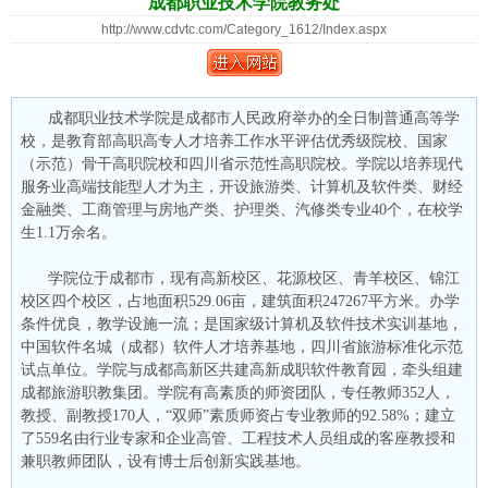
成都职业技术学院教务处
http://www.cdvtc.com/Category_1612/Index.aspx
成都职业技术学院是成都市人民政府举办的全日制普通高等学
校，是教育部高职高专人才培养工作水平评估优秀级院校、国家
（示范）骨干高职院校和四川省示范性高职院校。学院以培养现代
服务业高端技能型人才为主，开设旅游类、计算机及软件类、财经
金融类、工商管理与房地产类、护理类、汽修类专业40个，在校学
生1.1万余名。
学院位于成都市，现有高新校区、花源校区、青羊校区、锦江
校区四个校区，占地面积529.06亩，建筑面积247267平方米。办学
条件优良，教学设施一流；是国家级计算机及软件技术实训基地，
中国软件名城（成都）软件人才培养基地，四川省旅游标准化示范
试点单位。学院与成都高新区共建高新成职软件教育园，牵头组建
成都旅游职教集团。学院有高素质的师资团队，专任教师352人，
教授、副教授170人，“双师”素质师资占专业教师的92.58%；建立
了559名由行业专家和企业高管、工程技术人员组成的客座教授和
兼职教师团队，设有博士后创新实践基地。