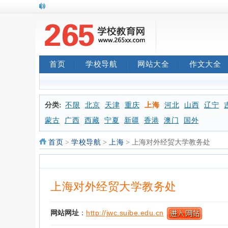
首页
学校导航
网站大全
作文大全
分类:
不限
北京
天津
重庆
上海
河北
山西
辽宁
蒙古
广西
西藏
宁夏
新疆
香港
澳门
国外
首页
>
学校导航
>
上海
> 上海对外经贸大学教务处
上海对外经贸大学教务处
网站网址
：
http://jwc.suibe.edu.cn