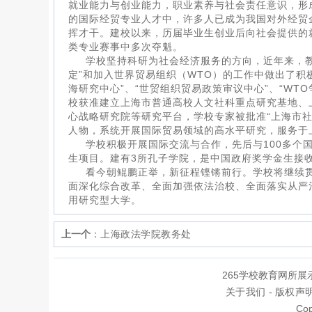
就业能力与创业能力，职业素养与社会责任意识，形
的国际经贸专业人才中，许多人已成为我国对外经贸
挥才干。建校以来，历届毕业生创业后向社会提供的
类专业赛事中多次夺魁。
学校坚持科研为社会经济服务的方向，近年来，
定”和加入世界贸易组织（WTO）的工作中做出了积
海研究中心”、“世贸组织贸易政策审议中心”、“W
校获准建立上海市普通高校人文社科重点研究基地、
心战略研究院等研究平台，学校专家被批准“上海市社
人物，系统开展国际贸易领域的高水平研究，服务于
学校积极开展国际交流与合作，先后与100多个
生项目。建有3所孔子学院，是中国政府奖学金生接
看今朝鲲鹏正举，新征程铿锵前行。学校将继续贯彻
面深化综合改革、全面加强依法治校、全面落实从严
用研究型大学。
上一个
：
上海政法学院教务处
265学校教育网所
关于我们
-
版权声
Cop