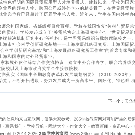
成特色鲜明的国际经贸应用型人才培养模式。建校以来，学校为国家
企业界的领袖人物、跨国公司或涉外企业的精英骨干，在世界经贸舞
就业岗位数已经超过了历届学生总人数。近年来，学生在国内外举办
教师承担国家级、省部级项目数百项。学校在我国恢复“关税与贸易总
极的贡献。学校发起成立了“关贸总协定上海研究中心”、“世界贸易组
TO争端解决机制研究中心”等机构，是世界贸易组织首批教席院校之一
上海市社会科学创新研究基地——上海发展战略研究所、上海国际贸
会科学创新研究基地”和“上海发展战略研究所工作室”的首席专家和
上海和国家的对外经贸事业。
国家和境外伙伴缔结合作交流协议，建立中外合作办学、联合培养或
收院校以及上海市政府奖学金生接收院校。
落实《国家中长期教育改革和发展规划纲要》（2010-2020年）
治党，不断开拓进取，努力发展成为一所高水平、国际化、特色鲜明
下一个
：
天华
展示的信息均来自互联网，仅供大家参考。265学校教育网对可能产生的后
明
-
联系我们
-
学校导航
-
网站大全
-
作文大全
-
教育新闻
-
资讯中心
-
yright © 2014-2026
265学校教育网
(www.265xx.com) All Rights Rese