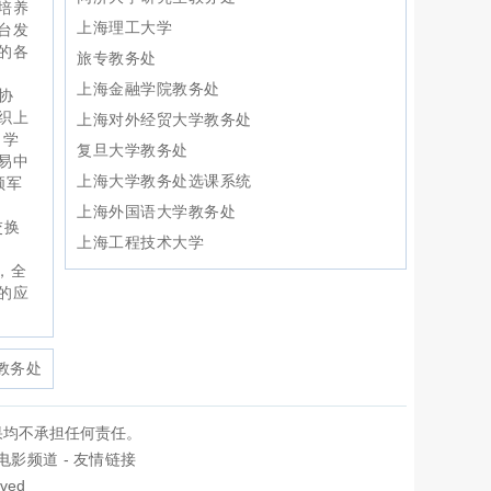
培养
上海理工大学
台发
的各
旅专教务处
上海金融学院教务处
协
织上
上海对外经贸大学教务处
。学
复旦大学教务处
易中
上海大学教务处选课系统
领军
上海外国语大学教务处
交换
上海工程技术大学
，全
的应
教务处
果均不承担任何责任。
电影频道
-
友情链接
rved