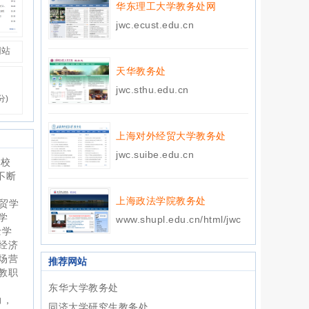
华东理工大学教务处网
jwc.ecust.edu.cn
网站
天华教务处
jwc.sthu.edu.cn
分)
上海对外经贸大学教务处
jwc.suibe.edu.cn
学校
不断
上海政法学院教务处
贸学
学
www.shupl.edu.cn/html/jwc
士学
经济
场营
推荐网站
教职
东华大学教务处
力，
同济大学研究生教务处