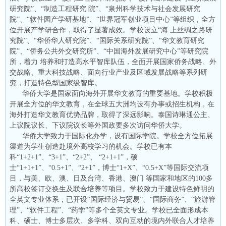
研究院”、“制造工程研究 院”、“泉州科学技术与社会发展研究
院”、“软件园产学研基地”、“世界冠军创业项目中心”等组织，全方
位开展产学研合作，取得了显著成效。学校设立“海 上丝绸之路研
究院”、“华侨华人研究院”、“国际关系研究院”、“华文教育研究
院”、“侨务公共外交研究所”、“中国海外发展研究中心”等研究院
所，着力 培养和打造高水平智库队伍，全面开展国家侨务战略、外
交战略、重大科技战略、面向行业产业及区域发展战略等系列研
究，打造特色型国家级智库。
华侨大学是国家面向海外开展华文教育的重要基地。学校积极
开展全方位的华文教育，在全球五大洲均设有办事或招生机构，在
海外打造华文教育优势品牌，取得了深远影响。泰国诗琳通公主、
上议院议长、下议院议长等外国政要多次访问华侨大学。
华侨大学致力于国际化办学，设有国际学院。学校全方位拓展
渠道为学生创造赴境外高校学习的机会。学校已有本
科“1+2+1”、“3+1”、“2+2”、 “2+1+1”，硕
士“1+1+1”、“0.5+1”、“2+1”，博士“1+X”、“0.5+X”等国际交流项
目，与美、欧、澳、日及台湾、香港、澳门 等国家和地区的100多
所高校签订交换生及联合培养等项目。学校致力于建设特色鲜明的
全英文专业体系，已开设“国际经济与贸易”、“国际商务”、“旅游管
理”、“软件工程”、“药学”等多个全英文专业。学校已全面形成本
科、硕士、博士多层次、多学科、双向互动的境内外联合人才培养