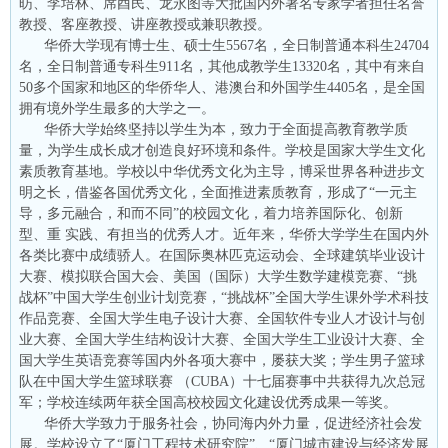
昉、李培林、席酉民、龙永图等大批国内外著名专家学者担任名誉
教授、客座教授、讲座教授或兼职教授。
华侨大学现有博士生、硕士生5567名，全日制普通本科生24704
名，全日制普通专科生911名，其他成教学生13320名，其中有来自
50多个国家和地区的华侨华人、港澳台和外国学生4405名，是全国
拥有境外学生最多的大学之一。
华侨大学始终坚持以学生为本，致力于全面提高教育教学质
量，为学生成长成才创造良好环境和条件。学校是国家大学生文化
素质教育基地。学校以中华优秀文化为主导，博采世界各种进步文
明之长，借鉴各国优秀文化，全面推进素质教育，形成了“一元主
导，多元融合，和而不同”的校园文化，着力培养国际化、创新
型、重 实践、有担当的优秀人才。近年来，华侨大学学生在国内外
各类比赛中成绩骄人。在国际奥林匹克运动会、全球建筑毕业设计
大赛、模拟联合国大会、美国（国际）大学生数学建模竞赛、“挑
战杯”中国大学生创业计划竞赛，“挑战杯”全国大学生课外学术科技
作品竞赛、全国大学生电子设计大赛、全国软件专业人才设计与创
业大赛、全国大学生结构设计大赛、全国大学生工业设计大赛、全
国大学生英语竞赛等国内外各项大赛中，屡获大奖；学生男子篮球
队在中国大学生篮球联赛 （CUBA）十七届赛事中共获得九次总冠
军；学校连续两年获全国高校校园文化建设优秀成果一等奖。
华侨大学致力于服务社会，协同海内外力量，促进经济社会发
展。学校设立了“厦门工程技术研究院”、“厦门城市建设与经济发展