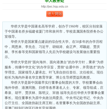
华大教务处
http://jwc.hqu.edu.cn
华侨大学是中国著名高等学府，创办于1960年，校区分别坐落
于中国著名侨乡福建省厦门市和泉州市，学校直属国务院侨务办公
室领导。
华侨大学是国家重点建设的综合性大学。在50多年的办学历程
中，周恩来、李先念、习近平、胡锦涛、俞正声、邓颖超、贾庆
林、李长春等党和国家领导人先后为学校建设与发展做出重要指
示。
华侨大学坚持“面向海外、面向港澳台”的办学方针，秉承“为侨
服务，传播中华文化”的办学宗旨，贯彻“会通中外，并育德才”的办
学理念。国家领导人廖承志、叶飞亲自担任首任、次任校长。现任
校长为海内外著名华文教育学家、博士生导师贾益民教授。
华侨大学是新中国最早实行董事会制度的大学。学校董事会由
海外华侨、港澳同胞、归侨等各界著名人士、专家、领导组成，庄
希泉、胡平、贾庆林、陈明义、宋德 福等先后任华侨大学董事会董
事长。现任董事长为原中央政治局委员、中央书记处书记、中央办
公厅主任、全国政协副主席王刚，名誉董事长为全国政协副主席、
原澳门特别行政区行政长官何厚铧。