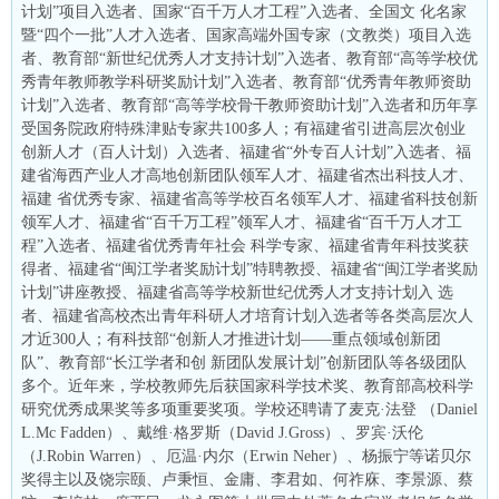
计划”项目入选者、国家“百千万人才工程”入选者、全国文 化名家
暨“四个一批”人才入选者、国家高端外国专家（文教类）项目入选
者、教育部“新世纪优秀人才支持计划”入选者、教育部“高等学校优
秀青年教师教学科研奖励计划”入选者、教育部“优秀青年教师资助
计划”入选者、教育部“高等学校骨干教师资助计划”入选者和历年享
受国务院政府特殊津贴专家共100多人；有福建省引进高层次创业
创新人才（百人计划）入选者、福建省“外专百人计划”入选者、福
建省海西产业人才高地创新团队领军人才、福建省杰出科技人才、
福建 省优秀专家、福建省高等学校百名领军人才、福建省科技创新
领军人才、福建省“百千万工程”领军人才、福建省“百千万人才工
程”入选者、福建省优秀青年社会 科学专家、福建省青年科技奖获
得者、福建省“闽江学者奖励计划”特聘教授、福建省“闽江学者奖励
计划”讲座教授、福建省高等学校新世纪优秀人才支持计划入 选
者、福建省高校杰出青年科研人才培育计划入选者等各类高层次人
才近300人；有科技部“创新人才推进计划——重点领域创新团
队”、教育部“长江学者和创 新团队发展计划”创新团队等各级团队
多个。近年来，学校教师先后获国家科学技术奖、教育部高校科学
研究优秀成果奖等多项重要奖项。学校还聘请了麦克·法登 （Daniel
L.Mc Fadden）、戴维·格罗斯（David J.Gross）、罗宾·沃伦
（J.Robin Warren）、厄温·内尔（Erwin Neher）、杨振宁等诺贝尔
奖得主以及饶宗颐、卢秉恒、金庸、李君如、何祚庥、李景源、蔡