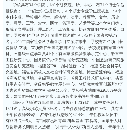
学校共有34个学院，140个研究院、所、中心；有21个博士学位
授权点；111个硕士学位授权点，20个硕士专业学位授权点；94个
本科专业。学校拥有哲学、经济学、法学、教育学、文学、历史
学、理学、工学、农学、医学、管理学、艺术学等12个学科门类，
形成了文理渗透、理工结合、工管相济、协调发展的 学科体系。目
前，学校有3个学科进入ESI世界排名前1%，位居全国高校第75
名；2015年国家社会科学基金项目立项结果中，学校有21个项目获
得资助 立项，立项数在全国高校排名第34位。学校现有国家重点学
科、省部级重点学科共41个；有国家级实验教学示范中心、教育部
工程研究中心、国务院侨办侨务理 论研究基地、中国旅游研究院旅
游安全研究基地、福建省“2011协同创新中心”、福建省社会科学研
究基地、福建省高校人文社会科学研究基地、博士后流动站、福建
省商务研究基地、省级重点实验室、省级工程技术研究中心、省高
校重点实验室、省级实验教学示范中心、省研究生教育创新基地等
国家级和省部级教学科 研平台55个。学校总占地面积226.8万平方
米，建筑面积97.6万平方米，现有各类图书资料共400万册。
华侨大学师资力量雄厚。现有教职工2654名，其中专任教师
1541名，高级职称人员 736名，占专任教师总数的47.76%；具有博
士学位教师885名，占专任教师总数的57.43%。专任教师队伍中，
有双聘院士5人；有“国家杰出青年 科学基金”获得者、国家千人计
划创新类长期项目入选者、“外专千人计划”项目入选者、“青年千人