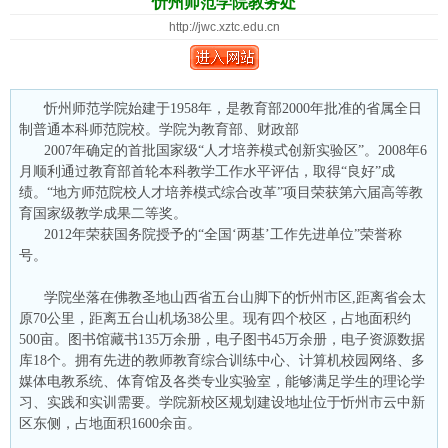
忻州师范学院教务处
http://jwc.xztc.edu.cn
忻州师范学院始建于1958年，是教育部2000年批准的省属全日
制普通本科师范院校。学院为教育部、财政部
2007年确定的首批国家级“人才培养模式创新实验区”。2008年6
月顺利通过教育部首轮本科教学工作水平评估，取得“良好”成
绩。“地方师范院校人才培养模式综合改革”项目荣获第六届高等教
育国家级教学成果二等奖。
2012年荣获国务院授予的“全国‘两基’工作先进单位”荣誉称
号。
学院坐落在佛教圣地山西省五台山脚下的忻州市区,距离省会太
原70公里，距离五台山机场38公里。现有四个校区，占地面积约
500亩。图书馆藏书135万余册，电子图书45万余册，电子资源数据
库18个。拥有先进的教师教育综合训练中心、计算机校园网络、多
媒体电教系统、体育馆及各类专业实验室，能够满足学生的理论学
习、实践和实训需要。学院新校区规划建设地址位于忻州市云中新
区东侧，占地面积1600余亩。