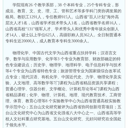
学院现有26 个教学系部，38 个本科专业，25个专科专业，形
成法、教育、文、史、理、工、管和艺术等多学科门类协调发展的
格局。教职工1291人，专任教师915人。山西省“百人计划”海外高
层次人才1名，山西省学术技术带头人1名，山西省教学名师16人，
山西省高校“131”领军人才、学术带头人和优秀中青年拔尖创新人
才14人，硕士以上学位625人，高级职称人员362人。全日制普通本
专科生近20000人，成人教育本专科生3000余人。
物理化学、中国古代文学为山西省重点扶持学科；汉语言文
学、数学与应用数学、化学等3 个专业为教育部、财政部确定的特
色专业建设点；历史学、物理学、地理科学、电子信息科学与技术
等4 个专业为山西省特色专业；旅游管理专业为国家级综合改革试
点专业；现代汉语、有机化学、中国近代史、力学、物理化学及实
验、人文地理、高等数学等7门课程为山西省精品资源共享课程；
普通心理学、仪器分析、文学概论、计算机导论等4门课程为山西
省精品课程；化学、物理、计算机、地理、现代教育技术、工商管
理、体育、教育心理等8 个实验教学中心为山西省普通高校实验教
学示范中心；五台山文化研究被评为山西省协同创新培育项目；五
台山文化研究中心为山西省文化强省八大中心之一、山西省高等学
校人文社科重点研究基地。五台山文化研究、元好问研究在全国处
于领先水平。