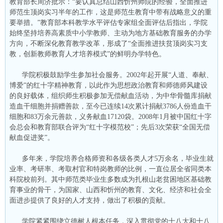
教育部长周济批示：“要认真总结山西忻州师院的经验，全面推进
师范生顶岗实习半年的工作，这是师范生教育中带有战略意义的重
要举措。”教育部本科教学水平评估专家组全面评估后指出，学院
始终坚持培养高素质中小学教师、主动为地方基础教育服务的办学
方向，不断深化教育教学改革，形成了“全面推进扶贫顶岗实习支
教，创新教师教育人才培养模式”的鲜明办学特色。
学院积极鼓励学生参加社会服务。2002年起开展“人道、奉献、
博爱”的红十字精神教育，以此作为思想政治教育和师德师风建设
的良好载体，组织师生积极参加无偿献血活动，为中华骨髓库捐献
造血干细胞并捐赠善款，至今已连续14次累计捐献3786人份造血干
细胞和83万余元善款，义务献血17120袋。2008年1月被中国红十字
会总会和教育部联合评为“红十字模范校”；先后3次荣获“全国无偿
献血促进奖”。
多年来，学院培养合格师资和各级各类人才5万余名，毕业生就
业率、考研率、考取村官和特岗教师的比例，一直位居全省同类本
科院校前列。其中师范类毕业生多数成为扎根山老贫困地区基础教
育事业的骨干，为国家、山西和忻州的教育、文化、经济和社会全
面进步提供了良好的人才支持，做出了积极的贡献。
学院紧紧围绕立德树人根本任务，深入贯彻党的十八大和十八