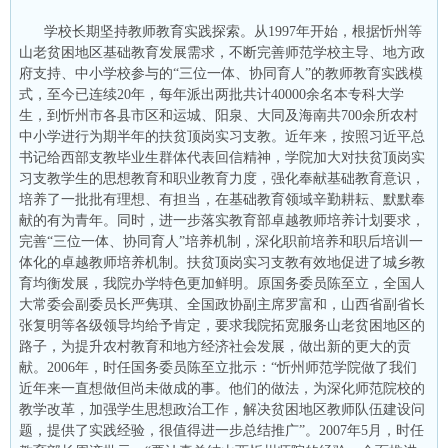
学校长期坚持教师教育实践探索。从1997年开始，根据忻州等
山老贫困地区基础教育发展需求，不断完善师范学校主导、地方政
府支持、中小学校参与的“三位一体、协同育人”的教师教育实践模
式，至今已连续20年，每年派出两批共计40000余名本专科大学
生，到忻州市各县市区和运城、阳泉、大同及海南共700余所农村
中小学进行为期半年的扶贫顶岗实习支教。近年来，按照习近平总
书记给西部支教毕业生群体代表回信精神，学院加大对扶贫顶岗实
习支教学生的思想教育和职业教育力度，强化奉献基础教育意识，
培养了一批批有理想、有担当，在基础教育领域辛勤耕耘、默默奉
献的有为青年。同时，进一步落实教育部卓越教师培养计划要求，
完善“三位一体、协同育人”培养机制，深化职前培养和职后培训一
体化的卓越教师培养机制。扶贫顶岗实习支教有效地促进了城乡教
育均衡发展，我院办学特色更加鲜明。原国务委员陈至立，全国人
大常委会副委员长严隽琪、全国政协副主席罗富和，山西省副省长
张复明等各级领导均给予肯定，要求我院拓宽服务山老贫困地区的
路子，为提升农村教育和地方经济社会发展，做出新的更大的贡
献。2006年，时任国务委员陈至立批示：“忻州师范学院做了我们
近年来一直想做但尚未做成的事。他们的做法，为深化师范院校的
教学改革，加强学生思想政治工作，解决贫困地区教师队伍建设问
题，提供了实践经验，很值得进一步总结推广”。2007年5月，时任