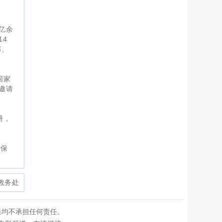
亿余
14
部、
国家
邀请
册，
，保
教务处
果均不承担任何责任。