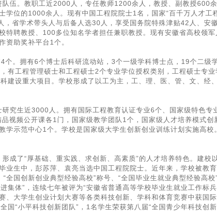
伍。教职工近2000人，专任教师1200余人，教授、副教授600
学位的1000余人。现有中国工程院院士1名，国家“百千万人才工程
6人，省学术带头人与后备人选30人，享受国务院特殊津贴42人、安
校特聘教授、100多位知名学者担任兼职教授。现有安徽省高校领军
作资助奖补平台1个。
74个。拥有6个博士后科研流动站，3个一级学科博士点，19个二级
点，有工程管理硕士和工程硕士2个专业学位授权类别，工程硕士专业
学科建设重大项目。学校形成了以工为主，工、理、医、管、文、经
士研究生近3000人。拥有国际工程教育认证专业6个、国家级特色专
精品视频公开课各1门，国家级教学团队1个，国家级人才培养模式创
验教学示范中心1个。学校是国家级大学生创新创业训练计划实施高校
形成了“厚基础、重实践、求创新、高素质”的人才培养特色。建校
的毕业生中，彭苏萍、袁亮当选中国工程院院士。近年来，学校被教
、“全国创新创业典型经验高校”称号、“全国毕业生就业典型经验高校
进集体”，连续七年被评为“安徽省普通高等学校毕业生就业工作标
大赛、大学生创业计划大赛等各类科技创新、学科和体育竞赛中获国
全国“小平科技创新团队”，1名学生荣获第八届“全国青少年科技创新