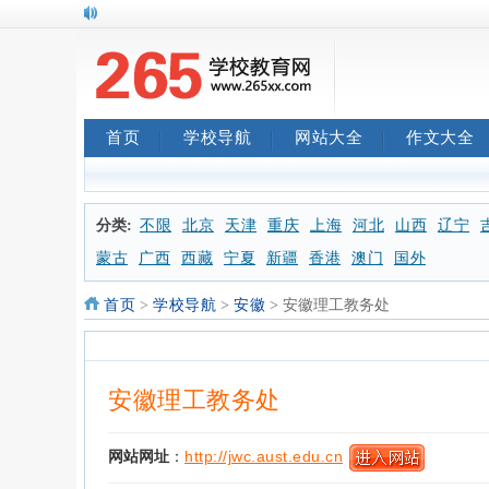
首页
学校导航
网站大全
作文大全
分类:
不限
北京
天津
重庆
上海
河北
山西
辽宁
蒙古
广西
西藏
宁夏
新疆
香港
澳门
国外
首页
>
学校导航
>
安徽
> 安徽理工教务处
安徽理工教务处
网站网址
：
http://jwc.aust.edu.cn