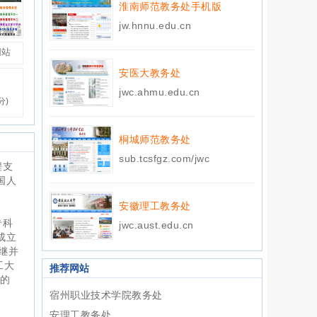
淮南师范教务处手机版
jw.hnnu.edu.cn
网站
安医大教务处
jwc.ahmu.edu.cn
分)
桐城师范教务处
sub.tcsfgz.com/jwc
程支
国人
安徽理工教务处
专科
jwc.aust.edu.cn
成立
继并
工大
推荐网站
承的
宿州职业技术学院教务处
安理工教务处