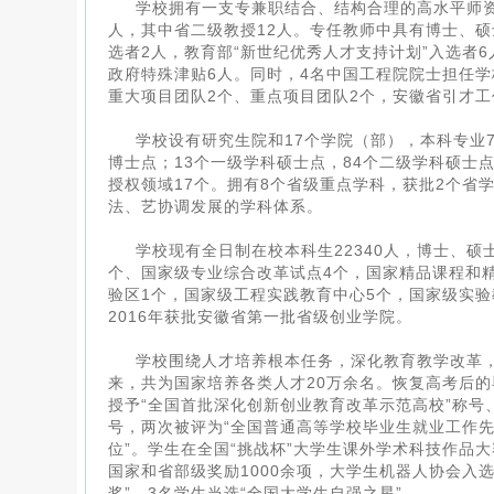
学校拥有一支专兼职结合、结构合理的高水平师资队
人，其中省二级教授12人。专任教师中具有博士、硕士
选者2人，教育部“新世纪优秀人才支持计划”入选者
政府特殊津贴6人。同时，4名中国工程院院士担任学
重大项目团队2个、重点项目团队2个，安徽省引才工
学校设有研究生院和17个学院（部），本科专业
博士点；13个一级学科硕士点，84个二级学科硕士
授权领域17个。拥有8个省级重点学科，获批2个省
法、艺协调发展的学科体系。
学校现有全日制在校本科生22340人，博士、硕
个、国家级专业综合改革试点4个，国家精品课程和
验区1个，国家级工程实践教育中心5个，国家级实
2016年获批安徽省第一批省级创业学院。
学校围绕人才培养根本任务，深化教育教学改革，
来，共为国家培养各类人才20万余名。恢复高考后
授予“全国首批深化创新创业教育改革示范高校”称号
号，两次被评为“全国普通高等学校毕业生就业工作先
位”。学生在全国“挑战杯”大学生课外学术科技作品
国家和省部级奖励1000余项，大学生机器人协会入选
奖”，3名学生当选“全国大学生自强之星”。