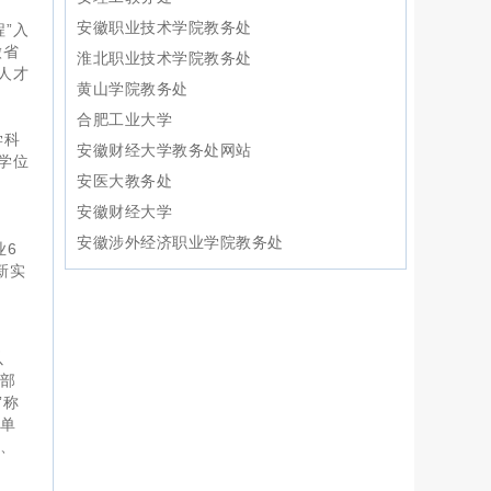
余
安徽职业技术学院教务处
”入
徽省
淮北职业技术学院教务处
人才
黄山学院教务处
合肥工业大学
学科
安徽财经大学教务处网站
学位
安医大教务处
、
安徽财经大学
安徽涉外经济职业学院教务处
业6
新实
。
以
育部
”称
兵单
际、