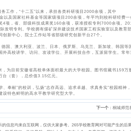
务工作，“十二五”以来，承担各类科研项目2000余项，其中
科学基金以及国家社科基金等国家级项目200余项，年平均到校科研经费一
项，省、部级科技成果奖160余项，获准授权专利7000余项。20
国际发明专利。学校拥有煤矿深井建设技术国家工程实验室以及教育
同创新中心、院士工作站等省部级研究创新平台27个。
、德国、澳大利亚、波兰、日本、俄罗斯、乌克兰、新加坡、韩国等
国外高校讲学、访问、攻读学位、开展科技合作，互派留学生。常年
方米，为目前安徽省高校单体面积最大的大学校园。图书馆藏书159万
万台（套），总价值3.15亿元。
学、奉献”的校训，弘扬“志存高远、追求卓越、求真务实”校园精神
建设特色鲜明的高水平教学研究型大学。
下一个
：
桐城师范
展示的信息均来自互联网，仅供大家参考。265学校教育网对可能产生的后