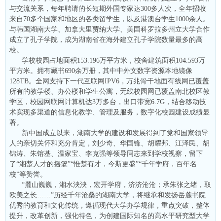
与交流关系，每年聘请的长短期外国专家达300多人次，全年招收
来自70多个国家和地区的各类留学生，以及港澳台学生1000余人。
与韩国湖南大学、加拿大里贾纳大学、美国科罗拉多州立大学合作
成立了孔子学院，成为湖南省在海外建立孔子学院数量最多的高
校。
学校校园占地面积153.196万平方米，校舍建筑面积104.593万
平方米。拥有藏书690余万册，其中中外文数字资源本地镜像
128TB。全网支持下一代互联网IPV6，万兆骨干地面有线网已覆盖
所有的教学楼、办公楼和学生公寓，无线校园网已覆盖南北校区教
学区，校园网联网计算机达3万多台，出口带宽6.7G，结合移动技
术实现多渠道的信息化教学、管理及服务，数字化校园建设成绩显
著。
新中国成立以来，湖南大学的建设和发展得到了党和国家领导
人的亲切关怀和充分肯定，刘少奇、华国锋、胡耀邦、江泽民、胡
锦涛、朱镕基、温家宝、李克强等领导同志来到学校视察，留下
了“湘楚人才的摇篮”“惟楚有才，今斯更盛”“千年学府，百年名
校”等赞誉。
“麓山巍巍，湘水泱泱，宏开学府，济济沧沧；承朱张之绪，取
欧美之长……”历经千年沧桑的湖南大学，将继承和发扬岳麓书院
优秀的教育和文化传统，遵循现代大学办学规律，重点突破，整体
提升，改革创新，强化特色，为创建国际知名的高水平研究型大学