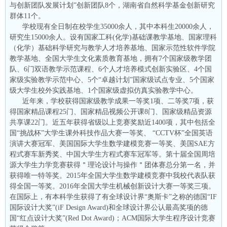
与创新团队发展计划”创新团队8个，湖南省自然科学基金创新研究
群体11个。
学校现有全日制在校学生35000余人，其中本科生20000余人，
研究生15000余人。设有国家工科(化学)基础课教学基地、国家理科
（化学）基础科学研究与教学人才培养基地、国家示范性软件学院
教学基地、全国大学生文化素质教育基地，拥有7个国家级教学团
队、6门双语教学示范课程、6个人才培养模式创新实验区、4个国
家级实验教学示范中心、5个“卓越计划”国家级试点专业、5个国家
级大学生校外实践基地、1个国家级虚拟仿真实验教学中心。
近年来，学校获得国家级教学成果一等奖1项、二等奖7项，获
得国家精品课程25门、国家精品视频公开课8门、国家级精品资源
共享课22门。近五年获得省级以上竞赛奖励近1400项，其中包括全
国“挑战杯”大学生课外科技作品大赛一等奖、 “CCTV杯”全国英语
演讲大赛冠军、美国国际大学生数学建模竞赛一等奖、美国SAE方
程式赛车新秀奖、中国大学生方程式赛车冠军等。第十届全国周培
源大学生力学竞赛获得＂理论设计与操作＂团体赛总分第一名，并
获得唯一特等奖。2015年全国大学生数学建模竞赛中我校代表队获
得全国一等奖。2016年全国大学生机械创新设计大赛一等奖三项。
在国际上，有本科学生获得了有全球设计界“奥斯卡”之称的德国“IF
国际设计大奖”(iF Design Award)和全球设计界公认最高奖项的德
国“红点设计大奖”(Red Dot Award)；ACM国际大学生程序设计竞赛