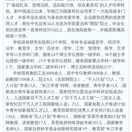
了“基础扎实、思维活跃、适应能力强、综合素质高”的人才培养特
色。新中国成立以来，学校已为国家和社会培养了一大批高级专门
人才，许多毕业生成长为著名的专家学者、企业家和优秀的党政管
理人才，师生中先后有34人当选为学部委员和“两院”院士，毕业生
初次就业率一直保持在95%以上，居在湘高校第一，并稳居部属高
校第一方阵。
学校设有研究生院和23个学院，学科专业涵盖哲学、经济学、
法学、教育学、文学、历史学、理学、工学、管理学、医学、艺术
学等11大学科门类。拥有24个博士学位授权一级学科，36个硕士学
位授权一级学科，23个专业学位授权，建有国家重点学科一级学科
2 个、国家重点学科二级学科14个，博士后科研流动站25个。
学校现有教职工近4000余人，其中专任教师1800余人，教授、
副教授1100余人，院士8人（含双聘院士），“千人计划”53人，“万
人计划”学者13人、“长江学者”特聘、讲座教授、青年学者15人，国
家杰出青年基金获得者21人，国务院学位委员会学科评议组成员6
人，入选国家百千万人才工程（“百千万人才工程”一二层次人选、
新世纪百千万人才工程国家级人选）23人、国家创新人才推进计划
中青年创新领军人才2人，教育部新世纪优秀人才支持计划入选者
134人，湖南省“百人计划”学者64人，湖南省“芙蓉学者奖励计划”特
聘教授、讲座教授17人，享受政府特殊津贴专家201人，国家教学
名师4人，国家自然科学基金创新研究群体3个，教育部“长江学者