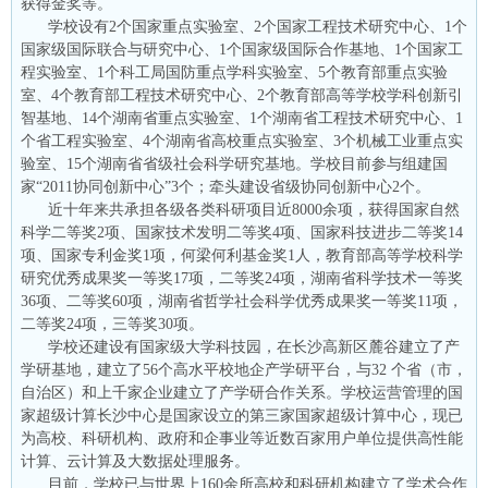
获得金奖等。
学校设有2个国家重点实验室、2个国家工程技术研究中心、1个
国家级国际联合与研究中心、1个国家级国际合作基地、1个国家工
程实验室、1个科工局国防重点学科实验室、5个教育部重点实验
室、4个教育部工程技术研究中心、2个教育部高等学校学科创新引
智基地、14个湖南省重点实验室、1个湖南省工程技术研究中心、1
个省工程实验室、4个湖南省高校重点实验室、3个机械工业重点实
验室、15个湖南省省级社会科学研究基地。学校目前参与组建国
家“2011协同创新中心”3个；牵头建设省级协同创新中心2个。
近十年来共承担各级各类科研项目近8000余项，获得国家自然
科学二等奖2项、国家技术发明二等奖4项、国家科技进步二等奖14
项、国家专利金奖1项，何梁何利基金奖1人，教育部高等学校科学
研究优秀成果奖一等奖17项，二等奖24项，湖南省科学技术一等奖
36项、二等奖60项，湖南省哲学社会科学优秀成果奖一等奖11项，
二等奖24项，三等奖30项。
学校还建设有国家级大学科技园，在长沙高新区麓谷建立了产
学研基地，建立了56个高水平校地企产学研平台，与32 个省（市，
自治区）和上千家企业建立了产学研合作关系。学校运营管理的国
家超级计算长沙中心是国家设立的第三家国家超级计算中心，现已
为高校、科研机构、政府和企事业等近数百家用户单位提供高性能
计算、云计算及大数据处理服务。
目前，学校已与世界上160余所高校和科研机构建立了学术合作