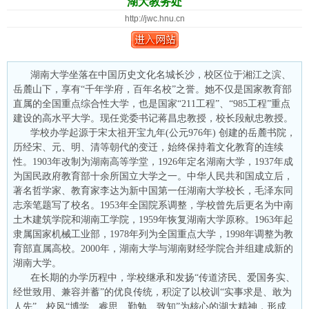
湖大教务处
http://jwc.hnu.cn
湖南大学坐落在中国历史文化名城长沙，校区位于湘江之滨、
岳麓山下，享有“千年学府，百年名校”之誉。她不仅是国家教育部
直属的全国重点综合性大学，也是国家“211工程”、“985工程”重点
建设的高水平大学。现任党委书记蒋昌忠教授，校长段献忠教授。
学校办学起源于宋太祖开宝九年(公元976年) 创建的岳麓书院，
历经宋、元、明、清等朝代的变迁，始终保持着文化教育的连续
性。1903年改制为湖南高等学堂，1926年定名湖南大学，1937年成
为国民政府教育部十余所国立大学之一。中华人民共和国成立后，
著名哲学家、教育家李达为新中国第一任湖南大学校长，毛泽东同
志亲笔题写了校名。1953年全国院系调整，学校曾先后更名为中南
土木建筑学院和湖南工学院，1959年恢复湖南大学原称。1963年起
隶属国家机械工业部，1978年列为全国重点大学，1998年调整为教
育部直属高校。2000年，湖南大学与湖南财经学院合并组建成新的
湖南大学。
在长期的办学历程中，学校继承和发扬“传道济民、爱国务实、
经世致用、兼容并蓄”的优良传统，积淀了以校训“实事求是、敢为
人先”、校风“博学、睿思、勤勉、致知”为核心的湖大精神，形成