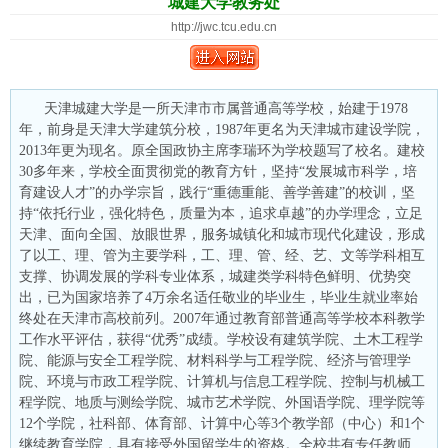
城建大学教务处
http://jwc.tcu.edu.cn
天津城建大学是一所天津市市属普通高等学校，始建于1978
年，前身是天津大学建筑分校，1987年更名为天津城市建设学院，
2013年更为现名。原全国政协主席李瑞环为学校题写了校名。建校
30多年来，学校全面贯彻党的教育方针，坚持“发展城市科学，培
育建设人才”的办学宗旨，践行“重德重能、善学善建”的校训，坚
持“依托行业，强化特色，质量为本，追求卓越”的办学理念，立足
天津、面向全国、放眼世界，服务城镇化和城市现代化建设，形成
了以工、理、管为主要学科，工、理、管、经、艺、文等学科相互
支撑、协调发展的学科专业体系，城建类学科特色鲜明、优势突
出，已为国家培养了4万余名适任敬业的毕业生，毕业生就业率始
终处在天津市高校前列。2007年通过教育部普通高等学校本科教学
工作水平评估，获得“优秀”成绩。学校设有建筑学院、土木工程学
院、能源与安全工程学院、材料科学与工程学院、经济与管理学
院、环境与市政工程学院、计算机与信息工程学院、控制与机械工
程学院、地质与测绘学院、城市艺术学院、外国语学院、理学院等
12个学院，社科部、体育部、计算中心等3个教学部（中心）和1个
继续教育学院，具有接受外国留学生的资格。全校共有专任教师