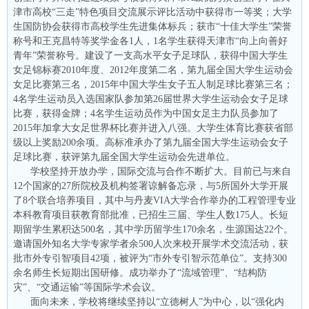
津市高校“三走”特色项目交流展示评比活动中获得市一等奖；大学
生国防协会获得市高校学生先进集体标兵；获市“十佳大学生”荣誉
称号和王克昌特等奖学金各1人，1名学生获得天津市“向上向善好
青年”荣誉称号。建设了一支高水平女子足球队，获得中国大学生
女足锦标赛2010年度、2012年度第二名，第九届全国大学生运动会
女足比赛第三名，2015年中国大学生女子五人制足球比赛第三名；
4名学生运动员入选国家队参加第26届世界大学生运动会女子足球
比赛，获得金牌；4名学生运动员作为中国女足主力队员参加了
2015年加拿大女足世界杯比赛并进入八强。大学生体育比赛获省部
级以上奖励200余项。高标准承办了第九届全国大学生运动会女子
足球比赛，获评第九届全国大学生运动会先进单位。
学校坚持开放办学，国际交流与合作不断扩大。目前已与来自
12个国家的27所院校及机构签署谅解备忘录，与5所国外大学开展
了8个联合培养项目，其中与丹麦VIA大学合作举办的工程管理专业
本科教育项目获教育部批准，已招生三届、学生人数175人。长短
期留学生累积达500名，其中学历留学生170余名，生源国达22个。
邀请国外知名大学专家学者余500人次来校开展学术交流活动，获
批市外专引智项目42项，被评为“市外专引智示范单位”。支持300
余名师生长短期出国研修。成功举办了“流域管理”、“结构防
灾”、“交通运输”等国际学术会议。
面向未来，学校将继续坚持以“立德树人”为中心，以“强化内