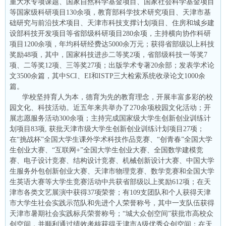
重大水专项课题、国家自然科学基金项目、国家社会科学基金项目
等国家级科研项目130余项，教育部科学技术研究项目、天津市基
础研究与前沿技术项目、天津市科技支撑计划项目、住房和城乡建
设部科技开发项目等省部级科研项目280余项，主持横向协作科研
项目1200余项，年均科研经费达5000余万元；获得省部级以上科技
奖励48项，其中，国家科技进步二等奖2项，省部级科技一等奖7
项、二等奖12项、三等奖27项；出版学术专著20余部；发表学术论
文3500余篇，其中SCI、EI和ISTP三大检索系统收录论文1000余
篇。
学校坚持育人为本，德育为先的教育理念，开展丰富多彩的校
园文化、科技活动。近五年来共举办了270余项校园文化活动；开
展志愿服务活动300余项；主持完成国家级大学生创新创业训练计
划项目83项, 获批天津市级大学生创新创业训练计划项目27项；
在“挑战杯”全国大学生课外学术科技作品竞赛、“创青春”全国大学
生创业大赛、“互联网+”全国大学生创业大赛、全国数学建模竞
赛、电子设计竞赛、结构设计竞赛、机械创新设计大赛、中国大学
生服务外包创新创业大赛、天津市物理竞赛、数学竞赛和全国大学
生英语大赛等大学生竞赛活动中共获省部级以上奖励612项；在天
津市各类文艺展演中获得37项荣誉；有109支团队和个人获得天津
市大学生社会实践示范队和先进个人荣誉称号，其中一支队伍获得
天津市暑期社会实践标兵荣誉称号；“城大众创空间”获批市高校众
创空间，并顺利通过绩效考核获得天津市A级优秀众创空间；在天