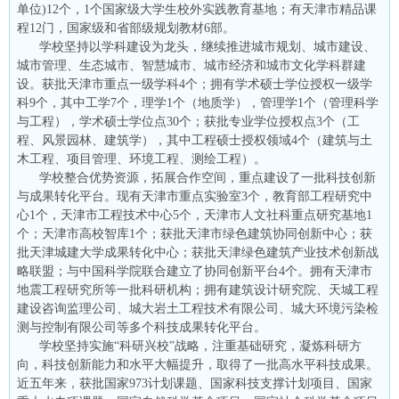
单位)12个，1个国家级大学生校外实践教育基地；有天津市精品课
程12门，国家级和省部级规划教材6部。
学校坚持以学科建设为龙头，继续推进城市规划、城市建设、
城市管理、生态城市、智慧城市、城市经济和城市文化学科群建
设。获批天津市重点一级学科4个；拥有学术硕士学位授权一级学
科9个，其中工学7个，理学1个（地质学），管理学1个（管理科学
与工程），学术硕士学位点30个；获批专业学位授权点3个（工
程、风景园林、建筑学），其中工程硕士授权领域4个（建筑与土
木工程、项目管理、环境工程、测绘工程）。
学校整合优势资源，拓展合作空间，重点建设了一批科技创新
与成果转化平台。现有天津市重点实验室3个，教育部工程研究中
心1个，天津市工程技术中心5个，天津市人文社科重点研究基地1
个；天津市高校智库1个；获批天津市绿色建筑协同创新中心；获
批天津城建大学成果转化中心；获批天津绿色建筑产业技术创新战
略联盟；与中国科学院联合建立了协同创新平台4个。拥有天津市
地震工程研究所等一批科研机构；拥有建筑设计研究院、天城工程
建设咨询监理公司、城大岩土工程技术有限公司、城大环境污染检
测与控制有限公司等多个科技成果转化平台。
学校坚持实施“科研兴校”战略，注重基础研究，凝炼科研方
向，科技创新能力和水平大幅提升，取得了一批高水平科技成果。
近五年来，获批国家973计划课题、国家科技支撑计划项目、国家