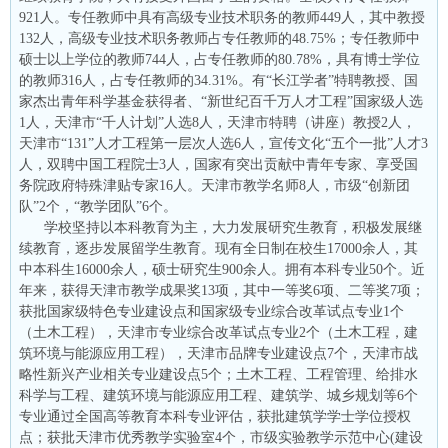
921人。专任教师中具有高级专业技术职务的教师449人，其中教授
132人，高级专业技术职务教师占专任教师的48.75%；专任教师中
硕士以上学位的教师744人，占专任教师的80.78%，具有博士学位
的教师316人，占专任教师的34.31%。有“长江学者”特聘教授、国
家杰出青年科学基金获得者、“新世纪百千万人才工程”国家级人选
1人，天津市“千人计划”人选8人，天津市特聘（讲座）教授2人，
天津市“131”人才工程第一层次人选6人，宣传文化“五个一批”人才3
人，双聘中国工程院士3人，国家有突出贡献中青年专家、享受国
务院政府特殊津贴专家16人。天津市教学名师8人，市级“创新团
队”2个，“教学团队”6个。
学校坚持以本科教育为主，大力发展研究生教育，积极发展继
续教育，逐步发展留学生教育。现有全日制在校生17000余人，其
中本科生16000余人，硕士研究生900余人。拥有本科专业50个。近
年来，获得天津市教学成果奖13项，其中一等奖6项、二等奖7项；
获批国家级特色专业建设点和国家级专业综合改革试点专业1个
（土木工程），天津市专业综合改革试点专业2个（土木工程，建
筑环境与能源应用工程），天津市品牌专业建设点7个，天津市战
略性新兴产业相关专业建设点5个；土木工程、工程管理、给排水
科学与工程、建筑环境与能源应用工程、建筑学、城乡规划等6个
专业通过全国高等教育本科专业评估，获批建筑学学士学位授权
点；获批天津市优秀教学实验室4个，市级实验教学示范中心(建设