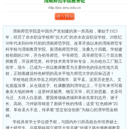
渭南师范学院教务处
http://jwc.wnu.edu.cn
渭南师范学院是中国共产党创建的第一所高校，肇始于1923
年，经历了赤水职业学校和“抗大式”的赤水农业职业学校、20世纪
50年代末到60年代初的渭南师范学院、改革开放以来的渭南师范专
科学校与渭南教育学院、新渭南师范学院，沧桑九十四载。学校建
校初期的23年，开办初等师范、中等师范、高等师范等三个层次教
师教育，开设师范类、科学技术类等学科专业，兴办校办工厂勤工
俭学，现今，已成为一所以教师教育为主要特色的综合性地方高
校，正朝着建设特色鲜明的高水平地方师范大学的目标迈进！
学校地处渭水华岳之间的渭南市、富平县。这里历史悠久、文
化底蕴深厚，从仓颉造字、杜康酿酒到渭华起义，千百年来书写着
秦东大地的神奇；这里钟灵毓秀、物宝天华，药王孙思邈、史圣司
马迁、大诗人白居易、爱国将领杨虎城和革命先辈刘志丹、谢子
长、高岗、习仲勋等铸造了彪炳千秋的伟绩；这里“红色精神”闪
耀、革命圣火不息，传承着“坚定创业创新”为核心的渭华照金精
神。
学校具有学士学位授予权，与国内外15所高校合作培养硕士、
博士研究生。与莫斯科国立师范大学共建“丝绸之路中俄教师教育