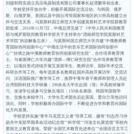
刘骏和西安鼎立高压电器制造有限公司董事长赵渭鹏等创业者。
学校坚持开放办学，积极开展国际交流活动。与韩国、俄罗
斯、白俄罗斯、美国以及中国台湾等国家和地区的31所高校建立合
作与交流关系，与莫斯科国立师范大学创建莫斯科艺术学院获教育
部批准，2016年11月7日，中俄总理见签了《中华人民共和国教育
部与俄罗斯联邦教育科学部关于支持举办“渭南师范学院莫斯科艺
术学院”的谅解备忘录》。与莫斯科国立师范大学共建“中俄教师教
育国际协同创新中心”“中俄生活中的音乐艺术国际协同创新中
心”“丝绸之路中俄教师教育协同创新研究生院”，合作培养教育博
士。与泰国博仁大学共建“渭师—博仁研究生院”合作培养教育博
士。以项目形式持续开展互派留学生、教师访学、国际学术交流、
科研合作等工作。每年选派多名教师赴国外高校开展访学、交流访
问、汉语国际推广教学等工作，推荐中青年骨干教师和管理人员赴
台湾朝阳科技大学研修；200余名大学生赴国（境）外高校研修学
习、攻读学位或参与交换生项目；150余名泰国、韩国等国留学
生、交换生来校学习。大学生艺术团先后赴英国、爱尔兰等地访问
演出。同时，学校积极筹办国际中学，不断促进办学和教育向国际
化方向发展。
学校坚持实施“青年马克思主义者”培养工程，建有“刘志丹习仲
勋关中东部早期革命活动纪念馆”“科学馆”“河洛文化展览馆”等校内
爱国主义教育基地。荣获“全国艺术教育先进单位”“全国语言文字工