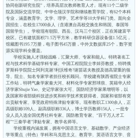
协同创新研究生院”，培养高层次教师教育人才。现有11个二级学
院及国际交流学院、中华仓颉汉学院和继续教育学院，有62个本科
专业，涵盖教育学、文学、理学、艺术学等10大学科门类。面向全
国招生，在校生17000余人（含港澳台高校交换生和韩国、泰国等
国留学生）。学校现有朝阳、西岳、汉马三个校区，正在筹建富平
校区。已有建筑面积71.5万平方米，教学科研仪器设备值1.5亿元，
馆藏图书195.7万册，电子图书45万册，中外文数据库25个，数字资
源实现学科全覆盖。
学校实施人才强校战略，汇聚大师、专家和能人。特聘著名工
程与技术科学基础学科专家、中国工程院院士李焯芬教授，特聘俄
罗斯科学院院士阿列克谢?利沃维奇?谢苗诺夫教授及德高望重的领
导、院士、知名专家学者担任校长顾问。学校建有陕西省院士专家
工作站，特聘气象学家秦大河、材料化学专家邢球痕、英籍华人经
济学家Shujie Yao、史记学家张大可、国防经济学家果增明等，以
及国家和省部级科技进步奖和科学技术奖获得者、国家和省部有突
出贡献专家、享受政府特殊津贴专家等。现有教职工1300余人，正
高级职称109人、副高级职称336人，博士学历教师156人，一批专
业人员入选全国优秀社科专家、国防教育专家、“百千万人才工
程”“三秦学者”津贴专家、教学名师等。
学校重视内涵发展，拥有中国语言文学、基础数学、产业经济
学等重点（特色）学科和马克思主义、教育学、英语语言文学、音