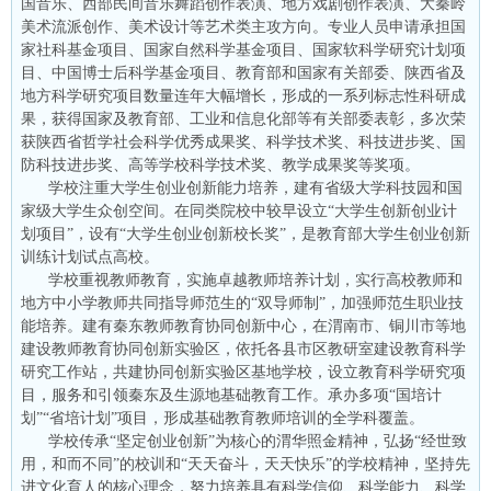
国音乐、西部民间音乐舞蹈创作表演、地方戏剧创作表演、大秦岭
美术流派创作、美术设计等艺术类主攻方向。专业人员申请承担国
家社科基金项目、国家自然科学基金项目、国家软科学研究计划项
目、中国博士后科学基金项目、教育部和国家有关部委、陕西省及
地方科学研究项目数量连年大幅增长，形成的一系列标志性科研成
果，获得国家及教育部、工业和信息化部等有关部委表彰，多次荣
获陕西省哲学社会科学优秀成果奖、科学技术奖、科技进步奖、国
防科技进步奖、高等学校科学技术奖、教学成果奖等奖项。
学校注重大学生创业创新能力培养，建有省级大学科技园和国
家级大学生众创空间。在同类院校中较早设立“大学生创新创业计
划项目”，设有“大学生创业创新校长奖”，是教育部大学生创业创新
训练计划试点高校。
学校重视教师教育，实施卓越教师培养计划，实行高校教师和
地方中小学教师共同指导师范生的“双导师制”，加强师范生职业技
能培养。建有秦东教师教育协同创新中心，在渭南市、铜川市等地
建设教师教育协同创新实验区，依托各县市区教研室建设教育科学
研究工作站，共建协同创新实验区基地学校，设立教育科学研究项
目，服务和引领秦东及生源地基础教育工作。承办多项“国培计
划”“省培计划”项目，形成基础教育教师培训的全学科覆盖。
学校传承“坚定创业创新”为核心的渭华照金精神，弘扬“经世致
用，和而不同”的校训和“天天奋斗，天天快乐”的学校精神，坚持先
进文化育人的核心理念，努力培养具有科学信仰、科学能力、科学