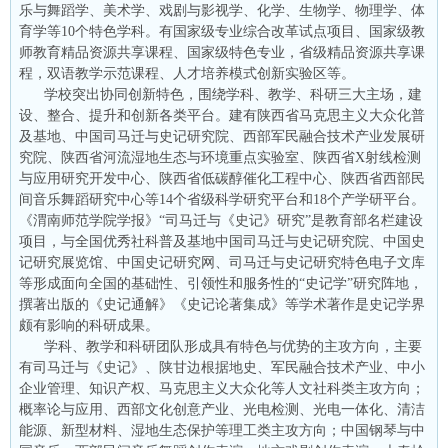
乐与舞蹈学、美术学、戏剧与影视学、化学、生物学、物理学、体
育学等10个特色学科。有国家级专业综合改革试点项目、国家级教
师教育精品资源共享课程、国家级特色专业，省级精品资源共享课
程，双语教学示范课程、人才培养模式创新实验区等。
学校突出协同创新特色，围绕学科、教学、科研三大主场，建
设、整合、提升和创新各类平台。建有陕西省马克思主义大众化普
及基地、中国司马迁与史记研究院、西部军民融合技术产业发展研
究院、陕西省河流湿地生态与环境重点实验室、陕西省X射线检测
与应用研究开发中心、陕西省低碳醇催化工程中心、陕西省西部民
间音乐舞蹈研究中心等14个省级科学研究平台和18个产学研平台。
《渭南师范学院学报》“司马迁与《史记》研究”是教育部名栏建设
项目，与全国优秀社科普及基地中国司马迁与史记研究院、中国史
记研究展览馆、中国史记研究网、司马迁与史记研究特色电子文库
等形成面向全国的基础性、引领性和服务性的“史记学”研究阵地，
撰著出版的《史记通解》《史记论著集成》等学术著作是史记学界
颇有影响的科研成果。
学科、教学和科研团队形成具有特色与优势的主攻方向，主要
有司马迁与《史记》、陕甘边根据地史、军民融合技术产业、中小
企业管理、知识产权、马克思主义大众化等人文社科类主攻方向；
概率论与应用、西部文化创意产业、光电检测、光电一体化、清洁
能源、新型材料、湿地生态保护等理工类主攻方向；中国钢琴与中