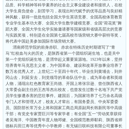
品质、科学精神等科学素养的社会主义事业建设者和接班人，在校
大学生肩负使命，刻苦学习，表现出时代赋予的优等品质与良好精
神风貌，获得一批批包括全国大学生英语竞赛、全国高校体育教育
专业学生基本功大赛、全国大学生数学建模竞赛、全国“荷花奖”舞
蹈大赛、全国大学生化学实验邀请赛等国家级和省级高层次的竞赛
与实践奖项，特别是在全国第七届高校市场营销大赛中获特等奖，
将代表中国赴美参加国际市场营销大赛。
渭南师范学院的前身赤职、赤农在特殊历史时期谱写了“青
马”红校血与火的历史，是陕西省第一个团组织诞生地，也是关中
第一个党组织诞生地，是渭华起义重要策源地。1923年以来，坚持
培养青年马克思主义者，为中国革命、建设和改革开放事业培养了
数万名优秀人才。上世纪二十至四十年代，毕业生到黄埔去，到井
冈山去，到延安去，到党领导的革命队伍中去，成为革命者和英雄
人物，涌现出红色教育家王尚德、开国上将张宗逊、曾任陕西省人
大常委会副主任的王杰等杰出校友，也曾发生过数十名地下共产党
员学生惨遭杀害的悲壮事件。建国后，为国家培养了七万余名高级
专门人才和管理人才，校友人才辈出，有国务委员、中央军委委
员、国防部长常万全上将和国家工商总局原副局长韩新民等中高级
干部；有党史专家贾巨川等专家学者；有全国“五一”劳动奖章获得
者吴海洋、中国教育年度人物邓健、全国模范教师郗莉、陕西省师
德标兵田江寿等优秀中小学教师；有无锡日联科技有限公司董事长