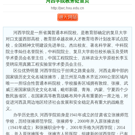
河西学院教务处首页
http://jwc.hxu.edu.cn
河西学院是一所省属普通本科院校。是教育部确定的复旦大学
对口支援西部高校，教育部卓越农林人才教育培养计划改革试点院
校，全国精神文明建设先进单位。杰出校友、著名科学家、中科院
院士李灿任名誉院长，中科院院士、复旦大学前任校长杨玉良受聘
学术委员会名誉主任，中国工程院院士、吉林农业大学原校长李玉
受聘应用真菌工程实验室学术委员会主任。
区位优势明显 河西学院位于丝绸之路黄金段、河西走廊中部的
国家级历史文化名城张掖市，是兰州至乌鲁木齐近2000公里区域内
唯一一所综合性普通本科院校，学校服务区域拥有敦煌、张掖、武
威三座国家级历史文化名城，毗邻新疆、青海、内蒙、宁夏四个少
数民族省区，在国家高等教育战略布局中具有重要的一席之地，对
促进河西及周边地区经济社会发展和安全稳定具有重大的战略意
义。
办学历史悠久 河西学院前身是1941年成立的甘肃省立张掖师范
学校，历经张掖师范学院、张掖师专，2000年并入原张掖农校
（1941年成立）和张掖职业中专， 2001年升格为河西学院；2014
年，并入原张掖医专、张掖市人民医院，组建新的河西学院；已有