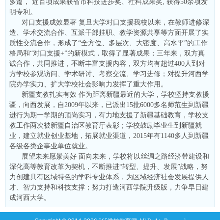
多篇， 近百项成果获省市科技进步奖、社科成果奖, 获得50余项发
明专利。
对口支援成效显著 复旦大学对口支援我校以来，在教师进修深
造、学术交流合作、互派干部挂职、教学资源共享等方面开展了实
质性交流合作，形成了“全方位、多层次、大密度、高水平”的工作
格局和“对口支援+”的新模式，取得了显著成果；三年来，双方真
诚合作，共同推进，不断丰富支援内容，双方均有超过400人到对
方学校参观访问、学术研讨、考察交流、学习进修；对提升河西学
院办学实力、扩大学校社会影响力发挥了重大作用。
新疆支教扎实有效 作为距离新疆最近的大学，学校坚持支教援
疆，向西发展，自2009年以来，已派出15批6000多名师范生到新疆
进行为期一学期的顶岗实习，有力地支援了新疆基础教育，学校支
教工作两次被新疆自治区教育厅表彰；学校鼓励毕业生到新疆就
业，建立就业创业基地，拓展就业渠道，2015年有1140多人到新疆
各级各类企事业单位就业。
展望未来愿景美好 面向未来，学校将以丝绸之路经济带建设和
深化高等教育改革为契机，不断推进“转型、提升、发展”战略，努
力创建具有区域特色的学科专业体系，为区域经济社会发展提供人
才、智力支持和科技支撑；努力打造河西学院升级版，力争早日建
成河西大学。