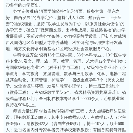
70多年的办学历史。
办学定位准确 河西学院坚持“立足河西、服务甘肃、借东之
势、向西发展”的办学定位，坚持“以人为本、知行合一、止于至
善”的治校理念，坚持 “以学生发展为中心，以服务社会为使命”的
办学宗旨，确立了“做河西文章、出特色成果、建丝路名校”的办学
发展目标，不断改善办学条件，努力提高教学质量，已初步建成河
西及周边地区应用型人才培养基地、科学研究与应用技术开发基
地、地方文化传承创新基地和区域经济社会发展服务中心。
学科专业齐全 设有18个二级学院，53个本科专业，10个医学专
科专业,涉及文、理、农、医、教育、管理、艺术等12个学科门类；
有国家级特色专业1个（种子科学与工程），省级特色专业8个（小
学教育、学前教育、旅游管理、数学与应用数学、化学、电器工程
及其自动化、工商管理、护理学）；省级重点学科3个（历史文献
学、农业资源与环境、发展与教育心理学），博士后工作站1个
（微藻工程）；有省级教学团队5个、省级精品资源共享课2门、省
级精品课程18门；全日制在校本专科学生20000余人，近年就业率
保持在90%以上。
师资力量雄厚 学校实施“祁连学者”工程，大力加强教师队伍建
设，现有教职工2480人，其中专任教师980人，有教授137人（含主
任医师），副教授422人（含副主任医师），博士107人，硕士680
人；近百名国内外专家学者受聘学校兼职教授；有国务院特殊津贴