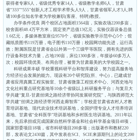
获得者专家6人，省级优秀专家14人，省级教学名师6人，甘肃
省“333”“555”创新人才工程学术带头人9人，甘肃省领军人才3人;聘
请100多位知名学者为学校兼职(客座、特聘)教授。
办学条件优良 两个校区占地面积1564亩，实验农场2200多亩，
校舍面积48.4万平方米，固定资产总值13亿元，实验仪器设备总值
1.6亿元，多媒体教室座位9570个，省级实验教学示范中心5个；馆
藏纸质图书119万册，电子图书110万册；校园网功能先进，运行高
效；附属医院是甘肃省会以外第一个三级甲等医院，拥有先进的医
疗设备和技术力量，占地190亩，床位1300多张，年接诊60多万人
次；校园环境优美、布局合理，被誉为甘肃最美的大学校园之一。
科研成果丰硕 学校重视科研平台和智库建设，努力提高服务地
方经济社会发展的能力。现设有20个研究院(所、中心)，已建成甘
肃省应用真菌工程实验室、甘肃省微藻工程技术中心、河西史地与
文化社科重点研究基地等10余个省级以上科研服务平台；与复旦大
学共建“复旦-甘肃丝绸之路经济带协同发展研究院”，与陕西师范大
学共建“丝绸之路经济带河西走廊智库”；学校是甘肃省农村人才教
育培训基地、现代农业技术培训基地，全国护理专业人才培养培训
基地、甘肃省“全科医学”培训基地和乡村医生培训基地。2011年以
来，先后承担或完成国家自然科学基金和社会科学基金项目48项，
国家部委项目18项，省市科研项目200多项；出版著作和教材220
部，发表论文2430篇，其中发表在SCI、SCIE来源期刊上的论文200