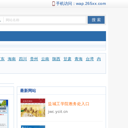
手机访问：
wap.265xx.com
广东
海南
四川
贵州
云南
陕西
甘肃
青海
台湾
内
最新网站
盐城工学院教务处入口
jwc.ycit.cn