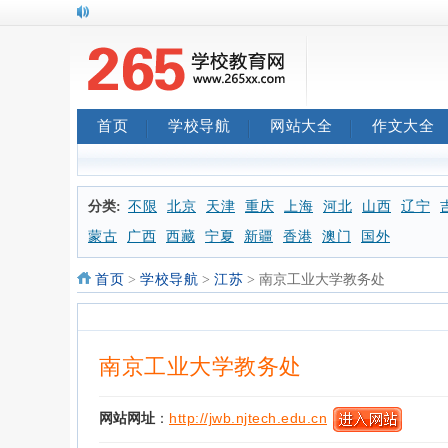
首页
学校导航
网站大全
作文大全
分类:
不限
北京
天津
重庆
上海
河北
山西
辽宁
蒙古
广西
西藏
宁夏
新疆
香港
澳门
国外
首页
>
学校导航
>
江苏
> 南京工业大学教务处
南京工业大学教务处
网站网址
：
http://jwb.njtech.edu.cn