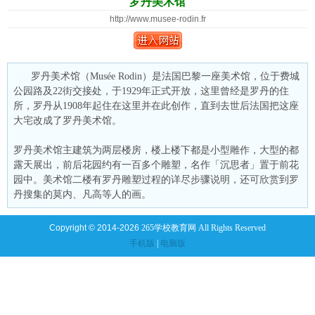
罗丹美术馆
http://www.musee-rodin.fr
罗丹美术馆（Musée Rodin）是法国巴黎一座美术馆，位于费城
公园路及22街交接处，于1929年正式开放，这里曾经是罗丹的住
所，罗丹从1908年起住在这里并在此创作，直到去世后法国把这座
大宅改成了罗丹美术馆。
罗丹美术馆主建筑为两层楼房，楼上楼下都是小型雕作，大型的都
露天展出，前后花园约有一百多个雕塑，名作「沉思者」置于前花
园中。美术馆二楼有罗丹雕塑过程的详尽步骤说明，还可欣赏到罗
丹搜集的莫内、凡高等人的画。
Copyright © 2014-2026
265学校教育网 All Rights Reserved
手机版
|
电脑版