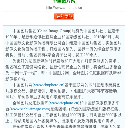
中国图片网
http://www.chnphoto.cn
中国图片集团(China Image Group)前身为中国图片社，创建于
1950年，是新华通讯社直属企业和国家级图片社。2016年9月，与
中国国际文化影像传播有限公司合并组建中国图片集团，实施图片
影像文化价值传播工程，打造国内领先、世界一流的综合影像服务
机构。目前，集团拥有4家全资子公司，员工230余人。
为更好的适应新媒体时代发展和广大用户对影像服务的需求，
集团确立了建设网络化、创新性现代企业的目标，将全线业务整合
为“一网一库一端”，即：中国图片网、全球图片总汇数据库及新华
影像客户端。
中国图片网(
www.chnphoto.cn
)基于互联网的即时互动系统将图
片版权交易、摄影培训、定制拍摄、“中国图片大赛”等节赛活动、
照片冲印制作等业务与用户零距离联系起来。
全球图片总汇数据库(
www.cicphoto.cn
)和中国影像版权服务平
台(
www.xinhuaimage.com
)是集团倾力打造的国家级图片版权征集、
加工保管和交易平台，库存图片超过2000万张，日均更新3000张以
上，能够满足国内外各类媒体、出版用户及政府机构用户需求。
新华影像客户端致力于为青年读者提供最有吸引、感染力的美