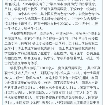
圆”的校训。2015年学校确立了“学生为本 教师为先”的办学理念。
目前，学校有两个校区、五所直属附属医院，下设19个二级学院
（系），28个本科专业，其中国家级特色专业4个，省级特色专业4
个。14个专业入选国家一流本科专业建设点，10个专业入选省级一
流本科专业建设点。现有全日制在校生20980人，其中博士生、硕
士生4542人，留学生421人。
学校建有基础医学、临床医学、中西医结合、生物学4个博士后
科研流动站。拥有6个博士学位授权一级学科，47个博士学位授权
二级学科；拥有9个硕士学位授权一级学科，51个硕士学位授权二
级学科；博士专业学位授权类别1个，硕士专业学位授权类别4个，
学位授权学科已经覆盖了生物学、基础医学、临床医学、公共卫生
与预防医学、中西医结合、药学等。学校具备培养学士、硕士、博
士的完整医学教育体系。
学校系统共有教职工17000余人（含直属附属医院），其中正高
职专业技术人员1180人，副高职专业技术人员1813人，博士生导师
363人，硕士生导师2450人。在这支队伍中有一批学识渊博、在国
内外享有盛誉的专家教授，包括中国工程院院士4人，国家杰出青
年科学基金获得者1人，全国杰出专业技术人才1人，国家百千万人
才工程人选6人，国家高层次人才特殊支持计划（“万人计划”）教
学名师奖获得者1人，享受国务院政府特殊津贴专家49人，国家督
学1人，全国模范（优秀）教师5人，科技部创新人才推进计划中青