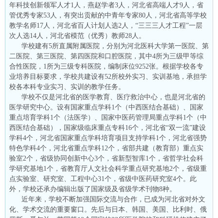
年科技创新领军人才1人，燕赵学者3人，河北省高端人才9人，省
管优秀专家53人，有突出贡献的中青年专家80人，河北省高等学校
教学名师17人，河北省百人计划人选2人，“三三三人才工程”一层
次人选14人，河北省模范（优秀）教师28人。
学校建有5所直属附属医院，分别为河北医科大学第一医院、第
二医院、第三医院、第四医院和口腔医院，其中4所为三级甲等综
合性医院，1所为三级专科医院，编制床位9252张。根据学校各专
业培养目标要求，学校共建设有52所校外实习、实训基地，承担学
校各本科专业实习、实训的教学任务。
学校不仅是河北省的医学教育、医疗救治中心，也是河北省的
医学研究中心。设有国家重点学科1个（中西医结合基础）、国家
重点培育学科1个（法医学）、国家中医药管理局重点学科1个（中
西医结合基础），国家级临床重点专科16个，河北省“双一流”建设
学科4个，河北省国家重点学科培育项目支持学科1个，河北省强势
特色学科4个，河北省重点学科12个，省部共建（教育部）重点实
验室2个，省级协同创新中心3个，省新型智库1个，省哲学社会科
学研究基地1个，省教育厅人文社会科学重点研究基地2个，省级重
点实验室、研究室、工程中心31个，省级中医药研究室4个。此
外，学校还承办编辑出版了国家级及省级学术刊物8种。
近年来，学校不断加强国际交流与合作，已成为河北省对外文
化、学术交流的重要窗口。先后与日本、韩国、美国、比利时、俄