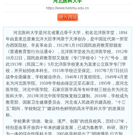
河北医科大学
https://www.hebmu.edu.cn
河北医科大学是河北省重点骨干大学，初名北洋医学堂，1894
年由直隶总督兼北洋大臣李鸿章于天津创办，是中国近代第一所官
办西医院校。辛亥革命后，1912年1月19日国民政府教育部颁发
《普通教育暂行办法通令》，北洋医学堂改为北洋医学校。1912年
10月22日，国民政府教育部又颁发《专门学校令》“十六”号令，据
此1913年（民国二年）9月北洋医学校更名为直隶公立医学专门学
校，并开始招收本科生。1915年学校迁至保定。1937年7月7日抗日
战争全面爆发，学校被迫停办。1946年1月复校招生。1949年4月更
名为河北医学院。1958年学校由保定迁至石家庄。1995年，原河北
医学院、河北中医学院、石家庄医学高等专科学校三校合并为河北
医科大学。2013年河北中医学院恢复独立建制。2016年，学校成为
教育部、国家卫生健康委员会、河北省人民政府共建高校。“十三
五”期间，学校制定了“建设特色鲜明的高水平医科大学”的发展目
标。
学校秉承“崇德、敬业、谨严、创新”的优良校风，历经127年，
特别是改革开放四十年来的建设发展，已成为集教学、科研、医疗
为一体的综合性医科大学。2005年学校提出了“明德博学 行方智