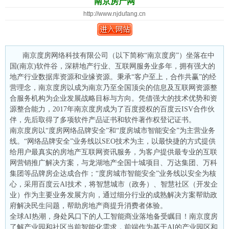
南京房产网
http://www.njdufang.cn
南京度房网络科技有限公司（以下简称“南京度房”）坐落在中
国(南京)软件谷，深耕地产行业、互联网服务业多年，拥有强大的
地产行业数据库资源和业缘资源。秉承“客户至上，合作共赢”的经
营理念，南京度房以成为南京乃至全国顶尖的信息及互联网资源整
合服务机构为企业发展战略目标与方向。凭借强大的技术优势和资
源整合能力，2017年南京度房成为了百度授权的百度云ISV合作伙
伴，先后取得了多项软件产品证书和软件著作权登记证书。
南京度房以“度房网络品牌安全”和“度房城市智能安全”为主营业务
线。“网络品牌安全”业务线以SEO技术为主，以最快捷的方式提供
给用户最真实的房地产互联网资讯服务，为客户提供最专业的互联
网营销推广解决方案，与龙湖地产全国十城项目、万达集团、万科
集团等品牌房企达成合作；“度房城市智能安全”业务线以安全为核
心，采用百度云AI技术，将智慧城市（政务）、智慧社区（开发企
业）作为主要业务发展方向，通过细分行业的成熟解决方案帮助政
府解决民生问题，帮助房地产商提升消费者体验。
全球AI热潮，身处风口下的人工智能商业落地备受瞩目！南京度房
了解产业园和社区当前智能化需求，前端作为基于AI的产业园区和