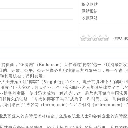
提交网站
网站报错
收藏网站
(共0人评
供商，“企博网”（Bodu.com）旨在通过“博客”这一互联网最新
自助、开放、公平、公开的商务和职业第三方网络平台，每一个参与
现和利用机会，得到发展。
士开始关注“博客”（Blogging）在企业、电子商务和个人的职业
应用有了巨大突破，各大企业、企业家和职业名人都纷纷建立了自己的
职业博客的发展，使其迅速成为一种趋势，这一趋势也开始向中国渗
热门和持久的话题，“今天你博客了吗？”成为了一种时尚。这一时尚也
了“博客网（bokee.com）”和“易创网（ectrade.com）
技术和企业及职业人的实际需求相结合，立足各职业人士和各种企业的实际
务模式中商务应用的缺陷，还大大拓展了“博客”的应用范围，从狭隘的