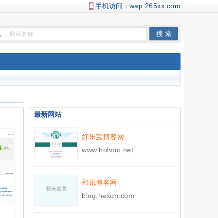
手机访问：
wap.265xx.com
最新网站
好乐宝博客网
www.holvoo.net
和讯博客网
blog.hexun.com