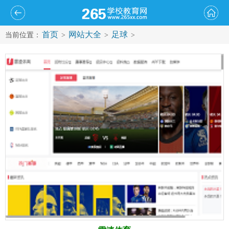
首页
网站大全
足球
当前位置：
>
>
>