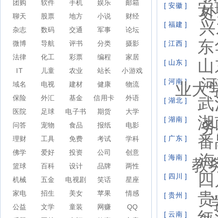
团购
软件
手机
娱乐
邮箱
安
[ 安徽 ]
处
聊天
股票
地方
小说
财经
兴
[ 福建 ]
杂志
数码
交通
军事
论坛
东
微博
导航
评书
分类
摄影
[ 江西 ]
法律
化工
彩票
编程
家居
山
[ 山东 ]
IT
儿童
农业
站长
小游戏
河
[ 河南 ]
业大
域名
电视
建材
健康
物流
保险
外汇
基金
信用卡
外语
武
[ 湖北 ]
医院
足球
电子书
期货
大学
湖
[ 湖南 ]
务
问答
宠物
食品
报纸
电影
番
[ 广东 ]
理财
工具
免费
考试
学科
佛学
爱好
投资
公司
创意
海
[ 海南 ]
教
篮球
百科
设计
品牌
两性
四
[ 四川 ]
机械
五金
电视剧
笑话
星座
家电
招生
美女
苹果
情感
贵
[ 贵州 ]
公益
文学
童装
网赚
QQ
红
[ 云南 ]