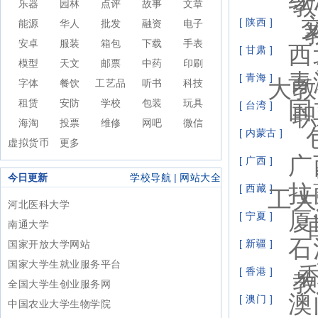
教
乐器
园林
点评
故事
文章
[ 陕西 ]
能源
华人
批发
融资
电子
安卓
服装
箱包
下载
手表
西
[ 甘肃 ]
模型
天文
邮票
中药
印刷
青
[ 青海 ]
大教
字体
餐饮
工艺品
听书
科技
国
租赁
安防
学校
包装
玩具
[ 台湾 ]
职
海淘
投票
维修
网吧
微信
[ 内蒙古 ]
虚拟货币
更多
广
[ 广西 ]
今日更新
学校导航
|
网站大全
拉
[ 西藏 ]
工大
河北医科大学
厦
[ 宁夏 ]
南通大学
石
[ 新疆 ]
国家开放大学网站
国家大学生就业服务平台
[ 香港 ]
教
全国大学生创业服务网
澳
[ 澳门 ]
中国农业大学生物学院