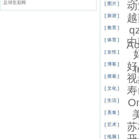
动
足球竞彩网
[ 图片 ]
越
[ 旅游 ]
q
[ 教育 ]
中
[ 体育 ]
Ac
[ 女性 ]
好
[ 博客 ]
视
[ 搜索 ]
寿
[ 文化 ]
O
[ 生活 ]
[ 美食 ]
苏
[ 艺术 ]
开
[ 电脑 ]