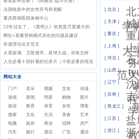
获奖影评赏析｜《阿丽塔·战斗天使》
北
法国电影中的女性符号和觉醒
[ 北京 ]
重庆西南医院体检中心
城
[ 天津 ]
学
22年过去了，《透明人》依然是尺度最大的
重
[ 重庆 ]
科幻电影，没有之一
网红+直播营销模式存在的问题及建议
价值理论论文范文
上
[ 上海 ]
大
火星探测、卫星搜寻、星球大战，你有怎样
石
[ 河北 ]
务
的“天问”？
人生必看十部好看的纪录片（十部必看的现实
t
主义纪录片）
[ 山西 ]
范大
网站大全
沈
[ 辽宁 ]
门户
音乐
视频
交友
动漫
吉
[ 吉林 ]
程
游戏
新闻
明星
购物
图片
旅游
教育
体育
女性
博客
[ 黑龙江 ]
学
搜索
文化
生活
美食
艺术
盐
[ 江苏 ]
电脑
政府
商业
招聘
房产
浙
[ 浙江 ]
汽车
银行
酒店
广告
通信
教