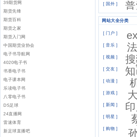
39期货网
普
[ 国外 ]
期货先锋
期货百科
网站大全分类
期货之家
ex
[ 门户 ]
期货入门网
[ 音乐 ]
中国期货业协会
电子书导航网
搜
[ 视频 ]
4020电子书
知
[ 交友 ]
书香电子书
电子课本网
[ 动漫 ]
乐读电子书
[ 游戏 ]
八零电子书
印
[ 新闻 ]
DS足球
24直播网
[ 明星 ]
雷速体育
[ 购物 ]
新足球直播吧