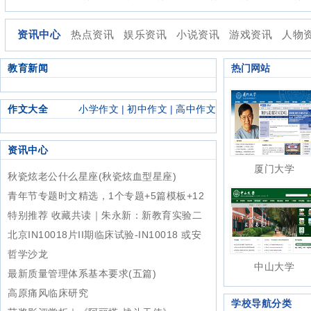
资讯中心
热点资讯
娱乐资讯
小说资讯
游戏资讯
人物
教育新闻
热门网站
作文大全
小学作文
|
初中作文
|
高中作文
资讯中心
厦门大学
秋瓷炫老公什么星座(秋瓷炫血型星座)
青年节专题时文精选，1个专题+5篇模板+12
篇范文+1个作文合集（角度+金句+精
特别推荐 收藏共读｜朱永新：新教育实验二
十年：回顾、总结与展望（上）
北京IN10018片II期临床试验-IN10018 或安
慰剂联合PLD 治疗铂耐
哲学沙龙
中山大学
最新质量管理体系基本要求(五篇)
高原痛风临床研究
学校导航分类